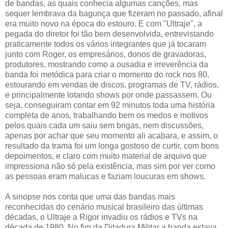
de bandas, as quais conhecia algumas canções, mas
sequer lembrava da bagunça que fizeram no passado, afinal
era muito novo na época do estouro. E com "Ultraje", a
pegada do diretor foi tão bem desenvolvida, entrevistando
praticamente todos os vários integrantes que já tocaram
junto com Roger, os empresários, donos de gravadoras,
produtores, mostrando como a ousadia e irreverência da
banda foi metódica para criar o momento do rock nos 80,
estourando em vendas de discos, programas de TV, rádios,
e principalmente lotando shows por onde passassem. Ou
seja, conseguiram contar em 92 minutos toda uma história
completa de anos, trabalhando bem os medos e motivos
pelos quais cada um saiu sem brigas, nem discussões,
apenas por achar que seu momento ali acabara, e assim, o
resultado da trama foi um longa gostoso de curtir, com bons
depoimentos, e claro com muito material de arquivo que
impressiona não só pela existência, mas sim por ver como
as pessoas eram malucas e faziam loucuras em shows.
A sinopse nos conta que uma das bandas mais
reconhecidas do cenário musical brasileiro das últimas
décadas, o Ultraje a Rigor invadiu os rádios e TVs na
década de 1980. No fim da Ditadura Militar a banda estava