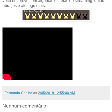
volto em breve com algumas estreias do streaming, então
abraços e até logo mais.
Fernando Coelho
às
2/05/2019 12:55:00 AM
Nenhum comentário: