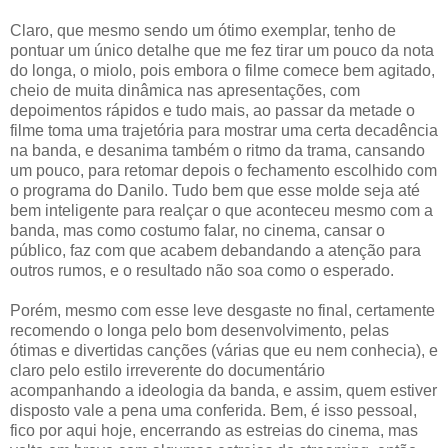
Claro, que mesmo sendo um ótimo exemplar, tenho de
pontuar um único detalhe que me fez tirar um pouco da nota
do longa, o miolo, pois embora o filme comece bem agitado,
cheio de muita dinâmica nas apresentações, com
depoimentos rápidos e tudo mais, ao passar da metade o
filme toma uma trajetória para mostrar uma certa decadência
na banda, e desanima também o ritmo da trama, cansando
um pouco, para retomar depois o fechamento escolhido com
o programa do Danilo. Tudo bem que esse molde seja até
bem inteligente para realçar o que aconteceu mesmo com a
banda, mas como costumo falar, no cinema, cansar o
público, faz com que acabem debandando a atenção para
outros rumos, e o resultado não soa como o esperado.
Porém, mesmo com esse leve desgaste no final, certamente
recomendo o longa pelo bom desenvolvimento, pelas
ótimas e divertidas canções (várias que eu nem conhecia), e
claro pelo estilo irreverente do documentário
acompanhando a ideologia da banda, e assim, quem estiver
disposto vale a pena uma conferida. Bem, é isso pessoal,
fico por aqui hoje, encerrando as estreias do cinema, mas