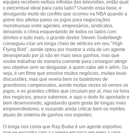
equipes recebem verbas infinitas das televisões, então qual
o percentual ideal para cada lado? Usando essa base, e
divulgando muito do conflito que ocorreu na NBA quando a
greve dos atletas parou os jogos para negociações
monstruosas entre agentes, empresários, sindicatos,
deixando o clima esquentando de todos os lados com
direitos e tudo mais, o grande diretor Steven Soderbergh
conseguiu criar um longa cheio de vértices em seu "High
Flying Bird", aonde optou por mostrar a vida de um agente
desesperado por já não ter mais seus ganhos, mas que
soube trabalhar de maneira coerente para conseguir atingir
seu objetivo sem se desgastar, e quem sabe até ir além. Ou
seja, é um filme que envolve muitos negócios, muitas boas
discussões, mas que revela bem os bastidores de
grandiosos campeonatos, aonde muitas vezes só vemos os
jogos, e os grandes cifrões que circulam por aí, mas na hora
dos negócios, pouco sabemos, e aqui o dedo foi apontado e
bem desenvolvido, agradando quem gosta de longas mais
empreendedores, e ousando ainda criticar bem os moldes
atuais do sistema de ganhos nos esportes.
O longa nos conta que Ray Burke é um agente esportivo
que se encontra com a carreira em risco em meio a uma