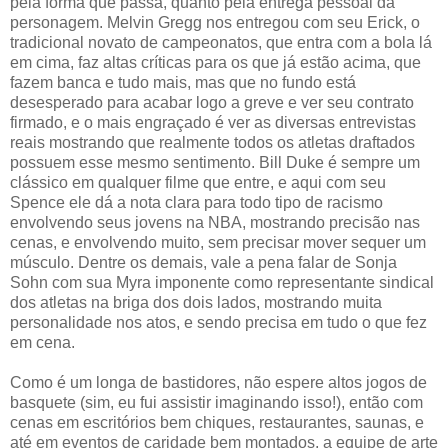
pela forma que passa, quanto pela entrega pessoal da
personagem. Melvin Gregg nos entregou com seu Erick, o
tradicional novato de campeonatos, que entra com a bola lá
em cima, faz altas críticas para os que já estão acima, que
fazem banca e tudo mais, mas que no fundo está
desesperado para acabar logo a greve e ver seu contrato
firmado, e o mais engraçado é ver as diversas entrevistas
reais mostrando que realmente todos os atletas draftados
possuem esse mesmo sentimento. Bill Duke é sempre um
clássico em qualquer filme que entre, e aqui com seu
Spence ele dá a nota clara para todo tipo de racismo
envolvendo seus jovens na NBA, mostrando precisão nas
cenas, e envolvendo muito, sem precisar mover sequer um
músculo. Dentre os demais, vale a pena falar de Sonja
Sohn com sua Myra imponente como representante sindical
dos atletas na briga dos dois lados, mostrando muita
personalidade nos atos, e sendo precisa em tudo o que fez
em cena.
Como é um longa de bastidores, não espere altos jogos de
basquete (sim, eu fui assistir imaginando isso!), então com
cenas em escritórios bem chiques, restaurantes, saunas, e
até em eventos de caridade bem montados, a equipe de arte