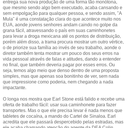
entrega sua nova produção de uma forma tão monótona,
que mesmo sendo algo bem executado, acaba cansando e
sem empolgação para qualquer pessoa, e sendo assim, "A
Mula" é uma constatação clara do que acontece muito nos
EUA, aonde jovens senhores andam caindo no golpe da
grana fácil, atravessando o país em suas caminhonetes
para levar a droga mexicana até os pontos de distribuição,
porém além disso, a trama procura mostrar um outro vértice,
o de priorize sua família ao invés de seu trabalho, aonde o
diretor também tenta mostrar um pouco dos seus erros na
vida pessoal através de falas e atitudes, dando a entender
no final, que também deveria pagar por esses erros. Ou
seja, temos algo meio que denso dentro de uma proposta
simples, mas que apenas soa bonitinho de ver, sem nada
que impressione como poderia, nem chegando a nada
impactante.
O longa nos mostra que Earl Stone está falido e recebe uma
oferta de trabalho fácil: usar sua caminhonete para fazer
transportes. Mas o que ele precisa levar é nada menos que
tabletes de cocaína, a mando do Cartel de Sinaloa. Earl
acredita que ele passará despercebido pelas estradas, mas
ele acaba chamando atenção do agente da DEA Colin