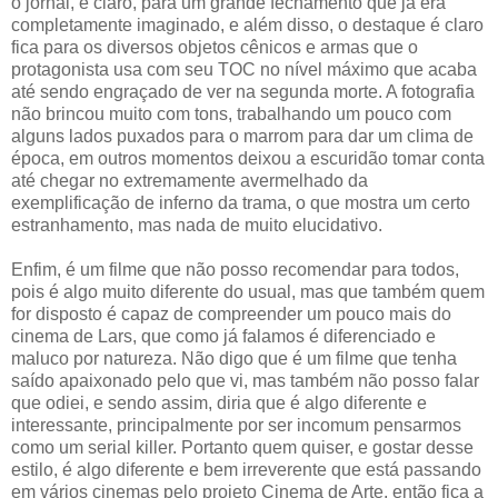
o jornal, e claro, para um grande fechamento que já era
completamente imaginado, e além disso, o destaque é claro
fica para os diversos objetos cênicos e armas que o
protagonista usa com seu TOC no nível máximo que acaba
até sendo engraçado de ver na segunda morte. A fotografia
não brincou muito com tons, trabalhando um pouco com
alguns lados puxados para o marrom para dar um clima de
época, em outros momentos deixou a escuridão tomar conta
até chegar no extremamente avermelhado da
exemplificação de inferno da trama, o que mostra um certo
estranhamento, mas nada de muito elucidativo.
Enfim, é um filme que não posso recomendar para todos,
pois é algo muito diferente do usual, mas que também quem
for disposto é capaz de compreender um pouco mais do
cinema de Lars, que como já falamos é diferenciado e
maluco por natureza. Não digo que é um filme que tenha
saído apaixonado pelo que vi, mas também não posso falar
que odiei, e sendo assim, diria que é algo diferente e
interessante, principalmente por ser incomum pensarmos
como um serial killer. Portanto quem quiser, e gostar desse
estilo, é algo diferente e bem irreverente que está passando
em vários cinemas pelo projeto Cinema de Arte, então fica a