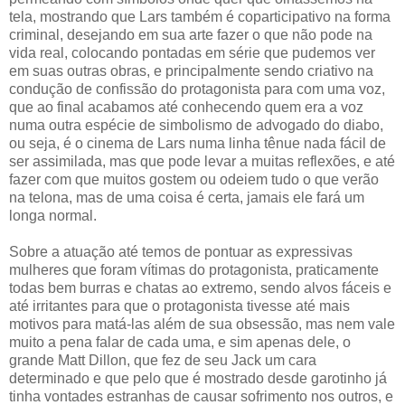
tela, mostrando que Lars também é coparticipativo na forma
criminal, desejando em sua arte fazer o que não pode na
vida real, colocando pontadas em série que pudemos ver
em suas outras obras, e principalmente sendo criativo na
condução de confissão do protagonista para com uma voz,
que ao final acabamos até conhecendo quem era a voz
numa outra espécie de simbolismo de advogado do diabo,
ou seja, é o cinema de Lars numa linha tênue nada fácil de
ser assimilada, mas que pode levar a muitas reflexões, e até
fazer com que muitos gostem ou odeiem tudo o que verão
na telona, mas de uma coisa é certa, jamais ele fará um
longa normal.
Sobre a atuação até temos de pontuar as expressivas
mulheres que foram vítimas do protagonista, praticamente
todas bem burras e chatas ao extremo, sendo alvos fáceis e
até irritantes para que o protagonista tivesse até mais
motivos para matá-las além de sua obsessão, mas nem vale
muito a pena falar de cada uma, e sim apenas dele, o
grande Matt Dillon, que fez de seu Jack um cara
determinado e que pelo que é mostrado desde garotinho já
tinha vontades estranhas de causar sofrimento nos outros, e