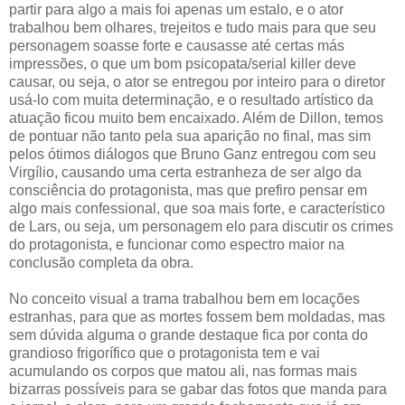
partir para algo a mais foi apenas um estalo, e o ator
trabalhou bem olhares, trejeitos e tudo mais para que seu
personagem soasse forte e causasse até certas más
impressões, o que um bom psicopata/serial killer deve
causar, ou seja, o ator se entregou por inteiro para o diretor
usá-lo com muita determinação, e o resultado artístico da
atuação ficou muito bem encaixado. Além de Dillon, temos
de pontuar não tanto pela sua aparição no final, mas sim
pelos ótimos diálogos que Bruno Ganz entregou com seu
Virgílio, causando uma certa estranheza de ser algo da
consciência do protagonista, mas que prefiro pensar em
algo mais confessional, que soa mais forte, e característico
de Lars, ou seja, um personagem elo para discutir os crimes
do protagonista, e funcionar como espectro maior na
conclusão completa da obra.
No conceito visual a trama trabalhou bem em locações
estranhas, para que as mortes fossem bem moldadas, mas
sem dúvida alguma o grande destaque fica por conta do
grandioso frigorífico que o protagonista tem e vai
acumulando os corpos que matou ali, nas formas mais
bizarras possíveis para se gabar das fotos que manda para