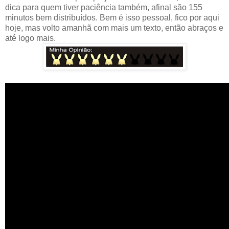
dica para quem tiver paciência também, afinal são 155
minutos bem distribuídos. Bem é isso pessoal, fico por aqui
hoje, mas volto amanhã com mais um texto, então abraços e
até logo mais.