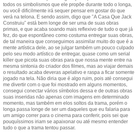
todos os simbolismos que ele propõe durante todo o longa,
ou você dificilmente irá sequer pensar em gostar do que
verá na telona. E sendo assim, digo que "A Casa Que Jack
Construiu" está bem longe de ser uma de suas obras
primas, e que acaba soando mais reflexivo de tudo o que já
fez, do que espontâneo como costuma entregar suas obras,
de tal maneira que conseguimos assimilar muito do que é a
mente artística dele, ao se julgar também um pouco culpado
pelo seu modo artístico de entregar, quase como um serial
killer que picota suas obras para que nossa mente entre na
mesma sintonia do criador dos filmes, mas ao viajar demais
o resultado acaba deveras apelativo e raspa a ficar somente
jogado na tela. Não diria que é algo ruim, pois até consegui
me divertir com o que foi mostrado em alguns momentos,
consegui conectar vários símbolos dessa e de outras obras
suas inseridas não apenas com imagens em determinado
momento, mas também em elos soltos da trama, porém o
longa passa longe de ser um daqueles que eu falaria para
um amigo correr para o cinema para conferir, pois sei que
pouquíssimos iriam se apaixonar ou até mesmo entender
tudo o que a trama tentou passar.