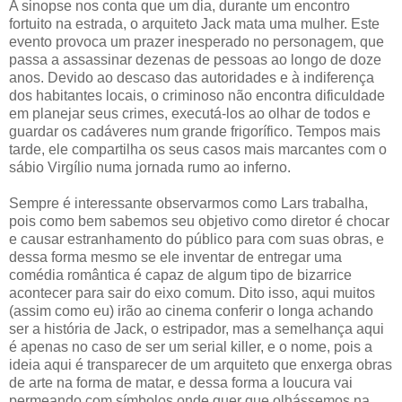
A sinopse nos conta que um dia, durante um encontro
fortuito na estrada, o arquiteto Jack mata uma mulher. Este
evento provoca um prazer inesperado no personagem, que
passa a assassinar dezenas de pessoas ao longo de doze
anos. Devido ao descaso das autoridades e à indiferença
dos habitantes locais, o criminoso não encontra dificuldade
em planejar seus crimes, executá-los ao olhar de todos e
guardar os cadáveres num grande frigorífico. Tempos mais
tarde, ele compartilha os seus casos mais marcantes com o
sábio Virgílio numa jornada rumo ao inferno.
Sempre é interessante observarmos como Lars trabalha,
pois como bem sabemos seu objetivo como diretor é chocar
e causar estranhamento do público para com suas obras, e
dessa forma mesmo se ele inventar de entregar uma
comédia romântica é capaz de algum tipo de bizarrice
acontecer para sair do eixo comum. Dito isso, aqui muitos
(assim como eu) irão ao cinema conferir o longa achando
ser a história de Jack, o estripador, mas a semelhança aqui
é apenas no caso de ser um serial killer, e o nome, pois a
ideia aqui é transparecer de um arquiteto que enxerga obras
de arte na forma de matar, e dessa forma a loucura vai
permeando com símbolos onde quer que olhássemos na