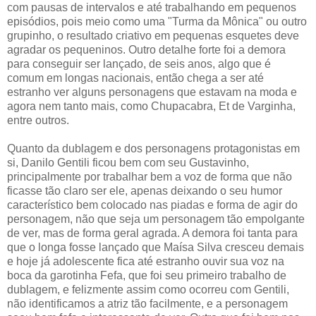
com pausas de intervalos e até trabalhando em pequenos
episódios, pois meio como uma "Turma da Mônica" ou outro
grupinho, o resultado criativo em pequenas esquetes deve
agradar os pequeninos. Outro detalhe forte foi a demora
para conseguir ser lançado, de seis anos, algo que é
comum em longas nacionais, então chega a ser até
estranho ver alguns personagens que estavam na moda e
agora nem tanto mais, como Chupacabra, Et de Varginha,
entre outros.
Quanto da dublagem e dos personagens protagonistas em
si, Danilo Gentili ficou bem com seu Gustavinho,
principalmente por trabalhar bem a voz de forma que não
ficasse tão claro ser ele, apenas deixando o seu humor
característico bem colocado nas piadas e forma de agir do
personagem, não que seja um personagem tão empolgante
de ver, mas de forma geral agrada. A demora foi tanta para
que o longa fosse lançado que Maísa Silva cresceu demais
e hoje já adolescente fica até estranho ouvir sua voz na
boca da garotinha Fefa, que foi seu primeiro trabalho de
dublagem, e felizmente assim como ocorreu com Gentili,
não identificamos a atriz tão facilmente, e a personagem