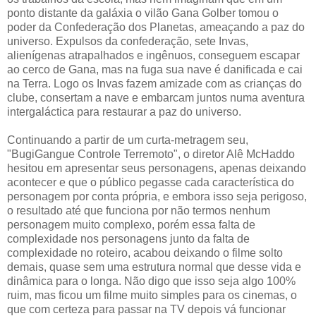
ponto distante da galáxia o vilão Gana Golber tomou o
poder da Confederação dos Planetas, ameaçando a paz do
universo. Expulsos da confederação, sete Invas,
alienígenas atrapalhados e ingênuos, conseguem escapar
ao cerco de Gana, mas na fuga sua nave é danificada e cai
na Terra. Logo os Invas fazem amizade com as crianças do
clube, consertam a nave e embarcam juntos numa aventura
intergaláctica para restaurar a paz do universo.
Continuando a partir de um curta-metragem seu,
"BugiGangue Controle Terremoto", o diretor Alê McHaddo
hesitou em apresentar seus personagens, apenas deixando
acontecer e que o público pegasse cada característica do
personagem por conta própria, e embora isso seja perigoso,
o resultado até que funciona por não termos nenhum
personagem muito complexo, porém essa falta de
complexidade nos personagens junto da falta de
complexidade no roteiro, acabou deixando o filme solto
demais, quase sem uma estrutura normal que desse vida e
dinâmica para o longa. Não digo que isso seja algo 100%
ruim, mas ficou um filme muito simples para os cinemas, o
que com certeza para passar na TV depois vá funcionar