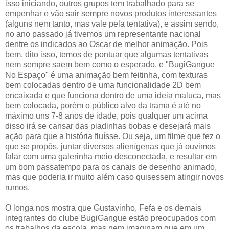
isso iniciando, outros grupos tem trabalhado para se
empenhar e vão sair sempre novos produtos interessantes
(alguns nem tanto, mas vale pela tentativa), e assim sendo,
no ano passado já tivemos um representante nacional
dentre os indicados ao Oscar de melhor animação. Pois
bem, dito isso, temos de pontuar que algumas tentativas
nem sempre saem bem como o esperado, e "BugiGangue
No Espaço" é uma animação bem feitinha, com texturas
bem colocadas dentro de uma funcionalidade 2D bem
encaixada e que funciona dentro de uma ideia maluca, mas
bem colocada, porém o público alvo da trama é até no
máximo uns 7-8 anos de idade, pois qualquer um acima
disso irá se cansar das piadinhas bobas e desejará mais
ação para que a história fluísse. Ou seja, um filme que fez o
que se propôs, juntar diversos alienígenas que já ouvimos
falar com uma galerinha meio desconectada, e resultar em
um bom passatempo para os canais de desenho animado,
mas que poderia ir muito além caso quisessem atingir novos
rumos.
O longa nos mostra que Gustavinho, Fefa e os demais
integrantes do clube BugiGangue estão preocupados com
os trabalhos da escola, mas nem imaginam que em um