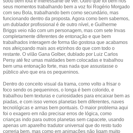
soou bem fofa e interessante de ver. Outro que foi bem nos
seus momentos trabalhando bem a voz foi Rogério Morgado
com seu Bola, trabalhando bem como secundário, mas
funcionando dentro da proposta. Agora como bem sabemos,
um dublador profissional é de outro nível, e Guilherme
Briggs veio não com um personagem, mas com sete Invas
completamente diferentes de entonação e que bem
trabalhados interagem de forma tão gostosa que acabamos
nos afeiçoando mais aos etzinhos do que com todo o
restante. O vilão Gana Golber, dublado por Luiz Carlos
Persy até fez umas maldades bem colocadas e trabalhou
bem uma entonação forte, mas nada que assustasse o
público alvo que era os pequeninos.
Dentro do conceito visual da trama, como volto a frisar o
foco sendo os pequeninos, o longa é bem colorido, e
trabalhou bem texturas e curiosidades para encaixar bem as
piadas, e com isso vemos planetas bem diferentes, naves
tecnológicas e armas bem pontuais. O maior problema aqui
foi o exagero em não precisar erros de lógica, como
crianças indo para outros planetas sem capacete, usando
apenas um aparelho tradutor universal que do resto tudo
correria bem, mas como em animações não ligam muito