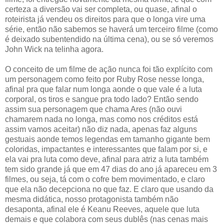
certeza a diversão vai ser completa, ou quase, afinal o
roteirista já vendeu os direitos para que o longa vire uma
série, então não sabemos se haverá um terceiro filme (como
é deixado subentendido na última cena), ou se só veremos
John Wick na telinha agora.
O conceito de um filme de ação nunca foi tão explícito com
um personagem como feito por Ruby Rose nesse longa,
afinal pra que falar num longa aonde o que vale é a luta
corporal, os tiros e sangue pra todo lado? Então sendo
assim sua personagem que chama Ares (não ouvi
chamarem nada no longa, mas como nos créditos está
assim vamos aceitar) não diz nada, apenas faz alguns
gestuais aonde temos legendas em tamanho gigante bem
coloridas, impactantes e interessantes que falam por si, e
ela vai pra luta como deve, afinal para atriz a luta também
tem sido grande já que em 47 dias do ano já apareceu em 3
filmes, ou seja, tá com o cofre bem movimentado, e claro
que ela não decepciona no que faz. E claro que usando da
mesma didática, nosso protagonista também não
desaponta, afinal ele é Keanu Reeves, aquele que luta
demais e que colabora com seus dublês (nas cenas mais