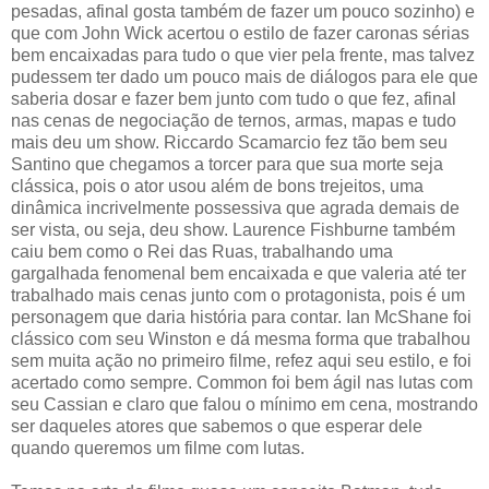
pesadas, afinal gosta também de fazer um pouco sozinho) e
que com John Wick acertou o estilo de fazer caronas sérias
bem encaixadas para tudo o que vier pela frente, mas talvez
pudessem ter dado um pouco mais de diálogos para ele que
saberia dosar e fazer bem junto com tudo o que fez, afinal
nas cenas de negociação de ternos, armas, mapas e tudo
mais deu um show. Riccardo Scamarcio fez tão bem seu
Santino que chegamos a torcer para que sua morte seja
clássica, pois o ator usou além de bons trejeitos, uma
dinâmica incrivelmente possessiva que agrada demais de
ser vista, ou seja, deu show. Laurence Fishburne também
caiu bem como o Rei das Ruas, trabalhando uma
gargalhada fenomenal bem encaixada e que valeria até ter
trabalhado mais cenas junto com o protagonista, pois é um
personagem que daria história para contar. Ian McShane foi
clássico com seu Winston e dá mesma forma que trabalhou
sem muita ação no primeiro filme, refez aqui seu estilo, e foi
acertado como sempre. Common foi bem ágil nas lutas com
seu Cassian e claro que falou o mínimo em cena, mostrando
ser daqueles atores que sabemos o que esperar dele
quando queremos um filme com lutas.