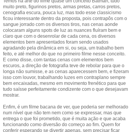
Temos na arte do filme quase um conceito Batman, tudo
muito preto, figurinos pretos, armas pretas, carros pretos,
cenografia escura, pouca luz, mas todo esse classicismo
ficou interessante dentro da proposta, pois contrapôs com o
sangue jorrado com os diversos tiros, nas cenas aonde
colocaram alguns spots de luz as nuances fluíram bem e
claro que com o desenrolar de cada cena, os diversos
elementos bem apresentados foram sendo usados
agradando pela dinâmica em si, ou seja, um trabalho bem
feito, e até melhor do que no primeiro filme nesse conceito.
E como disse, com tantas cenas com elementos bem
escuros, a direção de fotografia teve de rebolar para que o
longa não sumisse, e as cenas aparecessem bem, e fizeram
isso com louvor, trabalhando luzes em contraplano sempre
bem encaixadas, mesmo em movimento frenético para que
tudo saísse perfeitamente condizente com o que desejavam
mostrar.
Enfim, é um filme bacana de ver, que poderia ser melhorado
num nível que não tem nem como se expressar, mas que
entrega o que foi prometido, que é muita ação e que acaba
funcionando como diversão do começo ao fim. Quem for
conferir esperando se divertir apenas, sem precisar ficar