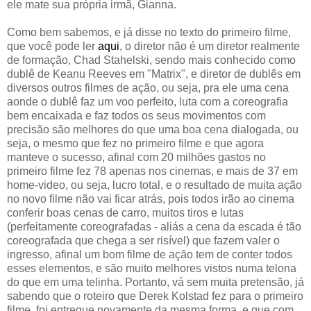
ele mate sua própria irmã, Gianna.
Como bem sabemos, e já disse no texto do primeiro filme,
que você pode ler
aqui
, o diretor não é um diretor realmente
de formação, Chad Stahelski, sendo mais conhecido como
dublê de Keanu Reeves em "Matrix", e diretor de dublês em
diversos outros filmes de ação, ou seja, pra ele uma cena
aonde o dublê faz um voo perfeito, luta com a coreografia
bem encaixada e faz todos os seus movimentos com
precisão são melhores do que uma boa cena dialogada, ou
seja, o mesmo que fez no primeiro filme e que agora
manteve o sucesso, afinal com 20 milhões gastos no
primeiro filme fez 78 apenas nos cinemas, e mais de 37 em
home-video, ou seja, lucro total, e o resultado de muita ação
no novo filme não vai ficar atrás, pois todos irão ao cinema
conferir boas cenas de carro, muitos tiros e lutas
(perfeitamente coreografadas - aliás a cena da escada é tão
coreografada que chega a ser risível) que fazem valer o
ingresso, afinal um bom filme de ação tem de conter todos
esses elementos, e são muito melhores vistos numa telona
do que em uma telinha. Portanto, vá sem muita pretensão, já
sabendo que o roteiro que Derek Kolstad fez para o primeiro
filme, foi entregue novamente da mesma forma, e que com