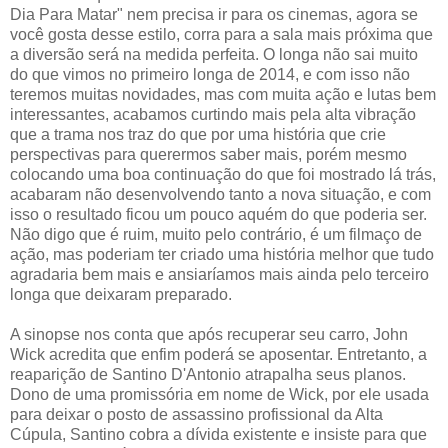
Dia Para Matar" nem precisa ir para os cinemas, agora se
você gosta desse estilo, corra para a sala mais próxima que
a diversão será na medida perfeita. O longa não sai muito
do que vimos no primeiro longa de 2014, e com isso não
teremos muitas novidades, mas com muita ação e lutas bem
interessantes, acabamos curtindo mais pela alta vibração
que a trama nos traz do que por uma história que crie
perspectivas para querermos saber mais, porém mesmo
colocando uma boa continuação do que foi mostrado lá trás,
acabaram não desenvolvendo tanto a nova situação, e com
isso o resultado ficou um pouco aquém do que poderia ser.
Não digo que é ruim, muito pelo contrário, é um filmaço de
ação, mas poderiam ter criado uma história melhor que tudo
agradaria bem mais e ansiaríamos mais ainda pelo terceiro
longa que deixaram preparado.
A sinopse nos conta que após recuperar seu carro, John
Wick acredita que enfim poderá se aposentar. Entretanto, a
reaparição de Santino D'Antonio atrapalha seus planos.
Dono de uma promissória em nome de Wick, por ele usada
para deixar o posto de assassino profissional da Alta
Cúpula, Santino cobra a dívida existente e insiste para que