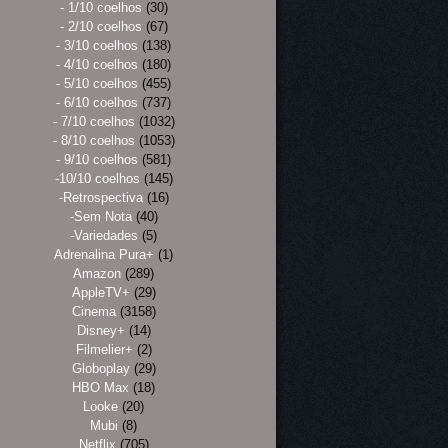
- 1/10 coelhos
(30)
- 2/10 coelhos
(67)
- 3/10 coelhos
(138)
- 4/10 coelhos
(180)
- 5/10 coelhos
(455)
- 6/10 coelhos
(737)
- 7/10 coelhos
(1032)
- 8/10 coelhos
(1053)
- 9/10 coelhos
(581)
-10/10 coelhos
(145)
-Retrospectiva
(16)
-Sem Nota
(40)
-Variedades
(5)
Adrenalina Pura+
(1)
Amazon
(289)
AppleTV+
(29)
Cinema
(3158)
Disney+
(14)
Filmelier+
(2)
Globoplay
(29)
HBO Max
(18)
Looke
(20)
Mubi
(8)
Netflix
(705)