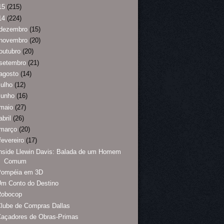
15
(215)
14
(224)
dezembro
(15)
novembro
(20)
outubro
(20)
setembro
(21)
agosto
(14)
julho
(12)
junho
(16)
maio
(27)
abril
(26)
março
(20)
fevereiro
(17)
nside Llewin Davis: Balada de um Homem
Comum
Pompéia em 3D
Um Conto do Destino
Robocop
lube de Compras Dallas
Caçadores de Obras-Primas