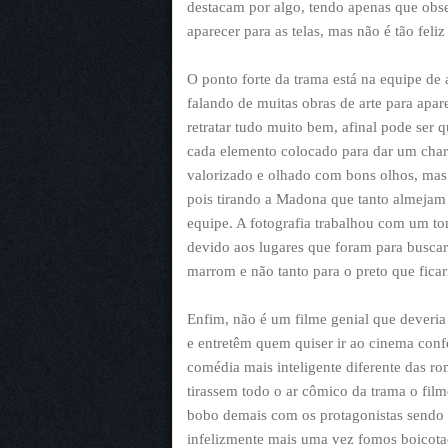
destacam por algo, tendo apenas que obs
aparecer para as telas, mas não é tão feliz
O ponto forte da trama está na equipe de 
falando de muitas obras de arte para apa
retratar tudo muito bem, afinal pode ser q
cada elemento colocado para dar um cha
valorizado e olhado com bons olhos, mas
pois tirando a Madona que tanto almejam
equipe. A fotografia trabalhou com um to
devido aos lugares que foram para buscar
marrom e não tanto para o preto que ficar
Enfim, não é um filme genial que deveria 
e entretêm quem quiser ir ao cinema conf
comédia mais inteligente diferente das 
tirassem todo o ar cômico da trama o filme
bobo demais com os protagonistas sendo s
infelizmente mais uma vez fomos boicotado