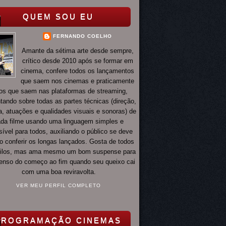
QUEM SOU EU
FERNANDO COELHO
Amante da sétima arte desde sempre,
crítico desde 2010 após se formar em
cinema, confere todos os lançamentos
que saem nos cinemas e praticamente
os que saem nas plataformas de streaming,
ando sobre todas as partes técnicas (direção,
ia, atuações e qualidades visuais e sonoras) de
da filme usando uma linguagem simples e
ível para todos, auxiliando o público se deve
o conferir os longas lançados. Gosta de todos
tilos, mas ama mesmo um bom suspense para
 tenso do começo ao fim quando seu queixo cai
com uma boa reviravolta.
VER MEU PERFIL COMPLETO
PROGRAMAÇÃO CINEMAS