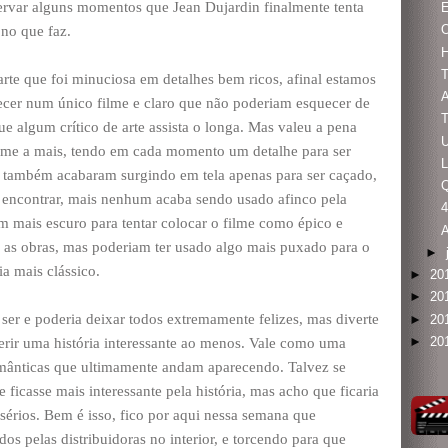
ervar alguns momentos que Jean Dujardin finalmente tenta
E
 no que faz.
arte que foi minuciosa em detalhes bem ricos, afinal estamos
A
recer num único filme e claro que não poderiam esquecer de
ue algum crítico de arte assista o longa. Mas valeu a pena
rme a mais, tendo em cada momento um detalhe para ser
L
 também acabaram surgindo em tela apenas para ser caçado,
 encontrar, mais nenhum acaba sendo usado afinco pela
m mais escuro para tentar colocar o filme como épico e
 as obras, mas poderiam ter usado algo mais puxado para o
►
ia mais clássico.
►
20
►
20
ser e poderia deixar todos extremamente felizes, mas diverte
►
20
►
20
erir uma história interessante ao menos. Vale como uma
românticas que ultimamente andam aparecendo. Talvez se
 ficasse mais interessante pela história, mas acho que ficaria
érios. Bem é isso, fico por aqui nessa semana que
s pelas distribuidoras no interior, e torcendo para que