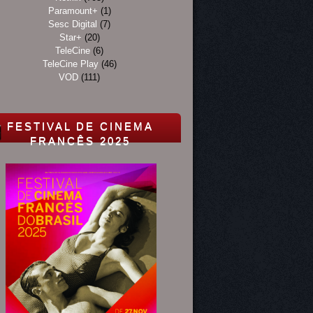
Paramount+
(1)
Sesc Digital
(7)
Star+
(20)
TeleCine
(6)
TeleCine Play
(46)
VOD
(111)
FESTIVAL DE CINEMA
FRANCÊS 2025