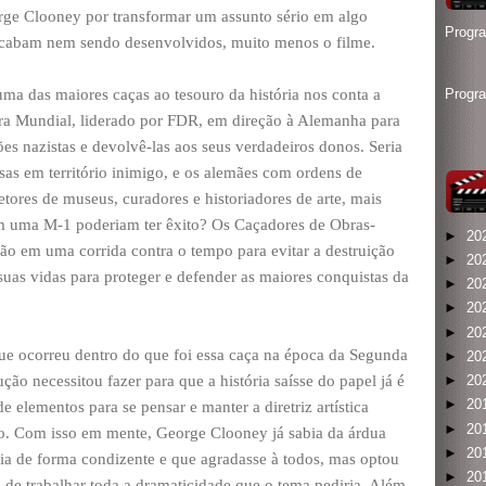
orge Clooney por transformar um assunto sério em algo
Progr
cabam nem sendo desenvolvidos, muito menos o filme.
uma das maiores caças ao tesouro da história nos conta a
Progr
ra Mundial, liderado por FDR, em direção à Alemanha para
ões nazistas e devolvê-las aos seus verdadeiros donos. Seria
as em território inimigo, e os alemães com ordens de
etores de museus, curadores e historiadores de arte, mais
m uma M-1 poderiam ter êxito? Os Caçadores de Obras-
►
20
o em uma corrida contra o tempo para evitar a destruição
►
20
 suas vidas para proteger e defender as maiores conquistas da
►
20
►
20
►
20
ue ocorreu dentro do que foi essa caça na época da Segunda
►
20
ção necessitou fazer para que a história saísse do papel já é
►
20
►
20
de elementos para se pensar e manter a diretriz artística
►
20
co. Com isso em mente, George Clooney já sabia da árdua
►
20
tória de forma condizente e que agradasse à todos, mas optou
►
20
 de trabalhar toda a dramaticidade que o tema pediria. Além