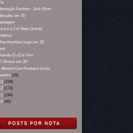
la
Operação Sombra - Jack Ryan
Hércules em 3D
Tatuagem
zul é a Cor Mais Quente
Trapaça
Uma Aventura Lego em 3D
ore
Quando Eu Era Vivo
47 Ronins em 3D
A Menina Que Roubava Livros
janeiro
(16)
13
(229)
12
(173)
11
(194)
10
(40)
POSTS POR NOTA