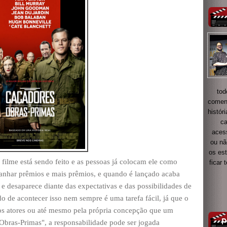
tod
coment
histór
ca
acess
ou nã
os es
ilme está sendo feito e as pessoas já colocam ele como
ficar
ganhar prêmios e mais prêmios, e quando é lançado acaba
e desaparece diante das expectativas e das possibilidades de
o de acontecer isso nem sempre é uma tarefa fácil, já que o
los atores ou até mesmo pela própria concepção que um
 Obras-Primas", a responsabilidade pode ser jogada