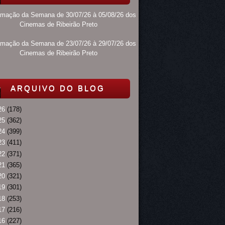
amação da Semana de 30/07/26 à 05/08/26 dos
Cinemas de Ribeirão Preto
amação da Semana de 23/07/26 à 29/07/26 dos
Cinemas de Ribeirão Preto
ARQUIVO DO BLOG
26
(178)
25
(362)
24
(399)
23
(411)
22
(371)
21
(365)
20
(321)
19
(301)
18
(253)
17
(216)
16
(227)