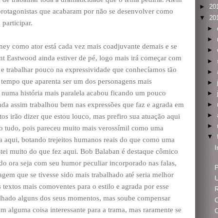
►
20
 protagonistas que acabaram por não se desenvolver como
▼
20
participar.
►
►
ney como ator está cada vez mais coadjuvante demais e se
►
nt Eastwood ainda estiver de pé, logo mais irá começar com
►
e trabalhar pouco na expressividade que conhecíamos tão
►
tempo que aparenta ser um dos personagens mais
►
t numa história mais paralela acabou ficando um pouco
►
►
inda assim trabalhou bem nas expressões que faz e agrada em
►
os irão dizer que estou louco, mas prefiro sua atuação aqui
►
o tudo, pois pareceu muito mais verossímil como uma
▼
na aqui, botando trejeitos humanos reais do que como uma
I
stei muito do que fez aqui. Bob Balaban é destaque cômico
ndo ora seja com seu humor peculiar incorporado nas falas,
agem que se tivesse sido mais trabalhado até seria melhor
 textos mais comoventes para o estilo e agrada por esse
abalhado alguns dos seus momentos, mas soube compensar
C
m alguma coisa interessante para a trama, mas raramente se