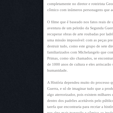
completamente no diretor e roteirista Ge
cômico com inúmeros personagens que a
O filme que é baseado nos fatos reais de 
aventura de um pelotão da Segunda Guer
recuperar obras de arte roubadas por ladr
uma missão impossível: com as peças pres
destruir tudo, como este grupo de sete dir
familiarizados com Michelangelo que co
Primas, como são chamados, se encontrarã
de 1000 anos de cultura e eles arriscarão
humanidade.
A História dependeu muito do processo q
Guerra, e só de imaginar tudo que a produ
algo aterrorizador, pois existem milhares 
dentro dos padrões aceitáveis pelo públi
tarefa que encontraria para recriar a his
por algo mais tranquilo e cômico ao invés