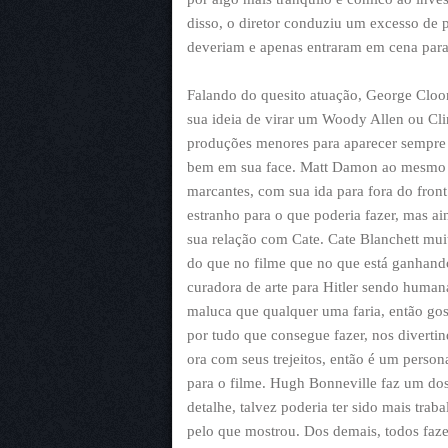
disso, o diretor conduziu um excesso de
deveriam e apenas entraram em cena para 
Falando do quesito atuação, George Cloo
sua ideia de virar um Woody Allen ou Cli
produções menores para aparecer sempre 
bem em sua face. Matt Damon ao mesmo 
marcantes, com sua ida para fora do fron
estranho para o que poderia fazer, mas a
sua relação com Cate. Cate Blanchett muit
do que no filme que no que está ganhand
curadora de arte para Hitler sendo huma
maluca que qualquer uma faria, então go
por tudo que consegue fazer, nos diverti
ora com seus trejeitos, então é um person
para o filme. Hugh Bonneville faz um dos
detalhe, talvez poderia ter sido mais tr
pelo que mostrou. Dos demais, todos faze