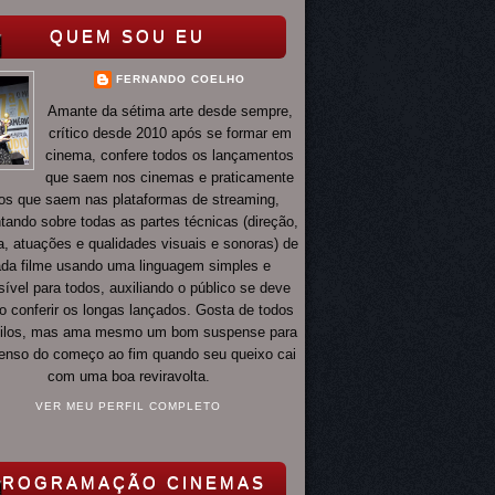
QUEM SOU EU
FERNANDO COELHO
Amante da sétima arte desde sempre,
crítico desde 2010 após se formar em
cinema, confere todos os lançamentos
que saem nos cinemas e praticamente
os que saem nas plataformas de streaming,
ando sobre todas as partes técnicas (direção,
ia, atuações e qualidades visuais e sonoras) de
da filme usando uma linguagem simples e
ível para todos, auxiliando o público se deve
o conferir os longas lançados. Gosta de todos
tilos, mas ama mesmo um bom suspense para
 tenso do começo ao fim quando seu queixo cai
com uma boa reviravolta.
VER MEU PERFIL COMPLETO
PROGRAMAÇÃO CINEMAS