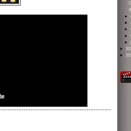
O
►
►
►
►
►
►
20
►
20