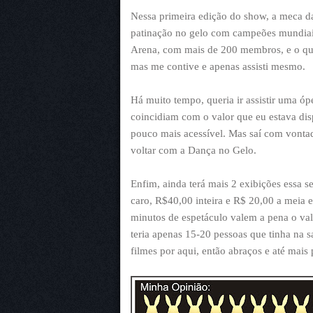
Nessa primeira edição do show, a meca 
patinação no gelo com campeões mundiais,
Arena, com mais de 200 membros, e o que 
mas me contive e apenas assisti mesmo.
Há muito tempo, queria ir assistir uma ó
coincidiam com o valor que eu estava dis
pouco mais acessível. Mas saí com vontad
voltar com a Dança no Gelo.
Enfim, ainda terá mais 2 exibições essa
caro, R$40,00 inteira e R$ 20,00 a meia e
minutos de espetáculo valem a pena o valo
teria apenas 15-20 pessoas que tinha na s
filmes por aqui, então abraços e até mais 