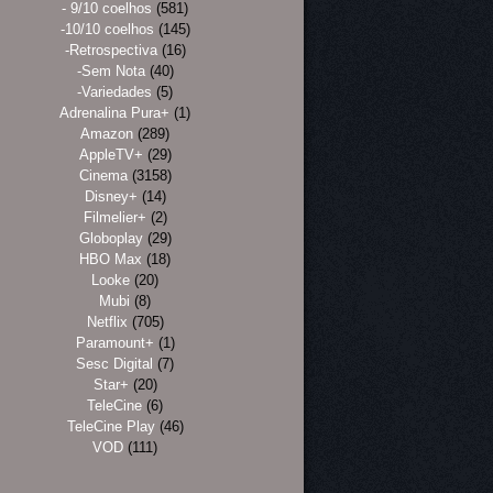
- 9/10 coelhos
(581)
-10/10 coelhos
(145)
-Retrospectiva
(16)
-Sem Nota
(40)
-Variedades
(5)
Adrenalina Pura+
(1)
Amazon
(289)
AppleTV+
(29)
Cinema
(3158)
Disney+
(14)
Filmelier+
(2)
Globoplay
(29)
HBO Max
(18)
Looke
(20)
Mubi
(8)
Netflix
(705)
Paramount+
(1)
Sesc Digital
(7)
Star+
(20)
TeleCine
(6)
TeleCine Play
(46)
VOD
(111)