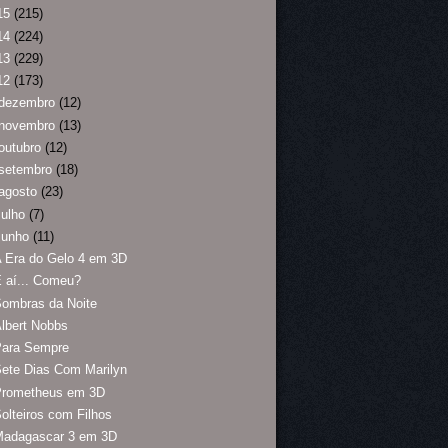
15
(215)
14
(224)
13
(229)
12
(173)
dezembro
(12)
novembro
(13)
outubro
(12)
setembro
(18)
agosto
(23)
julho
(7)
junho
(11)
 Era do Gelo 4 em 3D
 aí... Comeu?
ombras da Noite
lbert Nobbs
Para Sempre
ete Dias Com Marilyn
Prometheus em 3D
olteiros com Filhos
Madagascar 3 em 3D