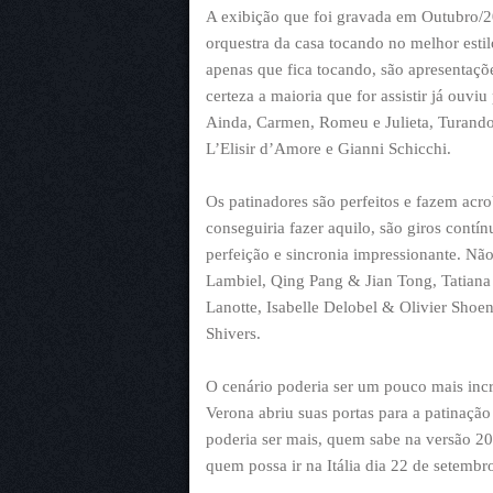
A exibição que foi gravada em Outubro/20
orquestra da casa tocando no melhor estil
apenas que fica tocando, são apresentaçõ
certeza a maioria que for assistir já ouv
Ainda, Carmen, Romeu e Julieta, Turandot
L’Elisir d’Amore e Gianni Schicchi.
Os patinadores são perfeitos e fazem acr
conseguiria fazer aquilo, são giros contín
perfeição e sincronia impressionante. Nã
Lambiel, Qing Pang & Jian Tong, Tatian
Lanotte, Isabelle Delobel & Olivier Shoe
Shivers.
O cenário poderia ser um pouco mais incr
Verona abriu suas portas para a patinação 
poderia ser mais, quem sabe na versão 20
quem possa ir na Itália dia 22 de setembr