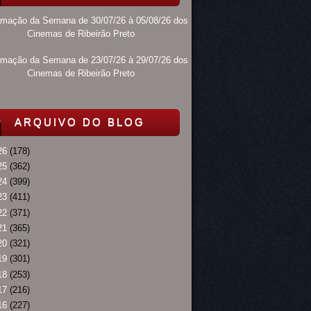
amação da Semana de 30/07/26 à 05/08/26 dos
Cinemas de Ribeirão Preto
amação da Semana de 23/07/26 à 29/07/26 dos
Cinemas de Ribeirão Preto
ARQUIVO DO BLOG
26
(178)
25
(362)
24
(399)
23
(411)
22
(371)
21
(365)
20
(321)
19
(301)
18
(253)
17
(216)
16
(227)