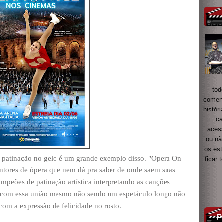
tod
coment
histór
ca
acess
ou nã
os es
 a patinação no gelo é um grande exemplo disso. "Opera On
ficar
cantores de ópera que nem dá pra saber de onde saem suas
mpeões de patinação artística interpretando as canções
e com essa união mesmo não sendo um espetáculo longo não
com a expressão de felicidade no rosto.