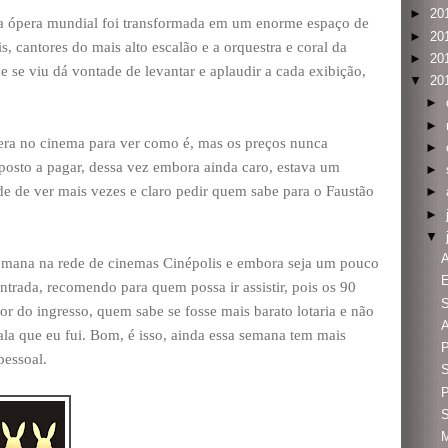
►
20
da ópera mundial foi transformada em um enorme espaço de
►
20
 cantores do mais alto escalão e a orquestra e coral da
►
20
se viu dá vontade de levantar e aplaudir a cada exibição,
▼
20
►
►
pera no cinema para ver como é, mas os preços nunca
►
posto a pagar, dessa vez embora ainda caro, estava um
►
e de ver mais vezes e claro pedir quem sabe para o Faustão
►
►
▼
A
 semana na rede de cinemas Cinépolis e embora seja um pouco
E
ntrada, recomendo para quem possa ir assistir, pois os 90
S
r do ingresso, quem sabe se fosse mais barato lotaria e não
A
ala que eu fui. Bom, é isso, ainda essa semana tem mais
pessoal.
S
S