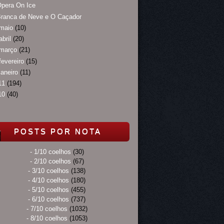
pera On Ice
Branca de Neve e O Caçador
maio
(10)
abril
(20)
março
(21)
fevereiro
(15)
janeiro
(11)
11
(194)
10
(40)
POSTS POR NOTA
- 1/10 coelhos
(30)
- 2/10 coelhos
(67)
- 3/10 coelhos
(138)
- 4/10 coelhos
(180)
- 5/10 coelhos
(455)
- 6/10 coelhos
(737)
- 7/10 coelhos
(1032)
- 8/10 coelhos
(1053)