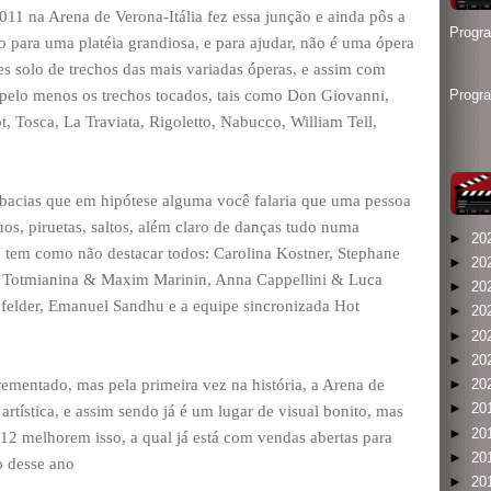
11 na Arena de Verona-Itália fez essa junção e ainda pôs a
Progr
o para uma platéia grandiosa, e para ajudar, não é uma ópera
es solo de trechos das mais variadas óperas, e assim com
iu pelo menos os trechos tocados, tais como Don Giovanni,
Progr
, Tosca, La Traviata, Rigoletto, Nabucco, William Tell,
obacias que em hipótese alguma você falaria que uma pessoa
uos, piruetas, saltos, além claro de danças tudo numa
►
20
o tem como não destacar todos: Carolina Kostner, Stephane
►
20
a Totmianina & Maxim Marinin, Anna Cappellini & Luca
►
20
nfelder, Emanuel Sandhu e a equipe sincronizada Hot
►
20
►
20
►
20
ementado, mas pela primeira vez na história, a Arena de
►
20
►
20
artística, e assim sendo já é um lugar de visual bonito, mas
►
20
12 melhorem isso, a qual já está com vendas abertas para
►
20
o desse ano
►
20