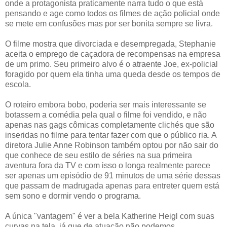
onde a protagonista praticamente narra tudo o que está
pensando e age como todos os filmes de ação policial onde
se mete em confusões mas por ser bonita sempre se livra.
O filme mostra que divorciada e desempregada, Stephanie
aceita o emprego de caçadora de recompensas na empresa
de um primo. Seu primeiro alvo é o atraente Joe, ex-policial
foragido por quem ela tinha uma queda desde os tempos de
escola.
O roteiro embora bobo, poderia ser mais interessante se
botassem a comédia pela qual o filme foi vendido, e não
apenas nas gags cômicas completamente clichés que são
inseridas no filme para tentar fazer com que o público ria. A
diretora Julie Anne Robinson também optou por não sair do
que conhece de seu estilo de séries na sua primeira
aventura fora da TV e com isso o longa realmente parece
ser apenas um episódio de 91 minutos de uma série dessas
que passam de madrugada apenas para entreter quem está
sem sono e dormir vendo o programa.
A única "vantagem" é ver a bela Katherine Heigl com suas
curvas na tela, já que de atuação não podemos