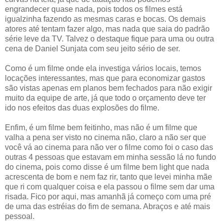
engrandecer quase nada, pois todos os filmes está
igualzinha fazendo as mesmas caras e bocas. Os demais
atores até tentam fazer algo, mas nada que saia do padrão
série leve da TV. Talvez o destaque fique para uma ou outra
cena de Daniel Sunjata com seu jeito sério de ser.
Como é um filme onde ela investiga vários locais, temos
locações interessantes, mas que para economizar gastos
são vistas apenas em planos bem fechados para não exigir
muito da equipe de arte, já que todo o orçamento deve ter
ido nos efeitos das duas explosões do filme.
Enfim, é um filme bem feitinho, mas não é um filme que
valha a pena ser visto no cinema não, claro a não ser que
você vá ao cinema para não ver o filme como foi o caso das
outras 4 pessoas que estavam em minha sessão lá no fundo
do cinema, pois como disse é um filme bem light que nada
acrescenta de bom e nem faz rir, tanto que levei minha mãe
que ri com qualquer coisa e ela passou o filme sem dar uma
risada. Fico por aqui, mas amanhã já começo com uma pré
de uma das estréias do fim de semana. Abraços e até mais
pessoal.