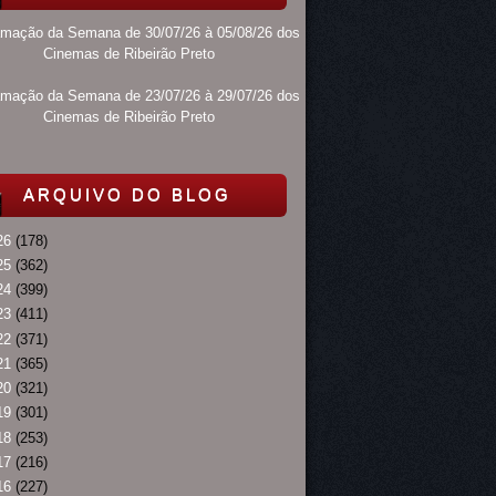
amação da Semana de 30/07/26 à 05/08/26 dos
Cinemas de Ribeirão Preto
amação da Semana de 23/07/26 à 29/07/26 dos
Cinemas de Ribeirão Preto
ARQUIVO DO BLOG
26
(178)
25
(362)
24
(399)
23
(411)
22
(371)
21
(365)
20
(321)
19
(301)
18
(253)
17
(216)
16
(227)