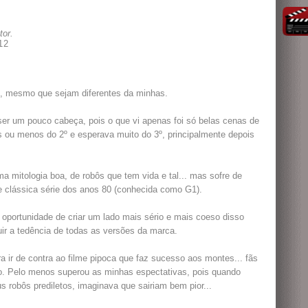
tor.
12
s, mesmo que sejam diferentes da minhas.
ser um pouco cabeça, pois o que vi apenas foi só belas cenas de
s ou menos do 2º e esperava muito do 3º, principalmente depois
 mitologia boa, de robôs que tem vida e tal... mas sofre de
e clássica série dos anos 80 (conhecida como G1).
 oportunidade de criar um lado mais sério e mais coeso disso
guir a tedência de todas as versões da marca.
a ir de contra ao filme pipoca que faz sucesso aos montes... fãs
o. Pelo menos superou as minhas espectativas, pois quando
s robôs prediletos, imaginava que sairiam bem pior...