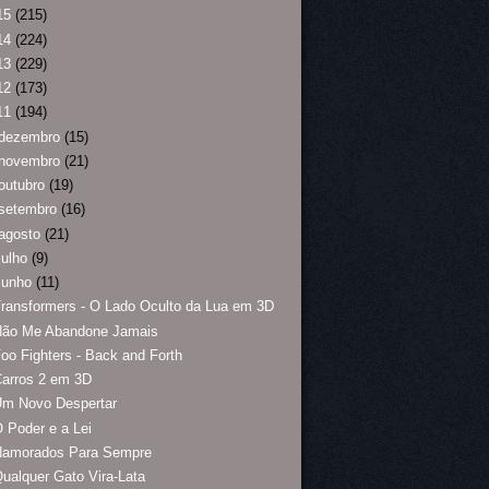
15
(215)
14
(224)
13
(229)
12
(173)
11
(194)
dezembro
(15)
novembro
(21)
outubro
(19)
setembro
(16)
agosto
(21)
julho
(9)
junho
(11)
ransformers - O Lado Oculto da Lua em 3D
Não Me Abandone Jamais
oo Fighters - Back and Forth
arros 2 em 3D
Um Novo Despertar
 Poder e a Lei
Namorados Para Sempre
ualquer Gato Vira-Lata