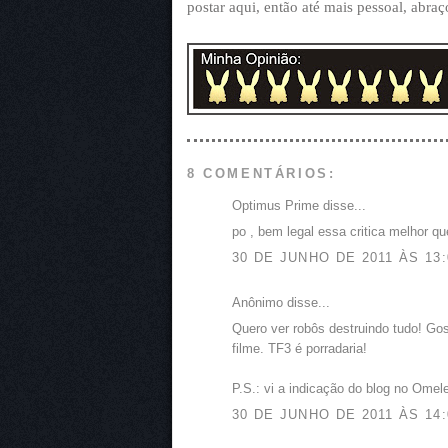
postar aqui, então até mais pessoal, abraç
8 COMENTÁRIOS:
Optimus Prime disse...
po , bem legal essa critica melhor 
30 DE JUNHO DE 2011 ÀS 13:
Anônimo disse...
Quero ver robôs destruindo tudo! Go
filme. TF3 é porradaria!
P.S.: vi a indicação do blog no Omele
30 DE JUNHO DE 2011 ÀS 14: