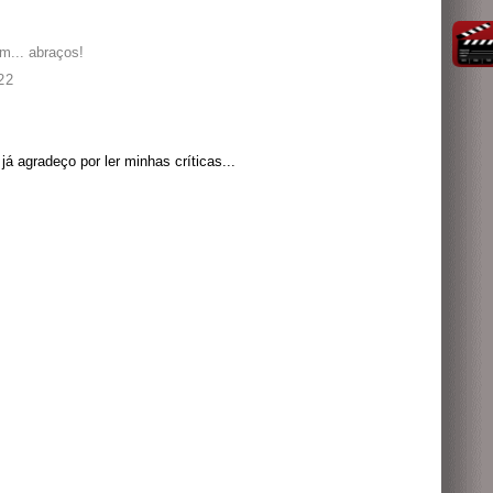
m... abraços!
22
á agradeço por ler minhas críticas...