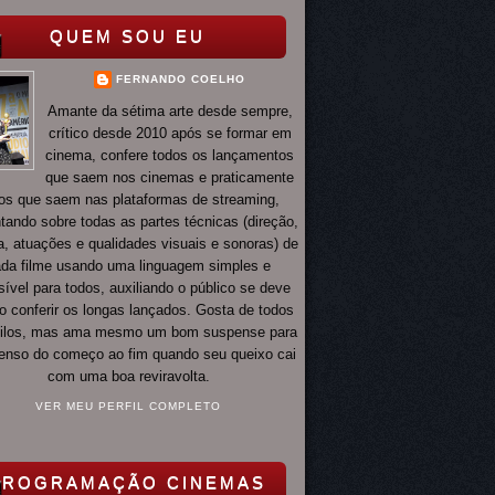
QUEM SOU EU
FERNANDO COELHO
Amante da sétima arte desde sempre,
crítico desde 2010 após se formar em
cinema, confere todos os lançamentos
que saem nos cinemas e praticamente
os que saem nas plataformas de streaming,
ando sobre todas as partes técnicas (direção,
ia, atuações e qualidades visuais e sonoras) de
da filme usando uma linguagem simples e
ível para todos, auxiliando o público se deve
o conferir os longas lançados. Gosta de todos
tilos, mas ama mesmo um bom suspense para
 tenso do começo ao fim quando seu queixo cai
com uma boa reviravolta.
VER MEU PERFIL COMPLETO
PROGRAMAÇÃO CINEMAS