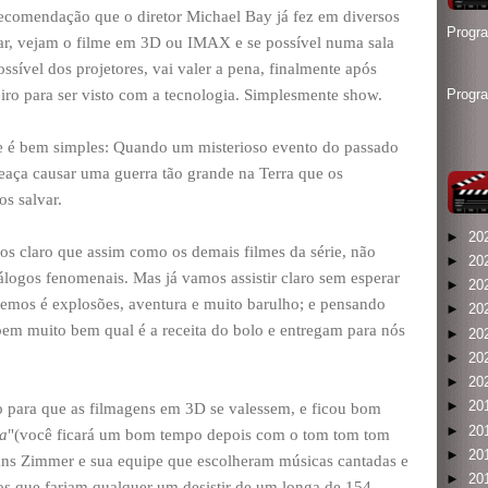
recomendação que o diretor Michael Bay já fez em diversos
Progr
mar, vejam o filme em 3D ou IMAX e se possível numa sala
sível dos projetores, vai valer a pena, finalmente após
eiro para ser visto com a tecnologia. Simplesmente show.
Progr
se é bem simples: Quando um misterioso evento do passado
meaça causar uma guerra tão grande na Terra que os
s salvar.
►
20
mos claro que assim como os demais filmes da série, não
►
20
logos fenomenais. Mas já vamos assistir claro sem esperar
►
20
eremos é explosões, aventura e muito barulho; e pensando
►
20
bem muito bem qual é a receita do bolo e entregam para nós
►
20
►
20
►
20
►
20
o para que as filmagens em 3D se valessem, e ficou bom
►
20
ca
"(você ficará um bom tempo depois com o tom tom tom
►
20
ns Zimmer e sua equipe que escolheram músicas cantadas e
►
20
 que fariam qualquer um desistir de um longa de 154