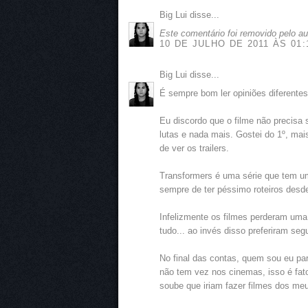
Big Lui disse...
Este comentário foi removido pelo au
10 DE JULHO DE 2011 ÀS 01:
Big Lui disse...
É sempre bom ler opiniões diferente
Eu discordo que o filme não precisa 
lutas e nada mais. Gostei do 1º, mai
de ver os trailers.
Transformers é uma série que tem uma
sempre de ter péssimo roteiros desd
Infelizmente os filmes perderam uma
tudo... ao invés disso preferiram se
No final das contas, quem sou eu par
não tem vez nos cinemas, isso é fat
soube que iriam fazer filmes dos meu