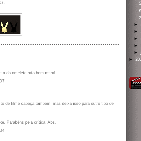
os.
X
►
►
►
►
►
►
20
que a do omelete mto bom msm!
07
sto de filme cabeça também, mas deixa isso para outro tipo de
te. Parabéns pela crítica. Abs.
04