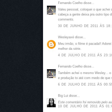
Fernando Coelho disse...
Valeu pessoal, coloquei o que achei 
cabeça a gente deixa pra outro tipo 
comments.
30 DE JUNHO DE 2011 ÀS 18:
Wesleyaxé disse...
Meu irmão, o filme é pacada!! Adorei 
melhor da série.
4 DE JULHO DE 2011 ÀS 23:1
Fernando Coelho disse...
Também achei o mesmo Wesley... o m
e produção to até com medo de que v
6 DE JULHO DE 2011 ÀS 00:5
Big Lui disse...
Este comentário foi removido pelo au
10 DE JULHO DE 2011 ÀS 01: