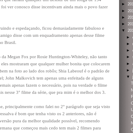
►
20
foi ver conosco disse incentivam ainda mais o povo fazer
►
20
►
20
►
20
truindo e espedaçando, ficou demasiadamente fabuloso e
▼
20
o amigo disse com um enquadramento apenas desse filme
►
o Brasil.
►
►
ão da Megan Fox por Rosie Huntington-Whiteley, não tanto
►
►
to eles mostraram que qualquer mulher bonita que colocarem
►
 bem na foto ao lado dos robôs; Shia Labeouf é o padrão de
▼
el; John Malkovich tem apenas uma enfeitada de alguns
T
demais apenas fazem o necessário, pois na verdade o filme
is nesse 3° filme da série, que pra mim é o melhor dos 3.
F
C
 principalmente como falei no 2° parágrafo que seja visto
salva é bom que tenha visto os 2 anteriores, não é
O
iversão pura da melhor qualidade possível, recomendo
 semana que começou mais cedo tem mais 2 filmes para
Q