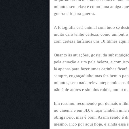
minutos sem elas; e como uma amiga que 
guerra e ir para guerra.
A fotografia está animal com tudo se des
muito caro tenho certeza, como um outr
com certeza faríamos uns 10 filmes aqui n
Quanto às atuações, gostei da substituiç
pela atuação e sim pela beleza, e com is
lá apenas para fazer umas carinhas ficará
sempre, engraçadinho mas faz bem o pap
minutos, sem nada relevante; e todos os 
não é de atores e sim dos robôs, muito ma
Em resumo, recomendo por demais o filme,
no cinema e em 3D, e faço também uma res
obrigatório, mas é bom. Assim sendo é d
mesmo. Fico por aqui hoje, e ainda essa