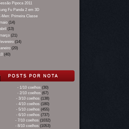
Sessão Pipoca 2011
Kung Fu Panda 2 em 3D
-Men: Primeira Classe
maio
(14)
abril
(13)
março
(21)
fevereiro
(14)
janeiro
(20)
10
(40)
POSTS POR NOTA
- 1/10 coelhos
(30)
- 2/10 coelhos
(67)
- 3/10 coelhos
(138)
- 4/10 coelhos
(180)
- 5/10 coelhos
(455)
- 6/10 coelhos
(737)
- 7/10 coelhos
(1032)
- 8/10 coelhos
(1053)