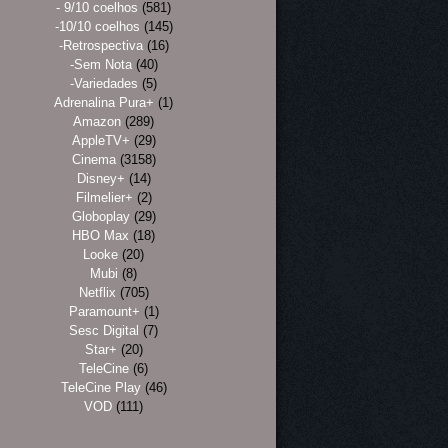
- 9/10 coelhos
(581)
-10/10 coelhos
(145)
-Retrospectiva
(16)
-Sem Nota
(40)
-Variedades
(5)
Adrenalina Pura+
(1)
Amazon
(289)
AppleTV+
(29)
Cinema
(3158)
Disney+
(14)
Filmelier+
(2)
Globoplay
(29)
HBO Max
(18)
Looke
(20)
Mubi
(8)
Netflix
(705)
Paramount+
(1)
Sesc Digital
(7)
Star+
(20)
TeleCine
(6)
TeleCine Play
(46)
VOD
(111)