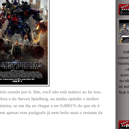
tod
coment
histór
ca
acess
ou nã
os es
nós orando por ti. Sim, você não está maluco ao ler isso,
ficar
adora o tio Steven Spielberg, na minha opinião o melhor
a inteira, se um dia eu chegar a ser 0,0001% do que ele é
erem apenas esse parágrafo já nem lerão mais o restante da