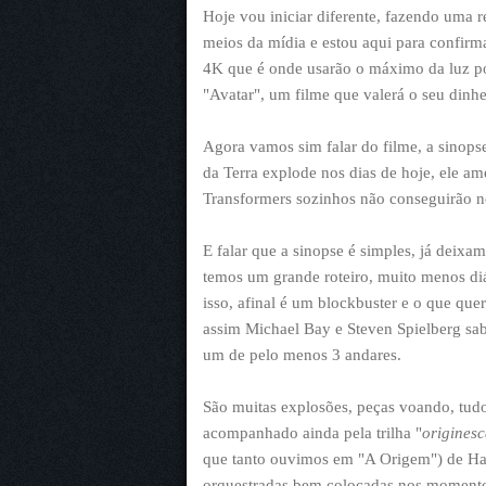
Hoje vou iniciar diferente, fazendo uma 
meios da mídia e estou aqui para confir
4K que é onde usarão o máximo da luz pos
"Avatar", um filme que valerá o seu dinh
Agora vamos sim falar do filme, a sinop
da Terra explode nos dias de hoje, ele a
Transformers sozinhos não conseguirão no
E falar que a sinopse é simples, já deixa
temos um grande roteiro, muito menos diá
isso, afinal é um blockbuster e o que qu
assim Michael Bay e Steven Spielberg sa
um de pelo menos 3 andares.
São muitas explosões, peças voando, tud
acompanhado ainda pela trilha "
origines
que tanto ouvimos em "A Origem") de Ha
orquestradas bem colocadas nos momentos