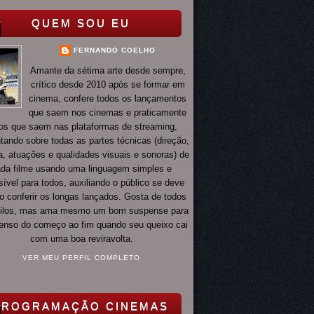
QUEM SOU EU
FERNANDO COELHO
Amante da sétima arte desde sempre,
crítico desde 2010 após se formar em
cinema, confere todos os lançamentos
que saem nos cinemas e praticamente
os que saem nas plataformas de streaming,
ando sobre todas as partes técnicas (direção,
ia, atuações e qualidades visuais e sonoras) de
da filme usando uma linguagem simples e
ível para todos, auxiliando o público se deve
o conferir os longas lançados. Gosta de todos
tilos, mas ama mesmo um bom suspense para
 tenso do começo ao fim quando seu queixo cai
com uma boa reviravolta.
VER MEU PERFIL COMPLETO
PROGRAMAÇÃO CINEMAS