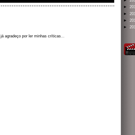
►
20
►
20
►
20
►
20
►
20
á agradeço por ler minhas críticas...