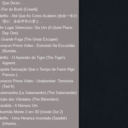
Que Dicen...
 Flor do Buriti (Crowrã)
Netflix - Até Que As Cores Acabem (余命一年の
僕が、余命半年の君と...
m Lugar Silencioso: Dia Um (A Quiet Place:
Day One)
 Grande Fuga (The Great Escaper)
mazon Prime Video - Estrondo Na Escuridão
(Rumble...
etflix - O Aprendiz do Tigre (The Tiger's
Apprent...
Aquela Sensação Que o Tempo de Fazer Algo
Passou (...
mazon Prime Video - Unabomber: Terrorista
(Ted K)
alamandra (La Salamandre) (The Salamander)
lube dos Vândalos (The Bikeriders)
Bandida - A Número Um
ivertida Mente 2 em 3D (Inside Out 2)
etflix - Uma Herança Inusitada (Spadek)
(Inherita...