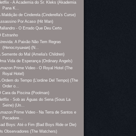
etflix - A Academia do Sr. Kleks (Akademia
Pana K...
 Maldição de Cinderela (Cinderella's Curse)
ssassino Por Acaso (Hit Man)
allandro - O Errado Que Deu Certo
O Estranho
trevida: A Paixão Não Tem Regras
(Непослушная) (N...
 Semente do Mal (Amelia's Children)
ma Vida de Esperança (Ordinary Angels)
mazon Prime Video - O Royal Hotel (The
Royal Hotel)
 Ordem do Tempo (L'ordine Del Tempo) (The
Order o...
 Cara da Piscina (Poolman)
etflix - Sob as Águas do Sena (Sous La
Seine) (Un...
mazon Prime Video - Na Terra de Santos e
Pecadore...
ad Boys: Até o Fim (Bad Boys Ride or Die)
s Observadores (The Watchers)