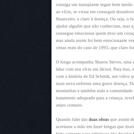
consiga um transplante segue bem turrã
ao vício, se viciar em conseguir donativo
financeiro, e claro à doença. Ou seja, o
ajudar alguém que não conheciam, mas qu
consegue emocionar quem tiver um coraçã
mas ainda assim foi bem emocionante ver 
cenas reais do caso de 1993, que claro f
O longa acompanha Sharon Steves, uma es
lidar com seu vício em álcool. Para isso
com a história de Ed Schmitt, um viúvo qu
mais nova enfrenta uma grave doença. De
montanhas e também toda a comunidade 
tratamento adequado para a criança, revel
anjos comuns.
Quando falei das
duas obras
que assisti d
acertasse a mão em fazer longas que tive
feito somente para religiosos iria decolar