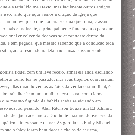
 que ele teria lido meu texto, mas facilmente outros amigos
A
 isso, tanto que aqui vemos a citação da igreja que
or um motivo justo que poderia ser qualquer uma, e assim
ito mais envolvente, e principalmente funcionando para que
U
mocional envolvendo doenças se encontrasse dentro da
A
rada, e tem pegada, que mesmo sabendo que a condução toda
A
 situação, o resultado na tela não cansa, e assim sendo
N
onista fiquei com um leve receio, afinal ela anda oscilando
ndiosas como fez no passado, mas seus trejeitos combinaram
A
ves, aliás quando vemos as fotos da verdadeira no final, é
 soube trabalhar bem uma mulher persuasiva, com claros
S
, e que mesmo fugindo da bebida acaba se viciando em
C
cesso acabou pesando. Alan Ritchson trouxe um Ed Schimitt
sitado de ajuda aceitando até o limite máximo do excesso da
D
mpático e interessante de ver. As garotinhas Emily Mitchell
N
m sua Ashley foram bem doces e cheias de carisma,