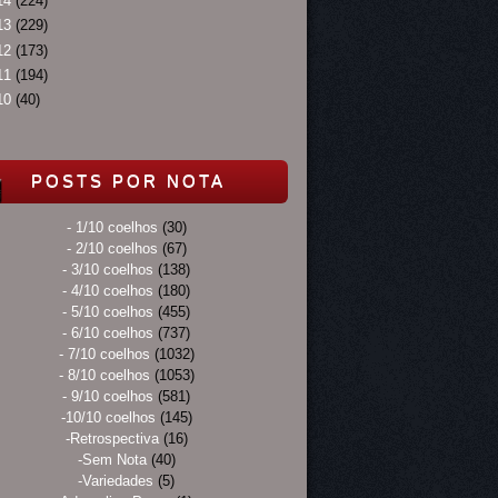
14
(224)
13
(229)
12
(173)
11
(194)
10
(40)
POSTS POR NOTA
- 1/10 coelhos
(30)
- 2/10 coelhos
(67)
- 3/10 coelhos
(138)
- 4/10 coelhos
(180)
- 5/10 coelhos
(455)
- 6/10 coelhos
(737)
- 7/10 coelhos
(1032)
- 8/10 coelhos
(1053)
- 9/10 coelhos
(581)
-10/10 coelhos
(145)
-Retrospectiva
(16)
-Sem Nota
(40)
-Variedades
(5)