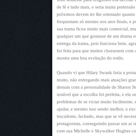
de fé e tudo mais, e seria muita pretensão
próximos devem ter lhe orientado quanto a
frequentam só mesmo nos atos finais, e p
sua trama ficou muito mais comercial, mu
qualquer um que gostasse de um drama e
entrega da trama, pois funciona bem, ag
foi feita para que muitos chorassem com a
mostra uma boa evolução do estilo.
Quando vi que Hilary Swank faria a protag
muito, não entregando mais atuações gra
demais com a personalidade de Sharon Ste
notável que a escolha foi perfeita, e ela
problemas de se viciar muito facilmente
ajudar, e mesmo isso sendo melhor, o ex
truculento, fechado, mas que se vê neces
protagonista, conseguindo passar um ar si
com sua Michelle e Skywalker Hughes co