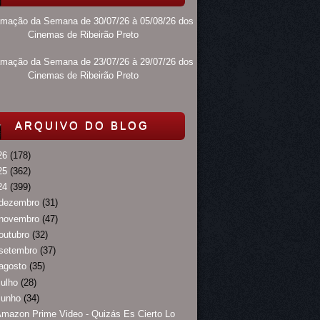
amação da Semana de 30/07/26 à 05/08/26 dos
Cinemas de Ribeirão Preto
amação da Semana de 23/07/26 à 29/07/26 dos
Cinemas de Ribeirão Preto
ARQUIVO DO BLOG
26
(178)
25
(362)
24
(399)
dezembro
(31)
novembro
(47)
outubro
(32)
setembro
(37)
agosto
(35)
julho
(28)
junho
(34)
mazon Prime Video - Quizás Es Cierto Lo