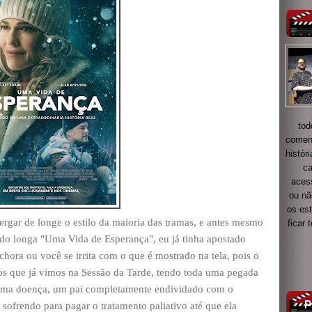
tod
coment
histór
ca
acess
ou nã
os es
rgar de longe o estilo da maioria das tramas, e antes mesmo
ficar
er do longa "Uma Vida de Esperança", eu já tinha apostado
hora ou você se irrita com o que é mostrado na tela, pois o
tos que já vimos na Sessão da Tarde, tendo toda uma pegada
uma doença, um pai completamente endividado com o
sofrendo para pagar o tratamento paliativo até que ela