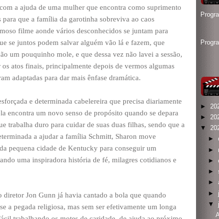
o com a ajuda de uma mulher que encontra como suprimento
Progr
s para que a família da garotinha sobreviva ao caos
 famoso filme aonde vários desconhecidos se juntam para
e se juntos podem salvar alguém vão lá e fazem, que
Progr
o um pouquinho mole, e que dessa vez não lavei a sessão,
os atos finais, principalmente depois de vermos algumas
oram adaptadas para dar mais ênfase dramática.
forçada e determinada cabelereira que precisa diariamente
►
20
, ela encontra um novo senso de propósito quando se depara
►
20
e trabalha duro para cuidar de suas duas filhas, sendo que a
▼
20
terminada a ajudar a família Schmitt, Sharon move
►
da pequena cidade de Kentucky para conseguir um
►
ando uma inspiradora história de fé, milagres cotidianos e
►
►
►
►
o diretor Jon Gunn já havia cantado a bola que quando
▼
sse a pegada religiosa, mas sem ser efetivamente um longa
A
 fácil trabalhando os motes de caridade, de ajuda ao próximo,