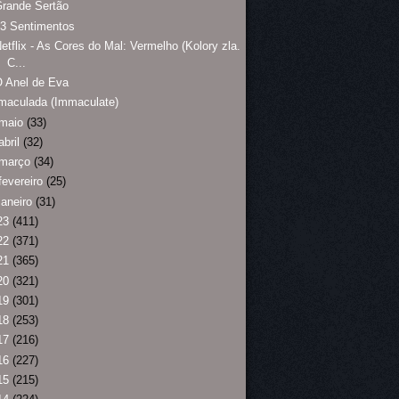
rande Sertão
3 Sentimentos
etflix - As Cores do Mal: Vermelho (Kolory zla.
C...
 Anel de Eva
maculada (Immaculate)
maio
(33)
abril
(32)
março
(34)
fevereiro
(25)
janeiro
(31)
23
(411)
22
(371)
21
(365)
20
(321)
19
(301)
18
(253)
17
(216)
16
(227)
15
(215)