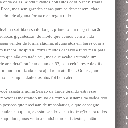
a onda delas. Ainda tivemos bons atos com Nancy Travis
N
Rose, mas sem grandes cenas para se destacarem, claro
A
ajudou de alguma forma e entregou tudo.
A
M
dezinha sofrida essa do longa, primeiro um mega furacão
 nevascas gigantescas, de modo que vemos bem a vida
A
eseja vender de forma alguma, alguns atos em bares com a
em bancos, hospitais, cortar muitos cabelos e tudo mais para
A
cara que não era nada seu, mas que acabou virando um
U
de arte detalhou bem o ano de 93, sem celulares e de difícil
A
i muito utilizada para ajudar no ato final. Ou seja, um
A
mo na simplicidade dos atos foi bem além.
O
você assistiria numa Sessão da Tarde quando estivesse
N
emocional mostrando muito de como o sistema de saúde dos
as pessoas que precisam de transplantes, e que consegue
A
pendente a quem, e assim sendo vale a indicação para todos
B
or aqui hoje, mas volto amanhã com mais textos, então
O