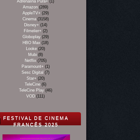
Adrenalina Pura+
(1)
Amazon
(289)
AppleTV+
(29)
Cinema
(3158)
Disney+
(14)
Filmelier+
(2)
Globoplay
(29)
HBO Max
(18)
Looke
(20)
Mubi
(8)
Netflix
(705)
Paramount+
(1)
Sesc Digital
(7)
Star+
(20)
TeleCine
(6)
TeleCine Play
(46)
VOD
(111)
FESTIVAL DE CINEMA
FRANCÊS 2025