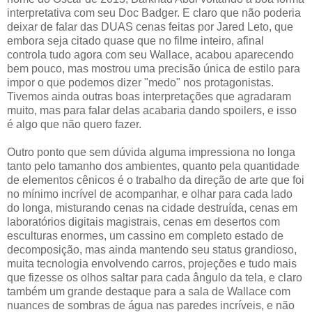
interpretativa com seu Doc Badger. E claro que não poderia
deixar de falar das DUAS cenas feitas por Jared Leto, que
embora seja citado quase que no filme inteiro, afinal
controla tudo agora com seu Wallace, acabou aparecendo
bem pouco, mas mostrou uma precisão única de estilo para
impor o que podemos dizer "medo" nos protagonistas.
Tivemos ainda outras boas interpretações que agradaram
muito, mas para falar delas acabaria dando spoilers, e isso
é algo que não quero fazer.
Outro ponto que sem dúvida alguma impressiona no longa
tanto pelo tamanho dos ambientes, quanto pela quantidade
de elementos cênicos é o trabalho da direção de arte que foi
no mínimo incrível de acompanhar, e olhar para cada lado
do longa, misturando cenas na cidade destruída, cenas em
laboratórios digitais magistrais, cenas em desertos com
esculturas enormes, um cassino em completo estado de
decomposição, mas ainda mantendo seu status grandioso,
muita tecnologia envolvendo carros, projeções e tudo mais
que fizesse os olhos saltar para cada ângulo da tela, e claro
também um grande destaque para a sala de Wallace com
nuances de sombras de água nas paredes incríveis, e não