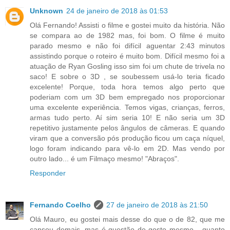
Unknown
24 de janeiro de 2018 às 01:53
Olá Fernando! Assisti o filme e gostei muito da história. Não
se compara ao de 1982 mas, foi bom. O filme é muito
parado mesmo e não foi difícil aguentar 2:43 minutos
assistindo porque o roteiro é muito bom. Difícil mesmo foi a
atuação de Ryan Gosling isso sim foi um chute de trivela no
saco! E sobre o 3D , se soubessem usá-lo teria ficado
excelente! Porque, toda hora temos algo perto que
poderiam com um 3D bem empregado nos proporcionar
uma excelente experiência. Temos vigas, crianças, ferros,
armas tudo perto. Aí sim seria 10! E não seria um 3D
repetitivo justamente pelos ângulos de câmeras. E quando
viram que a conversão pós produção ficou um caça níquel,
logo foram indicando para vê-lo em 2D. Mas vendo por
outro lado... é um Filmaço mesmo! "Abraços".
Responder
Fernando Coelho
27 de janeiro de 2018 às 21:50
Olá Mauro, eu gostei mais desse do que o de 82, que me
cansou demais, mas é questão de gosto mesmo... quanto