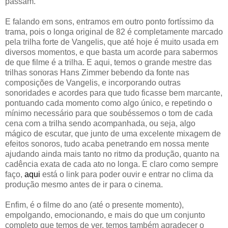
passam.
E falando em sons, entramos em outro ponto fortíssimo da
trama, pois o longa original de 82 é completamente marcado
pela trilha forte de Vangelis, que até hoje é muito usada em
diversos momentos, e que basta um acorde para sabermos
de que filme é a trilha. E aqui, temos o grande mestre das
trilhas sonoras Hans Zimmer bebendo da fonte nas
composições de Vangelis, e incorporando outras
sonoridades e acordes para que tudo ficasse bem marcante,
pontuando cada momento como algo único, e repetindo o
mínimo necessário para que soubéssemos o tom de cada
cena com a trilha sendo acompanhada, ou seja, algo
mágico de escutar, que junto de uma excelente mixagem de
efeitos sonoros, tudo acaba penetrando em nossa mente
ajudando ainda mais tanto no ritmo da produção, quanto na
cadência exata de cada ato no longa. E claro como sempre
faço,
aqui
está o link para poder ouvir e entrar no clima da
produção mesmo antes de ir para o cinema.
Enfim, é o filme do ano (até o presente momento),
empolgando, emocionando, e mais do que um conjunto
completo que temos de ver, temos também agradecer o