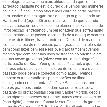
os protagonistas caberia mais atitude, ainda que tenha
agradado bastante no estilo durão que vemos nas mulheres
policiais. Já nos últimos atos temos claro as participações
bem usadas dos protagonistas do longa original, tendo um
Harrison Ford (agora 35 anos mais velho do que quando
estava quase em seu estilo completamente sexy e cheio de
introspecção) entregando um personagem que sofreu muito
nesse período que passou escondido de tudo o que ocorreu
entre os dois filmes, trabalhando seu Deckard de maneira
icônica e cheia de referências para agradar, afinal ele sabe
bem como fazer bem esse estilo, e claro também tivemos
mesmo que com pontuais usos de trechos do original e até
alguns novos gravados (talvez com muita maquiagem) a
participação de Sean Young com sua Rachael, o que ficou
interessante de ser visto, e mostrou de certa forma que o
passado pode bem se conectar com o atual. Tivemos
também outras grandiosas participações no filme,
começando com o grandalhão Dave Bautista mostrando
que os grandões também podem ser sensíveis e socar
bastante os protagonistas com seu Sapper Morton, depois
duas rápidas aparições de Lennie James como o divertido
(mas rígido) diretor do orfanato Mister Cotton, e do grande
nome do Oscar de 2013, Barkhad Abdi voltando a boa forma