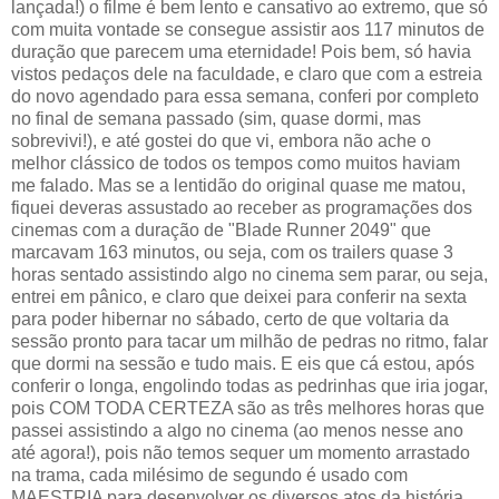
lançada!) o filme é bem lento e cansativo ao extremo, que só
com muita vontade se consegue assistir aos 117 minutos de
duração que parecem uma eternidade! Pois bem, só havia
vistos pedaços dele na faculdade, e claro que com a estreia
do novo agendado para essa semana, conferi por completo
no final de semana passado (sim, quase dormi, mas
sobrevivi!), e até gostei do que vi, embora não ache o
melhor clássico de todos os tempos como muitos haviam
me falado. Mas se a lentidão do original quase me matou,
fiquei deveras assustado ao receber as programações dos
cinemas com a duração de "Blade Runner 2049" que
marcavam 163 minutos, ou seja, com os trailers quase 3
horas sentado assistindo algo no cinema sem parar, ou seja,
entrei em pânico, e claro que deixei para conferir na sexta
para poder hibernar no sábado, certo de que voltaria da
sessão pronto para tacar um milhão de pedras no ritmo, falar
que dormi na sessão e tudo mais. E eis que cá estou, após
conferir o longa, engolindo todas as pedrinhas que iria jogar,
pois COM TODA CERTEZA são as três melhores horas que
passei assistindo a algo no cinema (ao menos nesse ano
até agora!), pois não temos sequer um momento arrastado
na trama, cada milésimo de segundo é usado com
MAESTRIA para desenvolver os diversos atos da história,