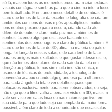
só lá, mas em todos os momentos procuraram criar texturas
visuais com água e sombras para que o cinema inteiro fosse
bem trabalhado. E entrando nesse detalhe de sombras, é
claro que temos de falar da excelente fotografia que criaram
ambientes com tons densos e pós-apocalípticos, muitos
tons neutros puxando para o escuro, criando cada ato
diferente do outro, e claro muita paz nos ambientes de
sonhos, fazendo algo que oscilasse bastante os
sentimentos dos personagens e claro do público também. E
claro que temos de falar do 3D, afinal na maioria do país o
longa foi lançado nessas salas, e de cara tenho de falar
para os amigos mais exaltados, e que gostam desse estilo,
que não temos absolutamente nada saindo da tela em
direção ao público, temos sim muita imersão cênica, e
usando de técnicas de profundidade, a tecnologia de
conversão acabou criando algo grandioso para olharmos
para cada ângulo da tela e ver detalhes quase que
colocados exclusivamente para serem observados, ou seja,
não digo que o filme valha a pena ser visto em 3D, mas sim
vale ser visto em salas Imax ou nas maiores que tiver em
sua cidade para que tudo seja contemplado da maior forma
possível, além claro de toda a sonoridade que essas salas