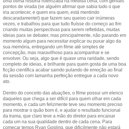
uma ótima história roteirizada na medida certa, com geniais
pontos de virada (se alguém afirmar que sabia tudo o que
iria acontecer, e quem era quem, está mentindo
descaradamente!) que fazem seu queixo cair inúmeras
vezes, e trabalhou para que tudo fluísse do começo ao fim
criando muitas perspectivas para serem refletidas, muitas
ideias para se debater, mas principalmente, não parando em
momento algum para necessitar explicar ou puxar algo da
sua memória, entregando um filme até simples de
concepção, mas maravilhoso para acompanhar e se
envolver. Ou seja, algo que é quase uma raridade, sendo
completo de ideias, e brilhante para quem gosta de uma boa
ficção científica acabar saindo pulando de emoção ao final
da sessão com tamanha perfeição entregue a cada novo
ato.
Dentro do conceito das atuações, o filme possui um elenco
daqueles que chega a ser difícil para quem olhar em cada
momento, e cada um felizmente teve seu momento preciso
para mostrar o quão bom é, e ajudar o resultado funcional
da trama, que claro teve a mão do diretor para encaixar
cada um na sua qualidade dentro de cada cena. Para
começar temos Ryan Gosling, que dificilmente não estará