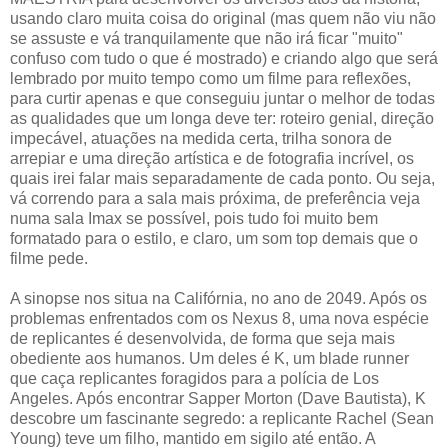
usando claro muita coisa do original (mas quem não viu não
se assuste e vá tranquilamente que não irá ficar "muito"
confuso com tudo o que é mostrado) e criando algo que será
lembrado por muito tempo como um filme para reflexões,
para curtir apenas e que conseguiu juntar o melhor de todas
as qualidades que um longa deve ter: roteiro genial, direção
impecável, atuações na medida certa, trilha sonora de
arrepiar e uma direção artística e de fotografia incrível, os
quais irei falar mais separadamente de cada ponto. Ou seja,
vá correndo para a sala mais próxima, de preferência veja
numa sala Imax se possível, pois tudo foi muito bem
formatado para o estilo, e claro, um som top demais que o
filme pede.
A sinopse nos situa na Califórnia, no ano de 2049. Após os
problemas enfrentados com os Nexus 8, uma nova espécie
de replicantes é desenvolvida, de forma que seja mais
obediente aos humanos. Um deles é K, um blade runner
que caça replicantes foragidos para a polícia de Los
Angeles. Após encontrar Sapper Morton (Dave Bautista), K
descobre um fascinante segredo: a replicante Rachel (Sean
Young) teve um filho, mantido em sigilo até então. A