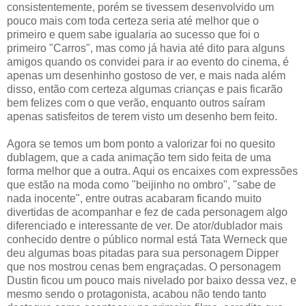
consistentemente, porém se tivessem desenvolvido um
pouco mais com toda certeza seria até melhor que o
primeiro e quem sabe igualaria ao sucesso que foi o
primeiro "Carros", mas como já havia até dito para alguns
amigos quando os convidei para ir ao evento do cinema, é
apenas um desenhinho gostoso de ver, e mais nada além
disso, então com certeza algumas crianças e pais ficarão
bem felizes com o que verão, enquanto outros saíram
apenas satisfeitos de terem visto um desenho bem feito.
Agora se temos um bom ponto a valorizar foi no quesito
dublagem, que a cada animação tem sido feita de uma
forma melhor que a outra. Aqui os encaixes com expressões
que estão na moda como "beijinho no ombro", "sabe de
nada inocente", entre outras acabaram ficando muito
divertidas de acompanhar e fez de cada personagem algo
diferenciado e interessante de ver. De ator/dublador mais
conhecido dentre o público normal está Tata Werneck que
deu algumas boas pitadas para sua personagem Dipper
que nos mostrou cenas bem engraçadas. O personagem
Dustin ficou um pouco mais nivelado por baixo dessa vez, e
mesmo sendo o protagonista, acabou não tendo tanto