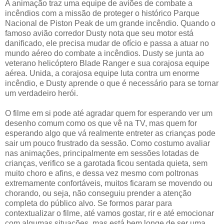
A animação traz uma equipe de aviões de combate a
incêndios com a missão de proteger o histórico Parque
Nacional de Piston Peak de um grande incêndio. Quando o
famoso avião corredor Dusty nota que seu motor está
danificado, ele precisa mudar de ofício e passa a atuar no
mundo aéreo do combate a incêndios. Dusty se junta ao
veterano helicóptero Blade Ranger e sua corajosa equipe
aérea. Unida, a corajosa equipe luta contra um enorme
incêndio, e Dusty aprende o que é necessário para se tornar
um verdadeiro herói.
O filme em si pode até agradar quem for esperando ver um
desenho comum como os que vê na TV, mas quem for
esperando algo que vá realmente entreter as crianças pode
sair um pouco frustrado da sessão. Como costumo avaliar
nas animações, principalmente em sessões lotadas de
crianças, verifico se a garotada ficou sentada quieta, sem
muito choro e afins, e dessa vez mesmo com poltronas
extremamente confortáveis, muitos ficaram se movendo ou
chorando, ou seja, não conseguiu prender a atenção
completa do público alvo. Se formos parar para
contextualizar o filme, até vamos gostar, rir e até emocionar
com algumas situações, mas está bem longe de ser uma