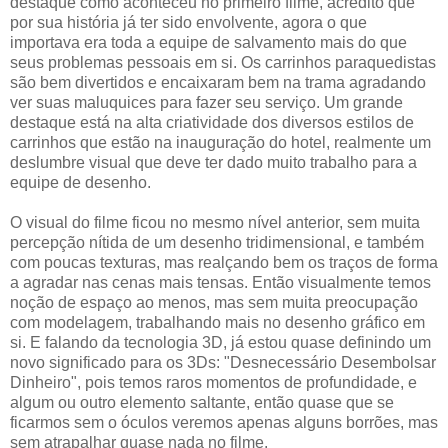
destaque como aconteceu no primeiro filme, acredito que
por sua história já ter sido envolvente, agora o que
importava era toda a equipe de salvamento mais do que
seus problemas pessoais em si. Os carrinhos paraquedistas
são bem divertidos e encaixaram bem na trama agradando
ver suas maluquices para fazer seu serviço. Um grande
destaque está na alta criatividade dos diversos estilos de
carrinhos que estão na inauguração do hotel, realmente um
deslumbre visual que deve ter dado muito trabalho para a
equipe de desenho.
O visual do filme ficou no mesmo nível anterior, sem muita
percepção nítida de um desenho tridimensional, e também
com poucas texturas, mas realçando bem os traços de forma
a agradar nas cenas mais tensas. Então visualmente temos
noção de espaço ao menos, mas sem muita preocupação
com modelagem, trabalhando mais no desenho gráfico em
si. E falando da tecnologia 3D, já estou quase definindo um
novo significado para os 3Ds: "Desnecessário Desembolsar
Dinheiro", pois temos raros momentos de profundidade, e
algum ou outro elemento saltante, então quase que se
ficarmos sem o óculos veremos apenas alguns borrões, mas
sem atrapalhar quase nada no filme.