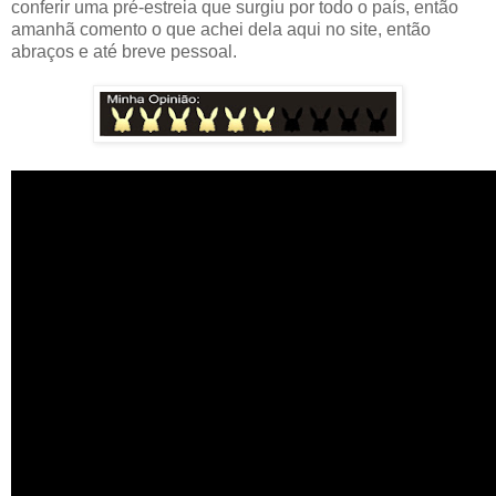
conferir uma pré-estreia que surgiu por todo o país, então
amanhã comento o que achei dela aqui no site, então
abraços e até breve pessoal.