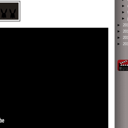
►
►
►
►
20
►
20
►
20
►
20