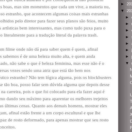
►
20
es boas, mas sim momentos que cada um vive, a maioria nu,
▼
20
o estranho, que acontecem algumas coisas mais estranhas
►
olhidos pelo diretor para fazer seus planos são feios, muito
►
s artísticas bem interessantes, mas como tudo puxa para o
►
o literalmente para a tradução literal da palavra trash.
►
►
m filme onde não dá para saber quem é quem, afinal
►
s sabemos é de uma beleza muito alta, e quem anda
►
▼
ado, não sabe o que é beleza feminina, mas esse não é o
ersas vezes sendo uma atriz que está tão bem nos
ístico estranho? Não tem lógica alguma, pois os blockbusters
O
se tão boa, posso falar sem dúvida alguma que depois desse
na carreira, pois o que foi colocado para ela fazer aqui é
smo dando seu máximo para aparentar os melhores trejeitos
T
as últimas cenas. Quanto aos demais homens, mostrar eles
A
m, afinal estão frente a um corpo escultural e que lhe
X
apaz de rosto deformado, para apenas mostrar que seu rosto
D
onceitos.
P