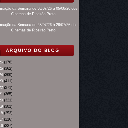
amação da Semana de 30/07/26 à 05/08/26 dos
Cinemas de Ribeirão Preto
amação da Semana de 23/07/26 à 29/07/26 dos
Cinemas de Ribeirão Preto
ARQUIVO DO BLOG
26
(178)
25
(362)
24
(399)
23
(411)
22
(371)
21
(365)
20
(321)
19
(301)
18
(253)
17
(216)
16
(227)