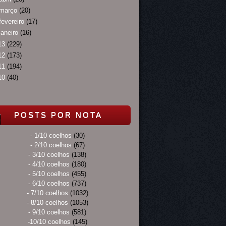
março
(20)
fevereiro
(17)
janeiro
(16)
13
(229)
12
(173)
11
(194)
10
(40)
POSTS POR NOTA
- 1/10 coelhos
(30)
- 2/10 coelhos
(67)
- 3/10 coelhos
(138)
- 4/10 coelhos
(180)
- 5/10 coelhos
(455)
- 6/10 coelhos
(737)
- 7/10 coelhos
(1032)
- 8/10 coelhos
(1053)
- 9/10 coelhos
(581)
-10/10 coelhos
(145)