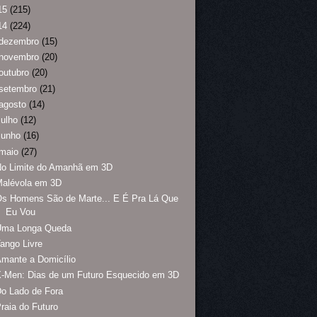
15
(215)
14
(224)
dezembro
(15)
novembro
(20)
outubro
(20)
setembro
(21)
agosto
(14)
julho
(12)
junho
(16)
maio
(27)
No Limite do Amanhã em 3D
Malévola em 3D
s Homens São de Marte... E É Pra Lá Que
Eu Vou
Uma Longa Queda
ango Livre
mante a Domicílio
-Men: Dias de um Futuro Esquecido em 3D
o Lado de Fora
raia do Futuro