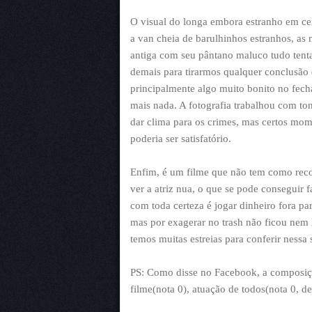
O visual do longa embora estranho em cer
a van cheia de barulhinhos estranhos, as 
antiga com seu pântano maluco tudo tenta
demais para tirarmos qualquer conclusão
principalmente algo muito bonito no fech
mais nada. A fotografia trabalhou com tons
dar clima para os crimes, mas certos mo
poderia ser satisfatório.
Enfim, é um filme que não tem como recom
ver a atriz nua, o que se pode conseguir
com toda certeza é jogar dinheiro fora par
mas por exagerar no trash não ficou nem 
temos muitas estreias para conferir nessa
PS: Como disse no Facebook, a composição
filme(nota 0), atuação de todos(nota 0, d