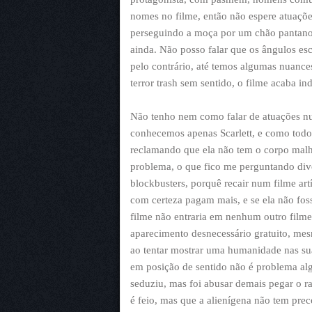
nomes no filme, então não espere atuaçõ
perseguindo a moça por um chão pantanos
ainda. Não posso falar que os ângulos esc
pelo contrário, até temos algumas nuance
terror trash sem sentido, o filme acaba ind
Não tenho nem como falar de atuações nu
conhecemos apenas Scarlett, e como todo
reclamando que ela não tem o corpo malh
problema, o que fico me perguntando div
blockbusters, porquê recair num filme art
com certeza pagam mais, e se ela não fos
filme não entraria em nenhum outro filme 
aparecimento desnecessário gratuito, me
ao tentar mostrar uma humanidade nas su
em posição de sentido não é problema algu
seduziu, mas foi abusar demais pegar o r
é feio, mas que a alienígena não tem prec