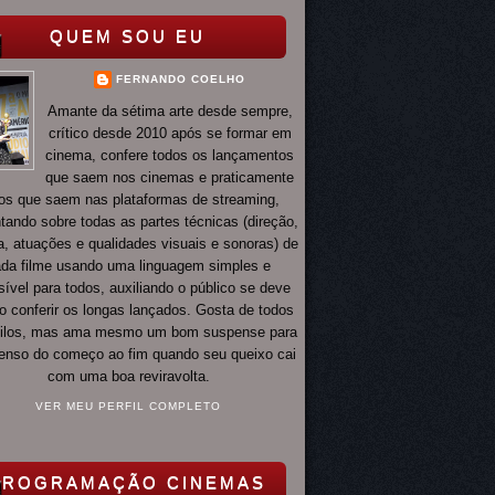
QUEM SOU EU
FERNANDO COELHO
Amante da sétima arte desde sempre,
crítico desde 2010 após se formar em
cinema, confere todos os lançamentos
que saem nos cinemas e praticamente
os que saem nas plataformas de streaming,
ando sobre todas as partes técnicas (direção,
ia, atuações e qualidades visuais e sonoras) de
da filme usando uma linguagem simples e
ível para todos, auxiliando o público se deve
o conferir os longas lançados. Gosta de todos
tilos, mas ama mesmo um bom suspense para
 tenso do começo ao fim quando seu queixo cai
com uma boa reviravolta.
VER MEU PERFIL COMPLETO
PROGRAMAÇÃO CINEMAS