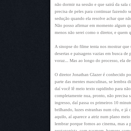
não dormir na sessão e que sairá da sala
precisa de peles para continuar fazendo s
sedução quando ela resolve achar que não
Não posso afirmar em momento algum que 
menos não serei como o diretor, e quem qu
A sinopse do filme tenta nos mostrar que
desertas e paisagens vazias em busca de 
voraz... Mas ao longo do processo, ela 
O diretor Jonathan Glazer é conhecido po
parte das mentes masculinas, se lembra d
daí você lê meio texto rapidinho para não 
completamente nua, pronto, não precisa s
ingresso, daí passa os primeiros 10 minu
brilhando, luzes estranhas num céu, e já
aquilo, aí aparece a atriz num plano mei
lembrar porque fomos ao cinema, mas a pa
protagonista, com pasmem, homens comu