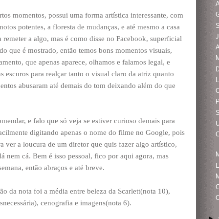
G
tos momentos, possui uma forma artística interessante, com
S
motos potentes, a floresta de mudanças, e até mesmo a casa
J
 remeter a algo, mas é como disse no Facebook, superficial
A
 do que é mostrado, então temos bons momentos visuais,
M
amento, que apenas aparece, olhamos e falamos legal, e
D
 escuros para realçar tanto o visual claro da atriz quanto
L
mentos abusaram até demais do tom deixando além do que
P
S
endar, e falo que só veja se estiver curioso demais para
 facilmente digitando apenas o nome do filme no Google, pois
C
a ver a loucura de um diretor que quis fazer algo artístico,
lá nem cá. Bem é isso pessoal, fico por aqui agora, mas
 semana, então abraços e até breve.
M
G
 da nota foi a média entre beleza da Scarlett(nota 10),
esnecessária), cenografia e imagens(nota 6).
►