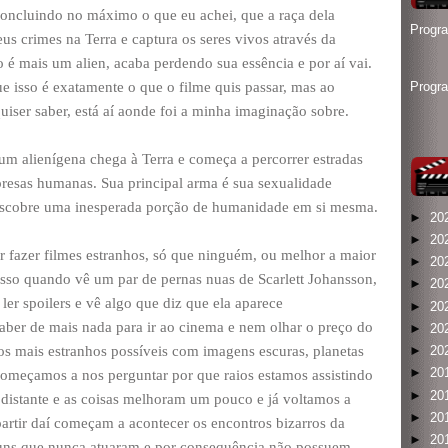
 concluindo no máximo o que eu achei, que a raça dela
Progr
eus crimes na Terra e captura os seres vivos através da
 é mais um alien, acaba perdendo sua essência e por aí vai.
isso é exatamente o que o filme quis passar, mas ao
Progr
iser saber, está aí aonde foi a minha imaginação sobre.
 um alienígena chega à Terra e começa a percorrer estradas
presas humanas. Sua principal arma é sua sexualidade
descobre uma inesperada porção de humanidade em si mesma.
►
20
►
20
r fazer filmes estranhos, só que ninguém, ou melhor a maior
►
20
isso quando vê um par de pernas nuas de Scarlett Johansson,
►
20
ler spoilers e vê algo que diz que ela aparece
►
20
aber de mais nada para ir ao cinema e nem olhar o preço do
►
20
tos mais estranhos possíveis com imagens escuras, planetas
►
20
►
20
 começamos a nos perguntar por que raios estamos assistindo
►
20
o distante e as coisas melhoram um pouco e já voltamos a
►
20
rtir daí começam a acontecer os encontros bizarros da
►
20
ns que nunca atuaram e por consequência não possuem