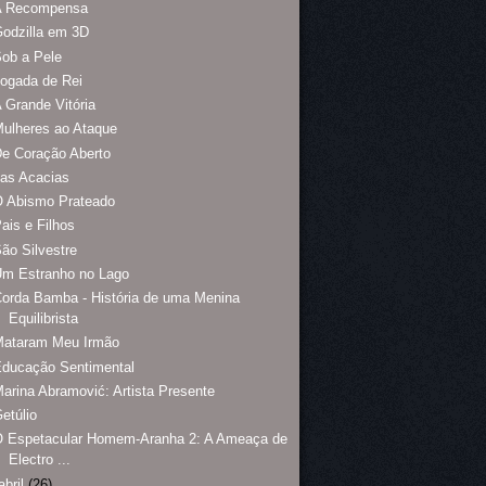
A Recompensa
odzilla em 3D
ob a Pele
ogada de Rei
 Grande Vitória
ulheres ao Ataque
e Coração Aberto
as Acacias
O Abismo Prateado
ais e Filhos
ão Silvestre
Um Estranho no Lago
orda Bamba - História de uma Menina
Equilibrista
Mataram Meu Irmão
Educação Sentimental
arina Abramović: Artista Presente
etúlio
O Espetacular Homem-Aranha 2: A Ameaça de
Electro ...
abril
(26)