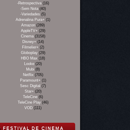
-Retrospectiva
(16)
-Sem Nota
(40)
-Variedades
(5)
Adrenalina Pura+
(1)
Amazon
(289)
AppleTV+
(29)
Cinema
(3158)
Disney+
(14)
Filmelier+
(2)
Globoplay
(29)
HBO Max
(18)
Looke
(20)
Mubi
(8)
Netflix
(705)
Paramount+
(1)
Sesc Digital
(7)
Star+
(20)
TeleCine
(6)
TeleCine Play
(46)
VOD
(111)
FESTIVAL DE CINEMA