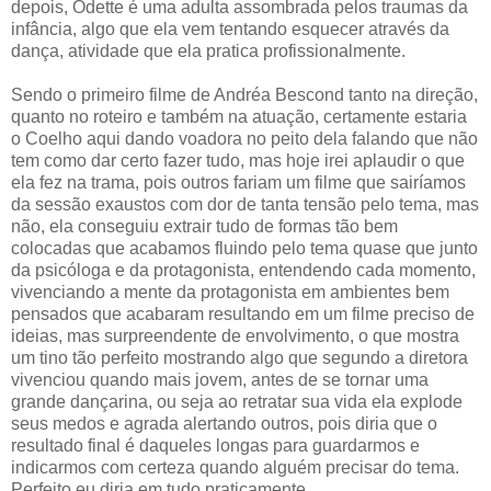
depois, Odette é uma adulta assombrada pelos traumas da
infância, algo que ela vem tentando esquecer através da
dança, atividade que ela pratica profissionalmente.
Sendo o primeiro filme de Andréa Bescond tanto na direção,
quanto no roteiro e também na atuação, certamente estaria
o Coelho aqui dando voadora no peito dela falando que não
tem como dar certo fazer tudo, mas hoje irei aplaudir o que
ela fez na trama, pois outros fariam um filme que sairíamos
da sessão exaustos com dor de tanta tensão pelo tema, mas
não, ela conseguiu extrair tudo de formas tão bem
colocadas que acabamos fluindo pelo tema quase que junto
da psicóloga e da protagonista, entendendo cada momento,
vivenciando a mente da protagonista em ambientes bem
pensados que acabaram resultando em um filme preciso de
ideias, mas surpreendente de envolvimento, o que mostra
um tino tão perfeito mostrando algo que segundo a diretora
vivenciou quando mais jovem, antes de se tornar uma
grande dançarina, ou seja ao retratar sua vida ela explode
seus medos e agrada alertando outros, pois diria que o
resultado final é daqueles longas para guardarmos e
indicarmos com certeza quando alguém precisar do tema.
Perfeito eu diria em tudo praticamente.