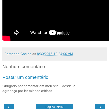
Fernando Coelho
às
8/30/2018 12:24:00 AM
Nenhum comentário:
Postar um comentário
Obrigado por comentar em meu site... desde já
agradeço por ler minhas críticas...
‹
›
Página inicial