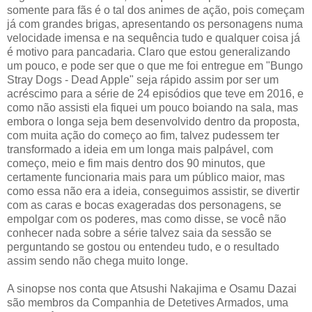
somente para fãs é o tal dos animes de ação, pois começam
já com grandes brigas, apresentando os personagens numa
velocidade imensa e na sequência tudo e qualquer coisa já
é motivo para pancadaria. Claro que estou generalizando
um pouco, e pode ser que o que me foi entregue em "Bungo
Stray Dogs - Dead Apple" seja rápido assim por ser um
acréscimo para a série de 24 episódios que teve em 2016, e
como não assisti ela fiquei um pouco boiando na sala, mas
embora o longa seja bem desenvolvido dentro da proposta,
com muita ação do começo ao fim, talvez pudessem ter
transformado a ideia em um longa mais palpável, com
começo, meio e fim mais dentro dos 90 minutos, que
certamente funcionaria mais para um público maior, mas
como essa não era a ideia, conseguimos assistir, se divertir
com as caras e bocas exageradas dos personagens, se
empolgar com os poderes, mas como disse, se você não
conhecer nada sobre a série talvez saia da sessão se
perguntando se gostou ou entendeu tudo, e o resultado
assim sendo não chega muito longe.
A sinopse nos conta que Atsushi Nakajima e Osamu Dazai
são membros da Companhia de Detetives Armados, uma