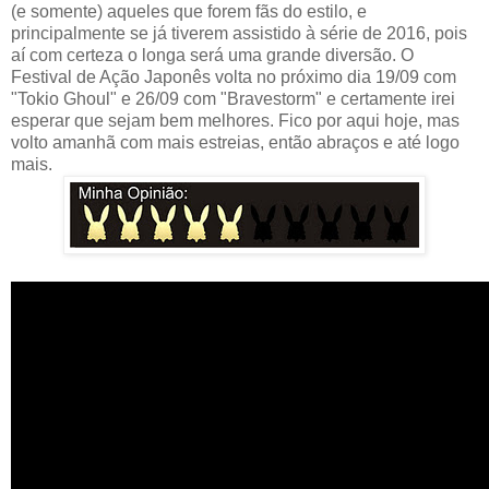
(e somente) aqueles que forem fãs do estilo, e
principalmente se já tiverem assistido à série de 2016, pois
aí com certeza o longa será uma grande diversão. O
Festival de Ação Japonês volta no próximo dia 19/09 com
"Tokio Ghoul" e 26/09 com "Bravestorm" e certamente irei
esperar que sejam bem melhores. Fico por aqui hoje, mas
volto amanhã com mais estreias, então abraços e até logo
mais.