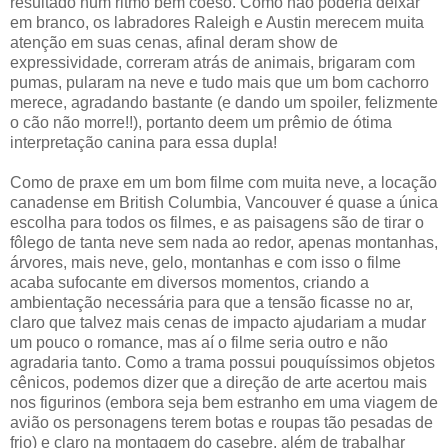
resultado num ritmo bem coeso. Como não poderia deixar
em branco, os labradores Raleigh e Austin merecem muita
atenção em suas cenas, afinal deram show de
expressividade, correram atrás de animais, brigaram com
pumas, pularam na neve e tudo mais que um bom cachorro
merece, agradando bastante (e dando um spoiler, felizmente
o cão não morre!!), portanto deem um prêmio de ótima
interpretação canina para essa dupla!
Como de praxe em um bom filme com muita neve, a locação
canadense em British Columbia, Vancouver é quase a única
escolha para todos os filmes, e as paisagens são de tirar o
fôlego de tanta neve sem nada ao redor, apenas montanhas,
árvores, mais neve, gelo, montanhas e com isso o filme
acaba sufocante em diversos momentos, criando a
ambientação necessária para que a tensão ficasse no ar,
claro que talvez mais cenas de impacto ajudariam a mudar
um pouco o romance, mas aí o filme seria outro e não
agradaria tanto. Como a trama possui pouquíssimos objetos
cênicos, podemos dizer que a direção de arte acertou mais
nos figurinos (embora seja bem estranho em uma viagem de
avião os personagens terem botas e roupas tão pesadas de
frio) e claro na montagem do casebre, além de trabalhar