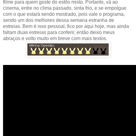
filme para quem goste do estilo misto. Portanto, vá ao
cinema, entre no clima passado, sinta frio, e se empolgue
com o que estará sendo mostrado, pois vale o programa,
sendo um dos melhores dessa semana estranha de
estreias. Bem é isso pessoal, fico por aqui hoje, mas ainda
faltam duas estreias para conferir, então deixo meus
abraços e volto muito em breve com mais textos.