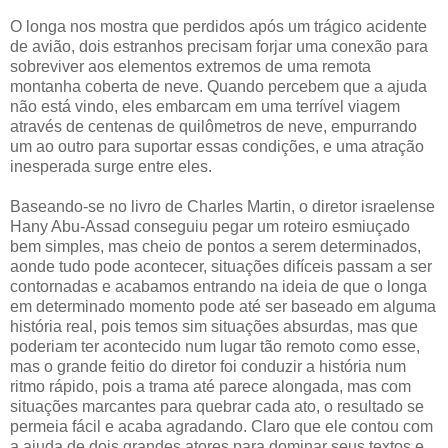
O longa nos mostra que perdidos após um trágico acidente
de avião, dois estranhos precisam forjar uma conexão para
sobreviver aos elementos extremos de uma remota
montanha coberta de neve. Quando percebem que a ajuda
não está vindo, eles embarcam em uma terrível viagem
através de centenas de quilômetros de neve, empurrando
um ao outro para suportar essas condições, e uma atração
inesperada surge entre eles.
Baseando-se no livro de Charles Martin, o diretor israelense
Hany Abu-Assad conseguiu pegar um roteiro esmiuçado
bem simples, mas cheio de pontos a serem determinados,
aonde tudo pode acontecer, situações difíceis passam a ser
contornadas e acabamos entrando na ideia de que o longa
em determinado momento pode até ser baseado em alguma
história real, pois temos sim situações absurdas, mas que
poderiam ter acontecido num lugar tão remoto como esse,
mas o grande feitio do diretor foi conduzir a história num
ritmo rápido, pois a trama até parece alongada, mas com
situações marcantes para quebrar cada ato, o resultado se
permeia fácil e acaba agradando. Claro que ele contou com
a ajuda de dois grandes atores para dominar seus textos e