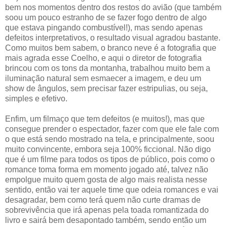
bem nos momentos dentro dos restos do avião (que também
soou um pouco estranho de se fazer fogo dentro de algo
que estava pingando combustível!), mas sendo apenas
defeitos interpretativos, o resultado visual agradou bastante.
Como muitos bem sabem, o branco neve é a fotografia que
mais agrada esse Coelho, e aqui o diretor de fotografia
brincou com os tons da montanha, trabalhou muito bem a
iluminação natural sem esmaecer a imagem, e deu um
show de ângulos, sem precisar fazer estripulias, ou seja,
simples e efetivo.
Enfim, um filmaço que tem defeitos (e muitos!), mas que
consegue prender o espectador, fazer com que ele fale com
o que está sendo mostrado na tela, e principalmente, soou
muito convincente, embora seja 100% ficcional. Não digo
que é um filme para todos os tipos de público, pois como o
romance toma forma em momento jogado até, talvez não
empolgue muito quem gosta de algo mais realista nesse
sentido, então vai ter aquele time que odeia romances e vai
desagradar, bem como terá quem não curte dramas de
sobrevivência que irá apenas pela toada romantizada do
livro e sairá bem desapontado também, sendo então um