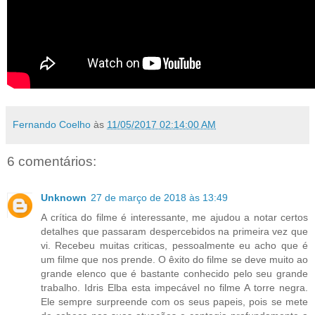
Fernando Coelho
às
11/05/2017 02:14:00 AM
6 comentários:
Unknown
27 de março de 2018 às 13:49
A crítica do filme é interessante, me ajudou a notar certos
detalhes que passaram despercebidos na primeira vez que
vi. Recebeu muitas criticas, pessoalmente eu acho que é
um filme que nos prende. O êxito do filme se deve muito ao
grande elenco que é bastante conhecido pelo seu grande
trabalho. Idris Elba esta impecável no filme A torre negra.
Ele sempre surpreende com os seus papeis, pois se mete