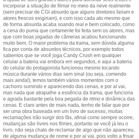
incorporar a situação de filmar no meio da neve realmente
(sem precisar de CGI absurdo que alguns diretores fariam e
atores frescos exigiriam), e com isso cada ato mesmo que
de forma absurda acaba soando real e bem colocado, como
a cena do puma que certamente foi feita sem os atores, mas
que com boas jogadas de câmeras acabou funcionando
muito bem. O maior problema da trama, sem dúvida alguma
fica por conta de absurdos técnicos, por exemplo todos
sabemos que se você joga Candy Crush em qualquer
celular a bateria vai embora em segundos, e aqui a bateria
do celular do protagonista funcionou mesmo tocando
música durante vários dias sem sinal (ou seja, comendo
mais ainda!), temos também vários momentos com o
cachorro sumindo e aparecendo das cenas, e por aí vai,
mas nada que atrapalhe a essência da trama, que funciona
e agrada bastante pela boa pegada de ritmo e dinâmica das
cenas. E claro antes de mais nada, tenho de falar que por
ser uma obra baseada em um livro de sucesso, muitas
reclamações irão surgir dos fãs, afinal como sempre ocorre,
mudanças são livres nos filmes, portanto se você já leu o
livro, não seja chato de reclamar de algo que não apareceu,
de alguma mudança de nome e por aí vai, pois volto a frisar