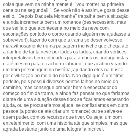
coisa que vem na minha mente é: "vou morrer na primeira
cena ou na segunda!!!". Se você não é assim, e gosta desse
estilo, "Depois Daquela Montanha" trabalha bem a situação
e ainda incrementa bem um romance (desnecessário, mas
que sei lá o que aconteceria no meio da neve com
escoriações por todo o corpo quando alguém me ajudasse a
sobreviver!), fazendo com que a trama se desenvolvesse
maravilhosamente numa paisagem incrível e que chega até
a dar frio de tanta neve por todos os lados, criando vértices
interpretativos bem colocados para ambos os protagonistas
e até mesmo para o cachorro labrador, que acabou virando
um bom personagem na história, ajudando eles na busca
por civilização no meio do nada. Não digo que é um filme
perfeito, pois possui diversos pontos falhos no meio do
caminho, mas consegue prender bem o espectador do
começo ao fim da trama, e ainda faz pensar no que faríamos
diante de uma situação desse tipo: se ficaríamos esperando
ajuda, ou se procuraríamos ajuda, se confiaríamos em outra
pessoa (a ponto de até criar um romance) ou se salve-se
quem puder, com os recursos que tiver. Ou seja, um bom
entretenimento, com uma história até que simples, mas que
agrada bastante junto de uma fotografia incrível.