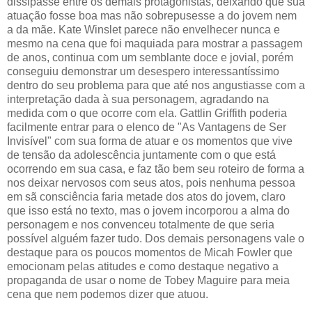
dissipasse entre os demais protagonistas, deixando que sua
atuação fosse boa mas não sobrepusesse a do jovem nem
a da mãe. Kate Winslet parece não envelhecer nunca e
mesmo na cena que foi maquiada para mostrar a passagem
de anos, continua com um semblante doce e jovial, porém
conseguiu demonstrar um desespero interessantíssimo
dentro do seu problema para que até nos angustiasse com a
interpretação dada à sua personagem, agradando na
medida com o que ocorre com ela. Gattlin Griffith poderia
facilmente entrar para o elenco de "As Vantagens de Ser
Invisível" com sua forma de atuar e os momentos que vive
de tensão da adolescência juntamente com o que está
ocorrendo em sua casa, e faz tão bem seu roteiro de forma a
nos deixar nervosos com seus atos, pois nenhuma pessoa
em sã consciência faria metade dos atos do jovem, claro
que isso está no texto, mas o jovem incorporou a alma do
personagem e nos convenceu totalmente de que seria
possível alguém fazer tudo. Dos demais personagens vale o
destaque para os poucos momentos de Micah Fowler que
emocionam pelas atitudes e como destaque negativo a
propaganda de usar o nome de Tobey Maguire para meia
cena que nem podemos dizer que atuou.