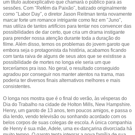
um título autoexplicativo que chamará o público para as
sessões. Com "Refém da Paixão", batizado originalmente
como "Labor Day", o diretor Jason Reitman tenta novamente
marcar forte um romance intrigante como fez em "Juno",
mas utiliza de tantos artifícios para tentar nos convencer das
possibilidades de dar certo, que cria um drama instigante
para prender nossa atenção durante toda a duração do
filme. Além disso, temos os problemas do jovem garoto que
embora seja o protagonista da história, acabamos ficando
com tanta raiva de alguns de seus atos que se existisse a
possibilidade de mortes no longa ele seria um que
torceríamos pra isso. No geral, o resultado conseguido
agradou por conseguir nos manter atentos na trama, mas
poderia ter diversos finais alternativos melhores e mais
consistentes.
O longa nos mostra que é o final do verão, às vésperas do
Dia do Trabalho na cidade de Holton Mills, New Hampshire.
Henry, um garoto de 13 anos, tem poucos amigos, e passa o
dia lendo, vendo televisão ou sonhando acordado com os
belos corpos de suas colegas de escola. A única companhia
de Henry é sua mãe, Adele, uma ex-dançarina divorciada há
muito tempo. O garoto tenta integrar a nova família de sua