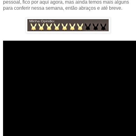
pessoal, fico por aqui agora, mas ainda temos mais alguns
para conferir nessa semana, então abraços e até breve.