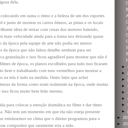
igosa dela.
O
B
, colocando em suma o ritmo e a beleza de um dos esportes
A
l e junto de mostrar os carros ótimos, as pistas e os locais
rilhante ideia de mixar com cenas dos motores batendo,
am mais velocidade ainda para a trama nos deixando quase
o da época pela equipe de arte não podia ser menos
S
s da época que não faltou detalhe nenhum para ser
B
ca granulação e isso ficou agradável para mostrar que não é
F
 filmes de época, os planos escolhidos para tudo isso ficaram
►
ito bem e trabalhando com tons vermelhos para mostrar a
►
s na tela é tudo na medida. Outro fator que achei
►
 câmeras da forma como eram realmente na época, onde muitas
►
e isso ficou muito bem feito mesmo.
►
►
da para colocar a emoção dramática no filme e dar ritmo
►
►
ria. Não tem um momento em que ela não esteja presente
►
20
ue entrássemos no clima que o diretor programou para o
►
20
esse compositor que raramente erra a mão.