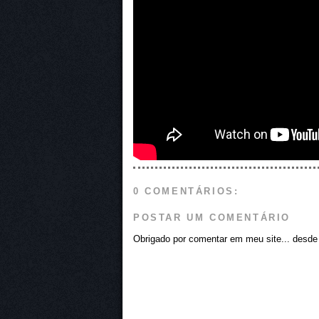
0 COMENTÁRIOS:
POSTAR UM COMENTÁRIO
Obrigado por comentar em meu site... desde j