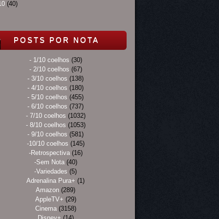
10
(40)
POSTS POR NOTA
- 1/10 coelhos
(30)
- 2/10 coelhos
(67)
- 3/10 coelhos
(138)
- 4/10 coelhos
(180)
- 5/10 coelhos
(455)
- 6/10 coelhos
(737)
- 7/10 coelhos
(1032)
- 8/10 coelhos
(1053)
- 9/10 coelhos
(581)
-10/10 coelhos
(145)
-Retrospectiva
(16)
-Sem Nota
(40)
-Variedades
(5)
Adrenalina Pura+
(1)
Amazon
(289)
AppleTV+
(29)
Cinema
(3158)
Disney+
(14)