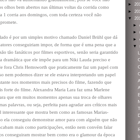
►
20
os olhos bem abertos nas últimas voltas da corrida como
►
20
a 1 corria aos domingos, com toda certeza você não
▼
20
 promete.
►
►
alado é por um simples motivo chamado Daniel Brühl que dá
►
atores conseguiriam impor, de forma que é uma pena que a
▼
o tão fanáticos por filmes esportivos, senão seria garantido
L
a dramática que ele impõe para um Niki Lauda preciso e
e fora Chris Hemsworth que praticamente faz um papel com
isso nem podemos dizer se ele estava interpretando um papel
tante nos momentos mais precisos do filme, fazendo que
A
is forte do filme. Alexandra Maria Lara faz uma Marlene
ra que em muitos momentos apenas sua troca de olhares
N
as palavras, ou seja, perfeita para agradar aos críticos mais
l interessante que mostra bem como as famosas Marias-
sso ela conseguiu demonstrar amor para com alguém que não
acabam mais como participações, então nem convém falar
dos conseguiram mostrar bem como era o glamour da época
I