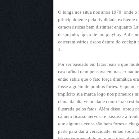
O longa nos situa nos anos 1970, onde 
principalmente pela rivalidade existente 
características bem distintas: enquanto L
despojado, típico de um playboy. A disp
correram vários riscos dentro do cockpi
1.
Por ser baseado em fatos reais e que mui
caso afinal nem pensava em nascer naquel
então sabia que o fato força dramática era
fosse alguém de punhos fortes. E quem a
implícito sua marca logo nos primeiros mi
clima da alta velocidade como faz o est
ilustrada pelos fatos. Além disso, optou
câmera ficasse nervosa e passasse à fren
que algumas cenas são bem fortes e cheg
parte para dar a veracidade, então soou b
irá ser surpreendido ou que o nível dram