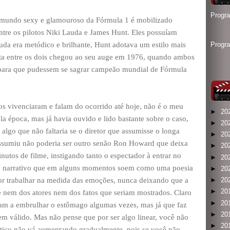
Progr
o mundo sexy e glamouroso da Fórmula 1 é mobilizado
entre os pilotos Niki Lauda e James Hunt. Eles possuíam
auda era metódico e brilhante, Hunt adotava um estilo mais
Progr
uta entre os dois chegou ao seu auge em 1976, quando ambos
t para que pudessem se sagrar campeão mundial de Fórmula
tos vivenciaram e falam do ocorrido até hoje, não é o meu
►
20
a época, mas já havia ouvido e lido bastante sobre o caso,
►
20
 algo que não faltaria se o diretor que assumisse o longa
►
20
ssumiu não poderia ser outro senão Ron Howard que deixa
►
20
nutos de filme, instigando tanto o espectador à entrar no
►
20
ilo narrativo que em alguns momentos soem como uma poesia
►
20
 por trabalhar na medida das emoções, nunca deixando que a
►
20
►
20
te nem dos atores nem dos fatos que seriam mostrados. Claro
►
20
am a embrulhar o estômago algumas vezes, mas já que faz
►
20
em válido. Mas não pense que por ser algo linear, você não
►
20
ático não vá aumentando gradualmente, pois se você não