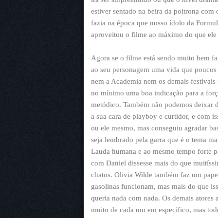
estiver sentado na beira da poltrona com 
fazia na época que nosso ídolo da Formul
aproveitou o filme ao máximo do que ele
Agora se o filme está sendo muito bem f
ao seu personagem uma vida que poucos 
nem a Academia nem os demais festivais sã
no mínimo uma boa indicação para a forç
metódico. Também não podemos deixar d
a sua cara de playboy e curtidor, e com 
ou ele mesmo, mas conseguiu agradar bas
seja lembrado pela garra que é o tema ma
Lauda humana e ao mesmo tempo forte pa
com Daniel dissesse mais do que muitíssim
chatos. Olivia Wilde também faz um pape
gasolinas funcionam, mas mais do que i
queria nada com nada. Os demais atores 
muito de cada um em específico, mas to