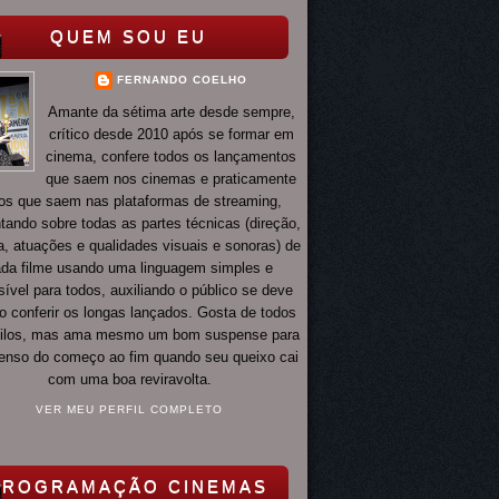
QUEM SOU EU
FERNANDO COELHO
Amante da sétima arte desde sempre,
crítico desde 2010 após se formar em
cinema, confere todos os lançamentos
que saem nos cinemas e praticamente
os que saem nas plataformas de streaming,
ando sobre todas as partes técnicas (direção,
ia, atuações e qualidades visuais e sonoras) de
da filme usando uma linguagem simples e
ível para todos, auxiliando o público se deve
o conferir os longas lançados. Gosta de todos
tilos, mas ama mesmo um bom suspense para
 tenso do começo ao fim quando seu queixo cai
com uma boa reviravolta.
VER MEU PERFIL COMPLETO
PROGRAMAÇÃO CINEMAS