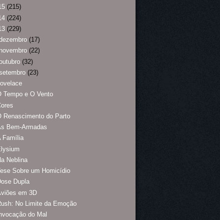
15
(215)
14
(224)
13
(229)
dezembro
(17)
novembro
(22)
outubro
(32)
setembro
(23)
ovelace
O Tempo e O Vento
Cores
O Renascimento do Parto
As Bem-Armadas
 Família
Elysium
a Neblina
Tese Sobre um Homicídio
Dose Dupla
Aviões em 3D
Rush: No Limite da Emoção
nvocação do Mal