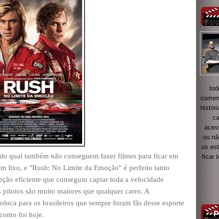
tod
coment
histór
ca
acess
ou nã
os es
do qual também não conseguem fazer filmes para ficar em
ficar
m lixo, e "Rush: No Limite da Emoção" é perfeito tanto
eção eficiente que conseguiu captar toda a velocidade
 pilotos são muito maiores que qualquer carro. A
oloca para os brasileiros que sempre foram fãs desse esporte
omo foi hoje.