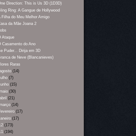
ne Direction: This is Us 3D (1D3D)
ling Ring: A Gangue de Hollywood
 Filha do Meu Melhor Amigo
Casa da Mãe Joana 2
Jobs
O Ataque
O Casamento do Ano
e Puder... Dirija em 3D
ranca de Neve (Blancanieves)
lores Raras
agosto
(14)
julho
(7)
junho
(15)
maio
(30)
abril
(21)
março
(14)
fevereiro
(17)
janeiro
(17)
12
(173)
11
(194)