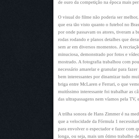
de ouro da competição na época mais per
O visual do filme não poderia ser melhor
que era tão visto quanto o futebol no Brasi
por onde passavam os atores, tiveram a b
rodas rodando e planos detalhes que der
sem ar em diversos momentos. A recriaçã
minuciosa, demonstrado por fotos e vídeo
mostrado. A fotografia trabalhou com pou
necessário amarelar e granular para fazer
bem interessantes por dinamizar tudo mu
briga entre McLaren e Ferrari, o que vemo
muitíssimo interessante foi trabalhar as
das ultrapassagens nem víamos pela TV, 
A trilha sonora de Hans Zimmer é na medi
que a velocidade da Fórmula 1 necessita
para envolver o espectador e fazer com q
longa, ou seja, mais um ótimo trabalho d