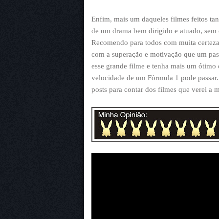
Enfim, mais um daqueles filmes feitos ta
de um drama bem dirigido e atuado, sem e
Recomendo para todos com muita certeza
com a superação e motivação que um passa
esse grande filme e tenha mais um ótim
velocidade de um Fórmula 1 pode passar.
posts para contar dos filmes que verei a 