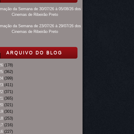
amação da Semana de 30/07/26 à 05/08/26 dos
Cinemas de Ribeirão Preto
amação da Semana de 23/07/26 à 29/07/26 dos
Cinemas de Ribeirão Preto
ARQUIVO DO BLOG
26
(178)
25
(362)
24
(399)
23
(411)
22
(371)
21
(365)
20
(321)
19
(301)
18
(253)
17
(216)
16
(227)