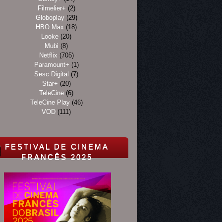
Filmelier+
(2)
Globoplay
(29)
HBO Max
(18)
Looke
(20)
Mubi
(8)
Netflix
(705)
Paramount+
(1)
Sesc Digital
(7)
Star+
(20)
TeleCine
(6)
TeleCine Play
(46)
VOD
(111)
FESTIVAL DE CINEMA
FRANCÊS 2025