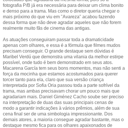
fotografia P/B já era necessária para deixar um clima bonito
e denso para a trama. Mas como o diretor queria chegar o
mais próximo do que viu em "Avareza" acabou fazendo
dessa forma que não deve agradar aqueles que não forem
realmente muito fãs de cinema das antigas.
As atuações conseguiram passar toda a dramaticidade
apenas com olhares, e essa é a fórmula que filmes mudos
precisam conseguir. O grande destaque sem dúvidas é
Maribel Verdú que demonstra uma vilania da melhor estirpe
possível, onde tudo é bem demonstrado em seus atos.
Macarena García tem seus bons momentos, mas não senti a
força da mocinha que estamos acostumados para querer
torcer tanto para ela, claro que sua versão criança
interpretada por Sofia Oria passou toda a parte sofrível da
trama, mas ambas precisavam chorar um pouco mais que
agradariam mais. Daniel Giménez Cacho soube ser preciso
na interpretação de duas das suas principais cenas de
modo a garantir indicações à vários prêmios, além de sua
cena final ser de uma simbologia impressionante. Dos
demais atores, a maioria consegue agradar bastante, mas o
destaque mesmo fica para os olhares apaixonados de