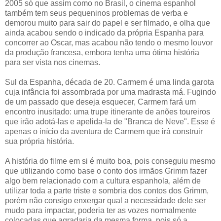
2005 só que assim como no Brasil, o cinema espanhol
também tem seus pequeninos problemas de verba e
demorou muito para sair do papel e ser filmado, e olha que
ainda acabou sendo o indicado da própria Espanha para
concorrer ao Oscar, mas acabou não tendo o mesmo louvor
da produção francesa, embora tenha uma ótima história
para ser vista nos cinemas.
Sul da Espanha, década de 20. Carmem é uma linda garota
cuja infância foi assombrada por uma madrasta má. Fugindo
de um passado que deseja esquecer, Carmem fará um
encontro inusitado: uma trupe itinerante de anões toureiros
que irão adotá-las e apelida-la de "Branca de Neve". Esse é
apenas o início da aventura de Carmem que irá construir
sua própria história.
A história do filme em si é muito boa, pois conseguiu mesmo
que utilizando como base o conto dos irmãos Grimm fazer
algo bem relacionado com a cultura espanhola, além de
utilizar toda a parte triste e sombria dos contos dos Grimm,
porém não consigo enxergar qual a necessidade dele ser
mudo para impactar, poderia ter as vozes normalmente
colocadas que agradaria da mesma forma, pois só a