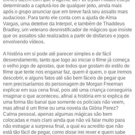
determinado a capturá-los de qualquer jeito, ainda mais
após o grupo anunciar que em breve fará seu assalto mais
audacioso. Para tanto ele conta com a ajuda de Alma
Vargas, uma detetive da Interpol, e também de Thaddeus
Bradley, um veterano desmistificador de mágicos que insiste
que os assaltos são realizados a partir de disfarces e jogos
envolvendo vídeos.
A história em si pode até parecer simples e de fácil
desvendamento, tanto que logo ao iniciar o filme já começa
o velho jogo de apostas, que todos que gostam do estilo de
filme que tente nos enganar faz, quem é quem, o que iremos
descobrir, e alguns fatos até são bem fáceis de pegar que
nem precisaríamos do personagem de Morgan Freeman
explicar em sua cena final, pois até uma criança conseguiria
imaginar o que aconteceu, afinal a história em si explica de
uma forma tão banal que somente os policiais não veem,
mas afinal é um filme ou uma novela da Glória Perez?
Calma pessoal, apenas algumas mágicas são bem
colocadas e mais claro ainda que não vá falar muito para
não estragar a surpresa final, a qual eu acredito que não
está tão fácil de pegar, como disse irei rever e quem sabe