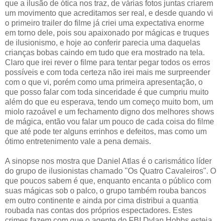
que a ilusão de ótica nos traz, de várias fotos juntas criarem
um movimento que acreditamos ser real, e desde quando vi
o primeiro trailer do filme já criei uma expectativa enorme
em torno dele, pois sou apaixonado por mágicas e truques
de ilusionismo, e hoje ao conferir parecia uma daquelas
crianças bobas caindo em tudo que era mostrado na tela.
Claro que irei rever o filme para tentar pegar todos os erros
possíveis e com toda certeza não irei mais me surpreender
com o que vi, porém como uma primeira apresentação, o
que posso falar com toda sinceridade é que cumpriu muito
além do que eu esperava, tendo um começo muito bom, um
miolo razoável e um fechamento digno dos melhores shows
de mágica, então vou falar um pouco de cada coisa do filme
que até pode ter alguns errinhos e defeitos, mas como um
ótimo entretenimento vale a pena demais.
A sinopse nos mostra que Daniel Atlas é o carismático líder
do grupo de ilusionistas chamado "Os Quatro Cavaleiros". O
que poucos sabem é que, enquanto encanta o público com
suas mágicas sob o palco, o grupo também rouba bancos
em outro continente e ainda por cima distribui a quantia
roubada nas contas dos próprios espectadores. Estes
crimes fazem com que o agente do FBI Dylan Hobbs esteja