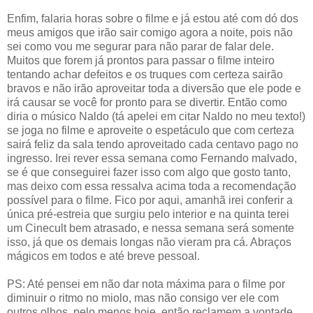
Enfim, falaria horas sobre o filme e já estou até com dó dos
meus amigos que irão sair comigo agora a noite, pois não
sei como vou me segurar para não parar de falar dele.
Muitos que forem já prontos para passar o filme inteiro
tentando achar defeitos e os truques com certeza sairão
bravos e não irão aproveitar toda a diversão que ele pode e
irá causar se você for pronto para se divertir. Então como
diria o músico Naldo (tá apelei em citar Naldo no meu texto!)
se joga no filme e aproveite o espetáculo que com certeza
sairá feliz da sala tendo aproveitado cada centavo pago no
ingresso. Irei rever essa semana como Fernando malvado,
se é que conseguirei fazer isso com algo que gosto tanto,
mas deixo com essa ressalva acima toda a recomendação
possível para o filme. Fico por aqui, amanhã irei conferir a
única pré-estreia que surgiu pelo interior e na quinta terei
um Cinecult bem atrasado, e nessa semana será somente
isso, já que os demais longas não vieram pra cá. Abraços
mágicos em todos e até breve pessoal.
PS: Até pensei em não dar nota máxima para o filme por
diminuir o ritmo no miolo, mas não consigo ver ele com
outros olhos, pelo menos hoje, então reclamem a vontade,