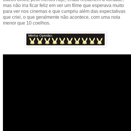
mas não iria ficar feliz em ver um filme que esperava muito
para ver nos cinemas e que cumpriu além das expectativas
que criei, o que geralmente não acontece, com uma nota
menor que 10 coelhos.