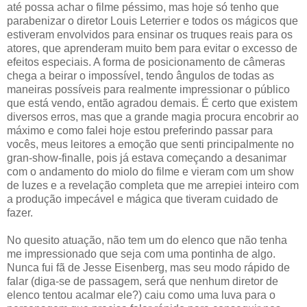
até possa achar o filme péssimo, mas hoje só tenho que
parabenizar o diretor Louis Leterrier e todos os mágicos que
estiveram envolvidos para ensinar os truques reais para os
atores, que aprenderam muito bem para evitar o excesso de
efeitos especiais. A forma de posicionamento de câmeras
chega a beirar o impossível, tendo ângulos de todas as
maneiras possíveis para realmente impressionar o público
que está vendo, então agradou demais. É certo que existem
diversos erros, mas que a grande magia procura encobrir ao
máximo e como falei hoje estou preferindo passar para
vocês, meus leitores a emoção que senti principalmente no
gran-show-finalle, pois já estava começando a desanimar
com o andamento do miolo do filme e vieram com um show
de luzes e a revelação completa que me arrepiei inteiro com
a produção impecável e mágica que tiveram cuidado de
fazer.
No quesito atuação, não tem um do elenco que não tenha
me impressionado que seja com uma pontinha de algo.
Nunca fui fã de Jesse Eisenberg, mas seu modo rápido de
falar (diga-se de passagem, será que nenhum diretor de
elenco tentou acalmar ele?) caiu como uma luva para o