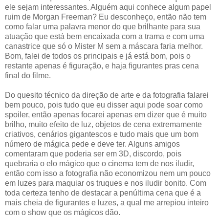
ele sejam interessantes. Alguém aqui conhece algum papel
ruim de Morgan Freeman? Eu desconheço, então não tem
como falar uma palavra menor do que brilhante para sua
atuação que está bem encaixada com a trama e com uma
canastrice que só o Mister M sem a máscara faria melhor.
Bom, falei de todos os principais e já está bom, pois o
restante apenas é figuração, e haja figurantes pras cena
final do filme.
Do quesito técnico da direção de arte e da fotografia falarei
bem pouco, pois tudo que eu disser aqui pode soar como
spoiler, então apenas focarei apenas em dizer que é muito
brilho, muito efeito de luz, objetos de cena extremamente
criativos, cenários gigantescos e tudo mais que um bom
número de mágica pede e deve ter. Alguns amigos
comentaram que poderia ser em 3D, discordo, pois
quebraria o elo mágico que o cinema tem de nos iludir,
então com isso a fotografia não economizou nem um pouco
em luzes para maquiar os truques e nos iludir bonito. Com
toda certeza tenho de destacar a penúltima cena que é a
mais cheia de figurantes e luzes, a qual me arrepiou inteiro
com o show que os mágicos dão.