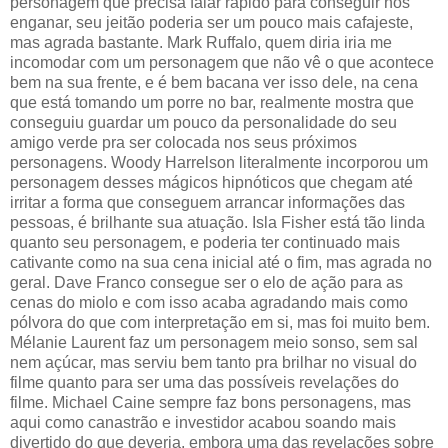
personagem que precisa falar rápido para conseguir nos
enganar, seu jeitão poderia ser um pouco mais cafajeste,
mas agrada bastante. Mark Ruffalo, quem diria iria me
incomodar com um personagem que não vê o que acontece
bem na sua frente, e é bem bacana ver isso dele, na cena
que está tomando um porre no bar, realmente mostra que
conseguiu guardar um pouco da personalidade do seu
amigo verde pra ser colocada nos seus próximos
personagens. Woody Harrelson literalmente incorporou um
personagem desses mágicos hipnóticos que chegam até
irritar a forma que conseguem arrancar informações das
pessoas, é brilhante sua atuação. Isla Fisher está tão linda
quanto seu personagem, e poderia ter continuado mais
cativante como na sua cena inicial até o fim, mas agrada no
geral. Dave Franco consegue ser o elo de ação para as
cenas do miolo e com isso acaba agradando mais como
pólvora do que com interpretação em si, mas foi muito bem.
Mélanie Laurent faz um personagem meio sonso, sem sal
nem açúcar, mas serviu bem tanto pra brilhar no visual do
filme quanto para ser uma das possíveis revelações do
filme. Michael Caine sempre faz bons personagens, mas
aqui como canastrão e investidor acabou soando mais
divertido do que deveria, embora uma das revelações sobre