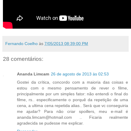
Fernando Coelho
às
7/05/2013 08:39:00 PM
28 comentários:
Ananda Limcam
26 de agosto de 2013 às 02:53
Gostei da crítica, concordo com a maioria das coisas e
estou com o mesmo pensamento de rever o filme,
principalmente por um simples fator: não entendi o final do
filme, rs.. especificamente o porquê da repetição de uma
cena, a ultima cena repetida alias.. Será que vc conseguiria
me ajudar? Para não criar spoillers, meu e-mail é
ananda.limcam@hotmail.com .. Ficaria realmente
agradecida se pudesse me explicar.