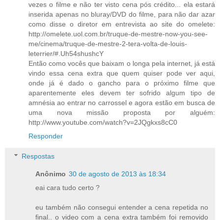
vezes o filme e não ter visto cena pós crédito... ela estará
inserida apenas no bluray/DVD do filme, para não dar azar
como disse o diretor em entrevista ao site do omelete:
http://omelete.uol.com.br/truque-de-mestre-now-you-see-
me/cinema/truque-de-mestre-2-tera-volta-de-louis-
leterrier/#.Uh54shushcY
Então como vocês que baixam o longa pela internet, já está
vindo essa cena extra que quem quiser pode ver aqui,
onde já é dado o gancho para o próximo filme que
aparentemente eles devem ter sofrido algum tipo de
amnésia ao entrar no carrossel e agora estão em busca de
uma nova missão proposta por alguém:
http://www.youtube.com/watch?v=2JQgkxs8cC0
Responder
Respostas
Anônimo
30 de agosto de 2013 às 18:34
eai cara tudo certo ?
eu também não consegui entender a cena repetida no
final.. o video com a cena extra também foi removido