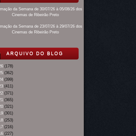
amação da Semana de 30/07/26 à 05/08/26 dos
Cinemas de Ribeirão Preto
amação da Semana de 23/07/26 à 29/07/26 dos
Cinemas de Ribeirão Preto
ARQUIVO DO BLOG
26
(178)
25
(362)
24
(399)
23
(411)
22
(371)
21
(365)
20
(321)
19
(301)
18
(253)
17
(216)
16
(227)