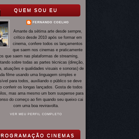
QUEM SOU EU
FERNANDO COELHO
Amante da sétima arte desde sempre,
crítico desde 2010 após se formar em
cinema, confere todos os lançamentos
que saem nos cinemas e praticamente
os que saem nas plataformas de streaming,
ando sobre todas as partes técnicas (direção,
ia, atuações e qualidades visuais e sonoras) de
da filme usando uma linguagem simples e
ível para todos, auxiliando o público se deve
o conferir os longas lançados. Gosta de todos
tilos, mas ama mesmo um bom suspense para
 tenso do começo ao fim quando seu queixo cai
com uma boa reviravolta.
VER MEU PERFIL COMPLETO
PROGRAMAÇÃO CINEMAS