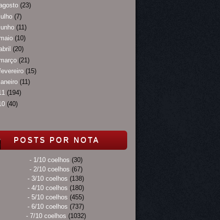
agosto
(23)
julho
(7)
junho
(11)
maio
(10)
abril
(20)
março
(21)
fevereiro
(15)
janeiro
(11)
11
(194)
10
(40)
POSTS POR NOTA
- 1/10 coelhos
(30)
- 2/10 coelhos
(67)
- 3/10 coelhos
(138)
- 4/10 coelhos
(180)
- 5/10 coelhos
(455)
- 6/10 coelhos
(737)
- 7/10 coelhos
(1032)