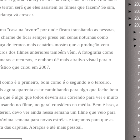
►
20
terror, será que eles assistem os filmes que fazem? Se sim,
►
20
riança vá crescer.
►
20
▼
20
uma "casa na árvore" por onde ficam transitando as pessoas,
►
 o charme de ficar sempre preso em cenas noturnas como
►
nça de termos mais cenários mostra que a produção vem
▼
ros dos filmes anteriores também vêm. A fotografia como
G
eras e recursos, e embora dê mais atrativo visual para o
0
rístico que criou em 2007.
C
A
al como é o primeiro, bom como é o segundo e o terceiro,
is agora aparenta estar caminhando para algo que feche bem
A
 que é algo que todos devem sair correndo para ver e muito
A
ensando no filme, no geral considero na média. Bem é isso, a
A
nterior, devo ver ainda nessa semana um filme que veio para
róxima semana para novas estréias e torçamos para que as
B
a das capitais. Abraços e até mais pessoal.
►