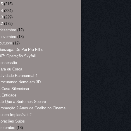
15
(215)
14
(224)
13
(229)
12
(173)
dezembro
(12)
novembro
(13)
outubro
(12)
onzaga: De Pai Pra Filho
07: Operação Skyfall
Possessão
ara ou Coroa
tividade Paranormal 4
Procurando Nemo em 3D
 Casa Silenciosa
 Entidade
té Que a Sorte nos Separe
Promoção 2 Anos de Coelho no Cinema
usca Implacável 2
Corações Sujos
setembro
(18)