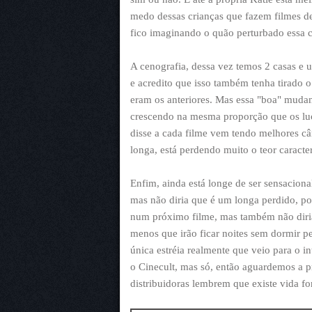
medo dessas crianças que fazem filmes de 
fico imaginando o quão perturbado essa c
A cenografia, dessa vez temos 2 casas e 
e acredito que isso também tenha tirado
eram os anteriores. Mas essa "boa" muda
crescendo na mesma proporção que os luc
disse a cada filme vem tendo melhores câm
longa, está perdendo muito o teor caracte
Enfim, ainda está longe de ser sensacion
mas não diria que é um longa perdido, po
num próximo filme, mas também não diria
menos que irão ficar noites sem dormir p
única estréia realmente que veio para o i
o Cinecult, mas só, então aguardemos a p
distribuidoras lembrem que existe vida for