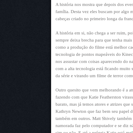
A história nos mostra que depois dos eve
família. Desta vez eles buscam por algo 
cabeças criado no primeiro longa da fran
A história em si, não chega a ser ruim, po
sempre deixa brecha para que tenha mais 
como a produção do filme está melhor ca
tecnologia de pontos mapeáveis do Kinect,
nos assustar com coisas aparecendo do n
com a alta tecnologia está ficando muito s
da série e virando um filme de terror co
Outro quesito que vem melhorando é a at
fazendo com que Katie Featherston virass
barato, mas já temos atores e atrizes qu
Kathryn Newton que faz bem seu papel d
também em outros. Matt Shively também 
namorada faz pelo computador e se diz não
sim ou não. E até a própria Katie está me