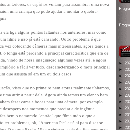
ntos anteriores, os espíritos voltam para assombrar uma nova
Progr
maior, uma criança que pode ajudar a montar o quebra-
quia.
Progr
is ela liga alguns pontos faltantes nos anteriores, mas como
um filme e isso já está cansando. Outro problema é que
da vez colocando câmeras mais interessantes, agora temos a
 o longa está perdendo a principal característica que era de
ada, vindo de nossa imaginação algumas vezes até, e agora
►
20
implório e fácil ver tudo, descaracterizando o mote principal
►
20
mum que assusta só em um ou dois casos.
►
20
►
20
uação, visto que no primeiro nem atores realmente tínhamos,
►
20
e uma atriz a partir dele. Agora ainda temos um elenco bem
►
20
e sabem fazer caras e bocas para uma câmera, por exemplo
►
20
►
20
e desespero nos momentos que precisa e de ingênua
►
20
faz bem o namorado "entrão" que filma tudo o que a
►
20
 ter problemas, ok, "American Pie" está aí para dizer se
►
20
lhor. O garoto Brady Allen é sinistro, cada dia fico com mais