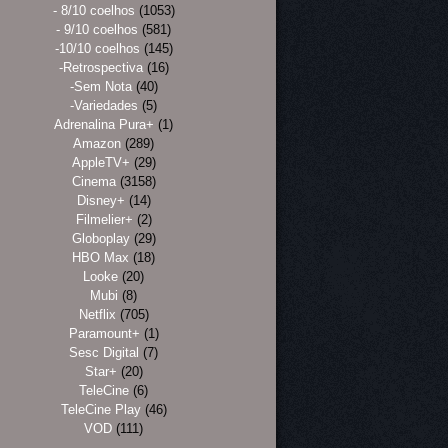
- 8/10 coelhos
(1053)
- 9/10 coelhos
(581)
-10/10 coelhos
(145)
-Retrospectiva
(16)
-Sem Nota
(40)
-Variedades
(5)
Adrenalina Pura+
(1)
Amazon
(289)
AppleTV+
(29)
Cinema
(3158)
Disney+
(14)
Filmelier+
(2)
Globoplay
(29)
HBO Max
(18)
Looke
(20)
Mubi
(8)
Netflix
(705)
Paramount+
(1)
Sesc Digital
(7)
Star+
(20)
TeleCine
(6)
TeleCine Play
(46)
VOD
(111)