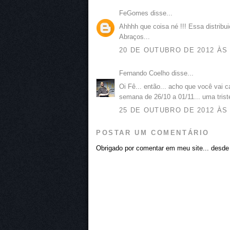
FeGomes disse...
Ahhhh que coisa né !!! Essa distribu
Abraços...
20 DE OUTUBRO DE 2012 ÀS 
Fernando Coelho disse...
Oi Fê... então... acho que você vai
semana de 26/10 a 01/11... uma tris
25 DE OUTUBRO DE 2012 ÀS 
POSTAR UM COMENTÁRIO
Obrigado por comentar em meu site... desde j