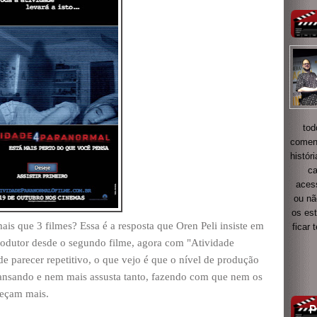
tod
coment
histór
ca
acess
ou nã
os es
is que 3 filmes? Essa é a resposta que Oren Peli insiste em
ficar
odutor desde o segundo filme, agora com "Atividade
e parecer repetitivo, o que vejo é que o nível de produção
cansando e nem mais assusta tanto, fazendo com que nem os
reçam mais.