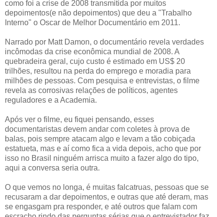
como foi a crise de 2008 transmitida por muitos
depoimentos(e não depoimentos) que deu a "Trabalho
Interno" o Oscar de Melhor Documentário em 2011.
Narrado por Matt Damon, o documentário revela verdades
incômodas da crise econômica mundial de 2008. A
quebradeira geral, cujo custo é estimado em US$ 20
trilhões, resultou na perda do emprego e moradia para
milhões de pessoas. Com pesquisa e entrevistas, o filme
revela as corrosivas relações de políticos, agentes
reguladores e a Academia.
Após ver o filme, eu fiquei pensando, esses
documentaristas devem andar com coletes à prova de
balas, pois sempre atacam algo e levam a tão cobiçada
estatueta, mas e aí como fica a vida depois, acho que por
isso no Brasil ninguém arrisca muito a fazer algo do tipo,
aqui a conversa seria outra.
O que vemos no longa, é muitas falcatruas, pessoas que se
recusaram a dar depoimentos, e outras que até deram, mas
se engasgam pra responder, e até outros que falam com
escracho rindo das perguntas sérias que o entrevistador faz.