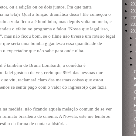
►
20
tor, ou a edição ou os dois juntos. Pra que tanta
►
20
na na tela)? Qual a função dramática disso? Ele começou o
►
20
ando a vida ficou até bonitinho, mas depois volta no meio, e
►
20
endeu o efeito no programa e falou "Nossa que legal isso,
▼
20
", mas não ficou bom, se o filme não tivesse um roteiro legal
►
rer que seria uma bomba gigantesca essa quantidade de
►
ta o expectador que não sabe para onde olha.
►
►
▼
nal é também de Bruna Lombardi, a comédia é
omo falei gostoso de ver, creio que 99% das pessoas que
R
 o que viu, reclamará claro das mesmas coisas que estou
 menos se sentir pago com o valor do ingresso(o que fazia
P
P
a na medida, não ficando aquela melação comum de se ver
T
 formato brasileiro de cinema: A Novela, este me lembrou
O
stilo da forma de contar a história.
L