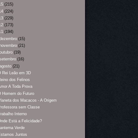
15
(215)
14
(224)
13
(229)
12
(173)
11
(194)
dezembro
(15)
novembro
(21)
outubro
(19)
setembro
(16)
agosto
(21)
O Rei Leão em 3D
eino dos Felinos
Amor A Toda Prova
O Homem do Futuro
laneta dos Macacos - A Origem
rofessora sem Classe
rabalho Interno
nde Está a Felicidade?
anterna Verde
Estamos Juntos