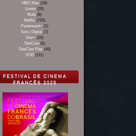
HBO Max
(18)
Looke
(20)
Mubi
(8)
Netflix
(705)
Paramount+
(1)
Sesc Digital
(7)
Star+
(20)
TeleCine
(6)
TeleCine Play
(46)
VOD
(111)
FESTIVAL DE CINEMA
FRANCÊS 2025