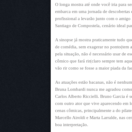
O longa mostra até onde você iria para se
embarca em uma jornada de descobertas q
profissional a levarão junto com o amigo
Santiago de Compostela, cenário ideal par
A sinopse já mostra praticamente tudo qu
de comédia, sem exagerar no ponto(tem al
pela situação, não é necessário usar de esc
cômico que fará rir(claro sempre tem aqu
vão rir como se fosse a maior piada da fac
As atuações estão bacanas, não é nenhuma 
Bruna Lombardi nunca me agradou como a
Carlos Alberto Riccielli. Bruno Garcia é
com outro ator que vive aparecendo em l
cenas cômicas, principalmente a do pilat
Marcello Airoldi e Marta Larralde, nas ce
boa interpretação.