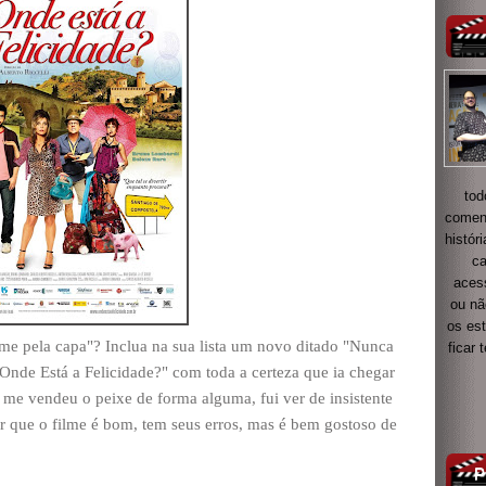
tod
coment
histór
ca
acess
ou nã
os es
me pela capa"? Inclua na sua lista um novo ditado "Nunca
ficar
r "Onde Está a Felicidade?" com toda a certeza que ia chegar
ão me vendeu o peixe de forma alguma, fui ver de insistente
ar que o filme é bom, tem seus erros, mas é bem gostoso de