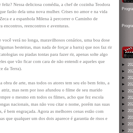
r feliz? Nessa deliciosa comédia, a chef de cozinha Teodora
Progr
ue farão dela uma nova mulher. Crises no amor e na vida
 Zeca e a espanhola Milena à percorrer o Caminho de
a encontros, reencontros e aventuras.
Progr
e você verá no longa, maravilhosos cenários, uma boa dose
gumas besteiras, mas nada de forçar a barra) que nos faz rir
atologias ou piadas tontas para fazer rir, apenas solte algo
eles que vão ficar com cara de não entendi e aqueles que
►
20
e da Terra).
►
20
►
20
obra de arte, mas todos os atores tem seu elo bem feito, a
►
20
triz, mas nem por isso afundou o filme de seu marido
►
20
 sempre o mesmo em todos os filmes, acho que fez escola
►
20
ongas nacionais, mas não vou citar o nome, porém nas suas
►
20
►
20
es, é bem engraçada. Agora as melhores cenas estão com
►
20
nas que qualquer um dos dois aparece é garantia de risos e
►
20
►
20