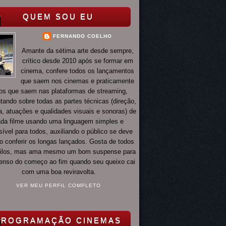
QUEM SOU EU
FERNANDO COELHO
Amante da sétima arte desde sempre,
crítico desde 2010 após se formar em
cinema, confere todos os lançamentos
que saem nos cinemas e praticamente
os que saem nas plataformas de streaming,
ando sobre todas as partes técnicas (direção,
ia, atuações e qualidades visuais e sonoras) de
da filme usando uma linguagem simples e
ível para todos, auxiliando o público se deve
o conferir os longas lançados. Gosta de todos
tilos, mas ama mesmo um bom suspense para
 tenso do começo ao fim quando seu queixo cai
com uma boa reviravolta.
VER MEU PERFIL COMPLETO
PROGRAMAÇÃO CINEMAS