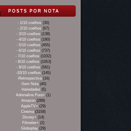
POSTS POR NOTA
- 1/10 coelhos
(30)
- 2/10 coelhos
(67)
- 3/10 coelhos
(138)
- 4/10 coelhos
(180)
- 5/10 coelhos
(455)
- 6/10 coelhos
(737)
- 7/10 coelhos
(1032)
- 8/10 coelhos
(1053)
- 9/10 coelhos
(581)
-10/10 coelhos
(145)
-Retrospectiva
(16)
-Sem Nota
(40)
-Variedades
(5)
Adrenalina Pura+
(1)
Amazon
(289)
AppleTV+
(29)
Cinema
(3158)
Disney+
(14)
Filmelier+
(2)
Globoplay
(29)