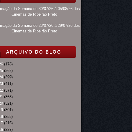
amação da Semana de 30/07/26 à 05/08/26 dos
Cinemas de Ribeirão Preto
amação da Semana de 23/07/26 à 29/07/26 dos
Cinemas de Ribeirão Preto
ARQUIVO DO BLOG
26
(178)
25
(362)
24
(399)
23
(411)
22
(371)
21
(365)
20
(321)
19
(301)
18
(253)
17
(216)
16
(227)