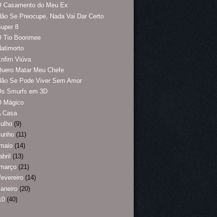
O Casamento do Meu Ex
ão Se Preocupe, Nada Vai Dar Certo
uper 8
O Tio Boonmee
atimorto
nfim Viúva
Quero Matar Meu Chefe
Não Se Pode Viver Sem Amor
Os Smurfs em 3D
O Mágico
A Casa
julho
(9)
junho
(11)
maio
(14)
abril
(13)
março
(21)
fevereiro
(14)
janeiro
(20)
10
(40)