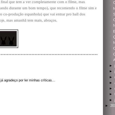
 a final que tem a ver completamente com o filme, mas
antando durante um bom tempo), que recomendo o filme sim e
N
ro co-produção espanhola) que vai entrar pro hall dos
S
oje, mas amanhã tem mais, abraços.
N
E
►
►
►
á agradeço por ler minhas críticas...
►
►
►
►
►
20