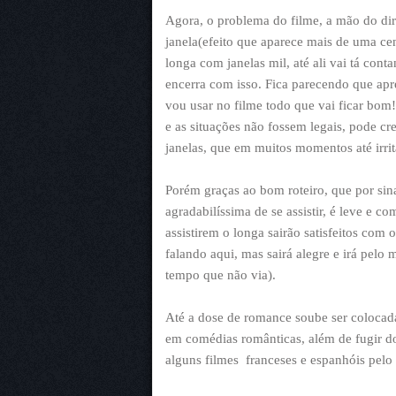
Agora, o problema do filme, a mão do dire
janela(efeito que aparece mais de uma ce
longa com janelas mil, até ali vai tá cont
encerra com isso. Fica parecendo que apr
vou usar no filme todo que vai ficar bom!
e as situações não fossem legais, pode c
janelas, que em muitos momentos até irri
Porém graças ao bom roteiro, que por si
agradabilíssima de se assistir, é leve e c
assistirem o longa sairão satisfeitos com
falando aqui, mas sairá alegre e irá pelo
tempo que não via).
Até a dose de romance soube ser colocad
em comédias românticas, além de fugir do
alguns filmes franceses e espanhóis pelo e