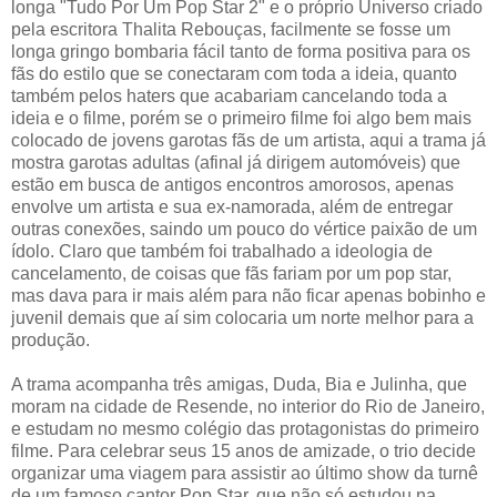
longa "Tudo Por Um Pop Star 2" e o próprio Universo criado
pela escritora Thalita Rebouças, facilmente se fosse um
longa gringo bombaria fácil tanto de forma positiva para os
fãs do estilo que se conectaram com toda a ideia, quanto
também pelos haters que acabariam cancelando toda a
ideia e o filme, porém se o primeiro filme foi algo bem mais
colocado de jovens garotas fãs de um artista, aqui a trama já
mostra garotas adultas (afinal já dirigem automóveis) que
estão em busca de antigos encontros amorosos, apenas
envolve um artista e sua ex-namorada, além de entregar
outras conexões, saindo um pouco do vértice paixão de um
ídolo. Claro que também foi trabalhado a ideologia de
cancelamento, de coisas que fãs fariam por um pop star,
mas dava para ir mais além para não ficar apenas bobinho e
juvenil demais que aí sim colocaria um norte melhor para a
produção.
A trama acompanha três amigas, Duda, Bia e Julinha, que
moram na cidade de Resende, no interior do Rio de Janeiro,
e estudam no mesmo colégio das protagonistas do primeiro
filme. Para celebrar seus 15 anos de amizade, o trio decide
organizar uma viagem para assistir ao último show da turnê
de um famoso cantor Pop Star, que não só estudou na