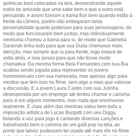
químicas bem colocadas na tela, demonstrando aquele
estilo de amizade que uma sabe bem o que a outra está
pensando, e assim fizeram a trama fluir bem quando estão à
frente da câmera, porém não entregaram tanta
personalidade quanto poderiam para suas personagens, de
modo que funcionaram bem juntas, mas individualmente
nenhuma chamou a trama para si, de modo que Gabriella
Saraivah tinha tudo para que sua Duda chamasse mais
atenção, mas sempre que ia para frente, logo estava de
volta atrás, e isso pesou para que não fosse muito
chamativa. Da mesma forma Bela Fernandes com sua Bia
acabou sendo jogada para representar os jovens
homossexuais com sua namorada, mas apenas algo para
mostrar que tem isso no filme, sem algo a mais que valesse
a discussão. E a jovem Laura Castro com sua Julinha
desesperada por um emprego até tentou chamar o carisma
para si em alguns momentos, mas nada que envolvesse
realmente. E claro além das meninas valeu bem toda a
imposição artística de Lucas Burgatti com seu Diggy,
botando a voz para jogo e cantando diversas canções e
trabalhando bem o carisma de um galã pop na tela, ao
ponto que talvez pudessem ter usado até mais ele no filme