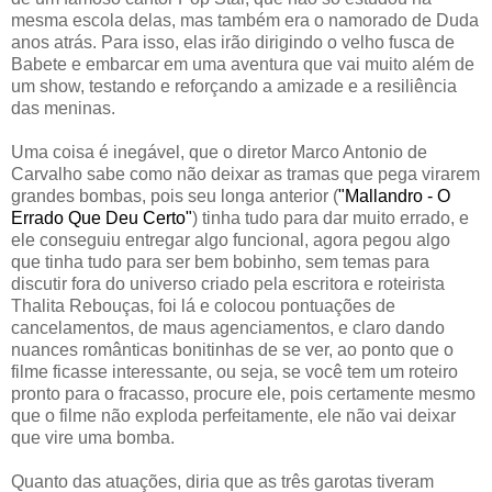
mesma escola delas, mas também era o namorado de Duda
anos atrás. Para isso, elas irão dirigindo o velho fusca de
Babete e embarcar em uma aventura que vai muito além de
um show, testando e reforçando a amizade e a resiliência
das meninas.
Uma coisa é inegável, que o diretor Marco Antonio de
Carvalho sabe como não deixar as tramas que pega virarem
grandes bombas, pois seu longa anterior (
"Mallandro - O
Errado Que Deu Certo"
) tinha tudo para dar muito errado, e
ele conseguiu entregar algo funcional, agora pegou algo
que tinha tudo para ser bem bobinho, sem temas para
discutir fora do universo criado pela escritora e roteirista
Thalita Rebouças, foi lá e colocou pontuações de
cancelamentos, de maus agenciamentos, e claro dando
nuances românticas bonitinhas de se ver, ao ponto que o
filme ficasse interessante, ou seja, se você tem um roteiro
pronto para o fracasso, procure ele, pois certamente mesmo
que o filme não exploda perfeitamente, ele não vai deixar
que vire uma bomba.
Quanto das atuações, diria que as três garotas tiveram