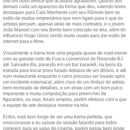
sob um outro vértice que acabaria agradando. Quanto aos
demais cada um apareceu da forma que deu, valendo leves
destaques para Caio Manhente com seu Rômulo bem ao
estilo de muitos empresários que nem ligam para o que os
artistas pensam, apenas atrás de mais contratos, e o jovem
João Manoel com seu Bento bem colocado na tela, além do
influencer Hugo Gloss sendo muito usado para dar estilo de
internet para o filme.
Visualmente a trama teve uma pegada quase de road-movie
com as garotas indo de Fusca conversível de Resende-RJ
até Salvador-Ba, parando em um bar karaokê, na beira da
estrada para trocar pneu furado debaixo de um dilúvio, e até
num restaurante enquanto o carro precisou ser lavado após
um incidente estomacal, além claro de um ônibus de artista
bem recheado de detalhes, e um show com um bom palco
imponente e muita computação para preencher de
figurantes, ou seja, foram simples, porém efetivos com o que
a equipe de arte desejava mostrar na tela.
Enfim, está bem longe de ser uma trama perfeita, que
emocionasse e eu saísse da sessão falando para todos
correrem para as salas do cinema, porém passa bem longe