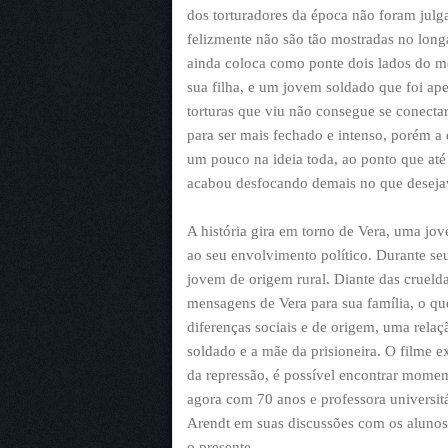
dos torturadores da época não foram julga
felizmente não são tão mostradas no longa
ainda coloca como ponte dois lados do 
sua filha, e um jovem soldado que foi ape
torturas que viu não consegue se conecta
para ser mais fechado e intenso, porém a 
um pouco na ideia toda, ao ponto que até 
acabou desfocando demais no que desejava
A história gira em torno de Vera, uma jo
ao seu envolvimento político. Durante s
jovem de origem rural. Diante das cruelda
mensagens de Vera para sua família, o q
diferenças sociais e de origem, uma rela
soldado e a mãe da prisioneira. O filme 
da repressão, é possível encontrar momen
agora com 70 anos e professora universitár
Arendt em suas discussões com os alunos
o presente.