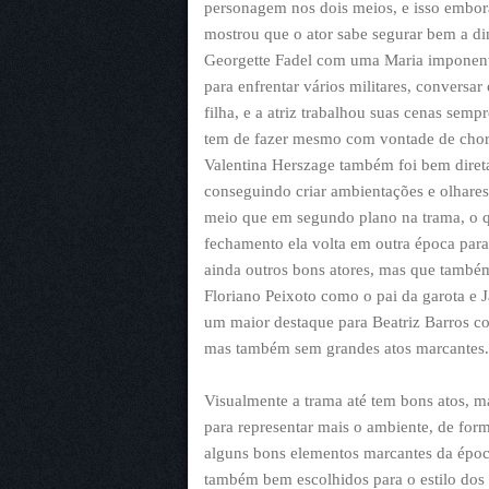
personagem nos dois meios, e isso embo
mostrou que o ator sabe segurar bem a d
Georgette Fadel com uma Maria imponente,
para enfrentar vários militares, conversar
filha, e a atriz trabalhou suas cenas sem
tem de fazer mesmo com vontade de chora
Valentina Herszage também foi bem direta
conseguindo criar ambientações e olhares
meio que em segundo plano na trama, o qu
fechamento ela volta em outra época par
ainda outros bons atores, mas que també
Floriano Peixoto como o pai da garota e 
um maior destaque para Beatriz Barros 
mas também sem grandes atos marcantes.
Visualmente a trama até tem bons atos, m
para representar mais o ambiente, de fo
alguns bons elementos marcantes da época
também bem escolhidos para o estilo dos