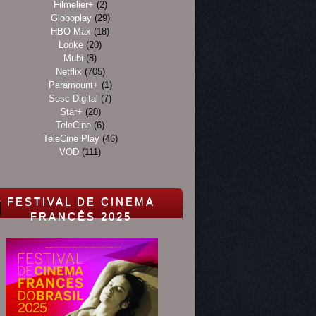
Filmelier+
(2)
Globoplay
(29)
HBO Max
(18)
Looke
(20)
Mubi
(8)
Netflix
(705)
Paramount+
(1)
Sesc Digital
(7)
Star+
(20)
TeleCine
(6)
TeleCine Play
(46)
VOD
(111)
FESTIVAL DE CINEMA
FRANCÊS 2025