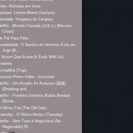
lien: Romulus em Imax
ackpot: Loteria Mortal (Jackpot)
Revoada: Vingança do Cangaço
etflix - Missão Cruzada (크로스) (Mission:
Cross)
e Pai Para Filho
orderlands: O Destino do Universo Está em
Jogo (B...
 Assim Que Acaba (It Ends With Us)
aideira
rmadilha (Trap)
mazon Prime Video - Invisíveis
etflix - Um Assalto Às Avessas (還錢)
(Breaking and...
etflix - Fronteira Sombria (Kabut Berduri)
(Borde...
 Último Pub (The Old Oak)
uesday - O Último Abraço (Tuesday)
etflix - Nem Tudo é Negociável (No
Negociable) (N...