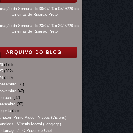
amação da Semana de 30/07/26 à 05/08/26 dos
Cinemas de Ribeirão Preto
amação da Semana de 23/07/26 à 29/07/26 dos
Cinemas de Ribeirão Preto
ARQUIVO DO BLOG
26
(178)
25
(362)
24
(399)
dezembro
(31)
novembro
(47)
outubro
(32)
setembro
(37)
agosto
(35)
mazon Prime Video - Visões (Visions)
onglegs - Vínculo Mortal (Longlegs)
stômago 2 - O Poderoso Chef