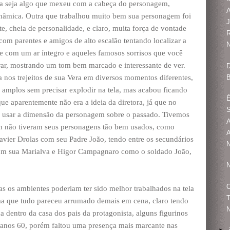
ra seja algo que mexeu com a cabeça do personagem,
A
inâmica. Outra que trabalhou muito bem sua personagem foi
J
 cheia de personalidade, e claro, muita força de vontade
 com parentes e amigos de alto escalão tentando localizar a
N
pre com um ar íntegro e aqueles famosos sorrisos que você
r, mostrando um tom bem marcado e interessante de ver.
D
B
 nos trejeitos de sua Vera em diversos momentos diferentes,
 amplos sem precisar explodir na tela, mas acabou ficando
É
e aparentemente não era a ideia da diretora, já que no
S
a usar a dimensão da personagem sobre o passado. Tivemos
A
m não tiveram seus personagens tão bem usados, como
A
Javier Drolas com seu Padre João, tendo entre os secundários
N
com sua Marialva e Higor Campagnaro como o soldado João,
N
O
as os ambientes poderiam ter sido melhor trabalhados na tela
T
rma que tudo pareceu arrumado demais em cena, claro tendo
N
 dentro da casa dos pais da protagonista, alguns figurinos
 anos 60, porém faltou uma presença mais marcante nas