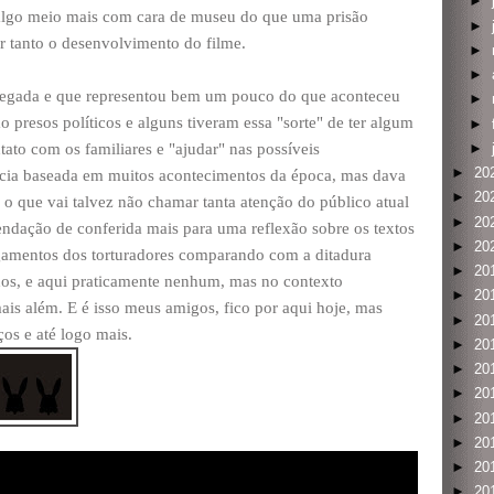
►
r algo meio mais com cara de museu do que uma prisão
►
r tanto o desenvolvimento do filme.
►
►
 pegada e que representou bem um pouco do que aconteceu
►
presos políticos e alguns tiveram essa "sorte" de ter algum
►
►
ato com os familiares e "ajudar" nas possíveis
►
20
ícia baseada em muitos acontecimentos da época, mas dava
►
20
, o que vai talvez não chamar tanta atenção do público atual
►
20
ndação de conferida mais para uma reflexão sobre os textos
►
20
lgamentos dos torturadores comparando com a ditadura
►
20
dos, e aqui praticamente nenhum, mas no contexto
►
20
ais além. E é isso meus amigos, fico por aqui hoje, mas
►
20
os e até logo mais.
►
20
►
20
►
20
►
20
►
20
►
20
►
20