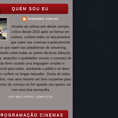
QUEM SOU EU
FERNANDO COELHO
Amante da sétima arte desde sempre,
crítico desde 2010 após se formar em
cinema, confere todos os lançamentos
que saem nos cinemas e praticamente
os que saem nas plataformas de streaming,
ando sobre todas as partes técnicas (direção,
ia, atuações e qualidades visuais e sonoras) de
da filme usando uma linguagem simples e
ível para todos, auxiliando o público se deve
o conferir os longas lançados. Gosta de todos
tilos, mas ama mesmo um bom suspense para
 tenso do começo ao fim quando seu queixo cai
com uma boa reviravolta.
VER MEU PERFIL COMPLETO
PROGRAMAÇÃO CINEMAS