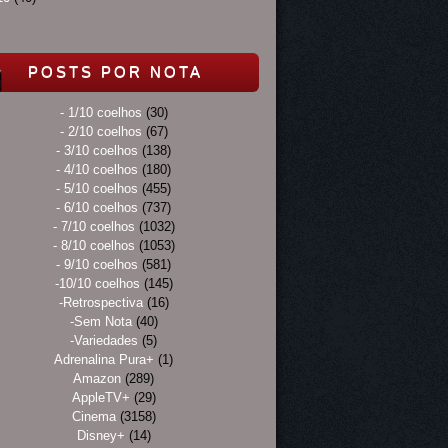
POSTS POR NOTA
- 1/10 coelhos
(30)
- 2/10 coelhos
(67)
- 3/10 coelhos
(138)
- 4/10 coelhos
(180)
- 5/10 coelhos
(455)
- 6/10 coelhos
(737)
- 7/10 coelhos
(1032)
- 8/10 coelhos
(1053)
- 9/10 coelhos
(581)
-10/10 coelhos
(145)
-Retrospectiva
(16)
-Sem Nota
(40)
-Variedades
(5)
Adrenalina Pura+
(1)
Amazon
(289)
AppleTV+
(29)
Cinema
(3158)
Disney+
(14)