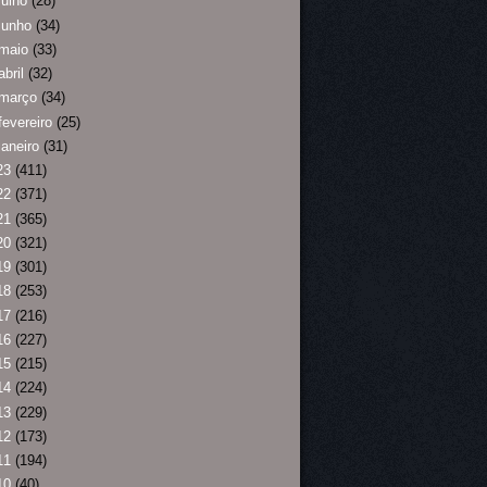
julho
(28)
junho
(34)
maio
(33)
abril
(32)
março
(34)
fevereiro
(25)
janeiro
(31)
23
(411)
22
(371)
21
(365)
20
(321)
19
(301)
18
(253)
17
(216)
16
(227)
15
(215)
14
(224)
13
(229)
12
(173)
11
(194)
10
(40)