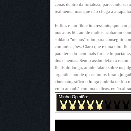
cenas dentro da fortaleza, parecendo se
realmente, mas que não chega a atrapalha
Enfim, é um filme interessante, que tem
nos anos 60, aonde muitos acabaram como 
soldado "menos" ruim para conseguir cont
comunicações. Claro que é uma obra fict
para ter sido bem mais forte e impactante
dos cinemas. Sendo assim deixo a recome
finais do longa, aonde falam sobre os ju
argentina aonde quase todos foram julga
cinematográfico o longa poderia ter ido m
volto amanhã com mais dicas, então abraç