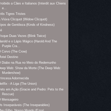
roibido a Cães e Italianos (Interdit aux Chiens
e...
rês Tigres Tristes
 Viúva Clicquot (Widow Clicquot)
ipos de Gentileza (Kinds of Kindness)
Zé
isque Duas Vezes (Blink Twice)
arold e o Lápis Mágico (Harold And The
Purple Cra...
 Corvo (The Crow)
otel Destino
O Diabo na Rua no Meio do Redemunho
Deep Web: Show da Morte (The Deep Web:
Murdershow)
rincesa Adormecida
etflix - A Liga (The Union)
ets em Ação (Gracie and Pedro: Pets to the
Rescue)
O Mensageiro
s Inseparáveis (The Inseparables)
eu Filho, Nosso Mundo (Ezra)