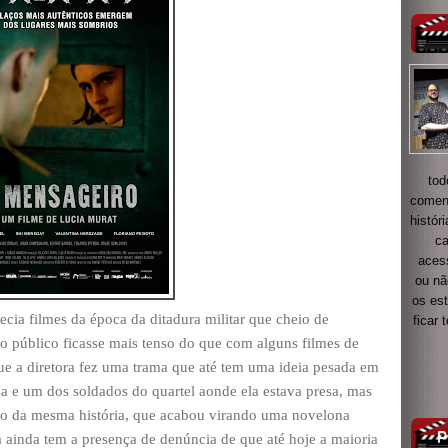
tod
coment
histór
ca
acess
ou nã
os es
ia filmes da época da ditadura militar que cheio de
ficar
o público ficasse mais tenso do que com alguns filmes de
que a diretora fez uma trama que até tem uma ideia pesada em
a e um dos soldados do quartel aonde ela estava presa, mas
tro da mesma história, que acabou virando uma novelona
ma ainda tem a presença de denúncia de que até hoje a maioria