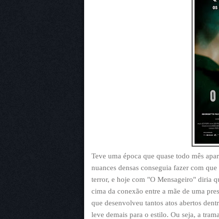
Teve uma época que quase todo mês aparec
nuances densas conseguia fazer com que 
terror, e hoje com "O Mensageiro" diria 
cima da conexão entre a mãe de uma pres
que desenvolveu tantos atos abertos den
leve demais para o estilo. Ou seja, a tra