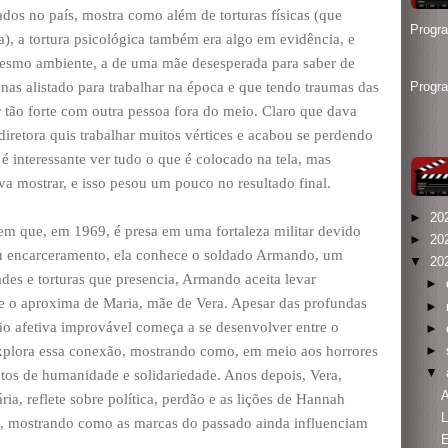
dos no país, mostra como além de torturas físicas (que
Progr
), a tortura psicológica também era algo em evidência, e
mesmo ambiente, a de uma mãe desesperada para saber de
nas alistado para trabalhar na época e que tendo traumas das
Progr
r tão forte com outra pessoa fora do meio. Claro que dava
diretora quis trabalhar muitos vértices e acabou se perdendo
é interessante ver tudo o que é colocado na tela, mas
 mostrar, e isso pesou um pouco no resultado final.
►
20
vem que, em 1969, é presa em uma fortaleza militar devido
►
20
eu encarceramento, ela conhece o soldado Armando, um
▼
20
des e torturas que presencia, Armando aceita levar
►
ue o aproxima de Maria, mãe de Vera. Apesar das profundas
►
ção afetiva improvável começa a se desenvolver entre o
►
explora essa conexão, mostrando como, em meio aos horrores
►
▼
tos de humanidade e solidariedade. Anos depois, Vera,
A
ia, reflete sobre política, perdão e as lições de Hannah
L
, mostrando como as marcas do passado ainda influenciam
E