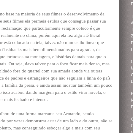
P
como base na maioria de seus filmes o desenvolvimento da
T
e seus filmes ela permeia estilos que consegue passar sua
A
 reclamação que particularmente sempre coloco é que
T
 realmente no clima, porém aqui ela fez algo até literal
 está colocado na tela, talvez não num estilo linear que
P
H
m flashbacks mais bem dimensionados para agradar, de
e tortuosos na montagem, e histórias demais para que o
O
is. Ou seja, dava talvez para o foco ficar mais denso, mas
M
soldado fora do quartel com sua amada aonde via outras
nce de padres e estrangeiros que não seguiam a linha do país,
m a família da presa, e ainda assim mostrar também um pouco
o isso acabou dando margem para o estilo virar novela, o
P
er mais fechado e intenso.
N
P
balhou de uma forma marcante seu Armando, sendo
ndo por vezes demonstrar estar de um lado e do outro, não se
O
olento, mas conseguindo esboçar algo a mais com seu
M