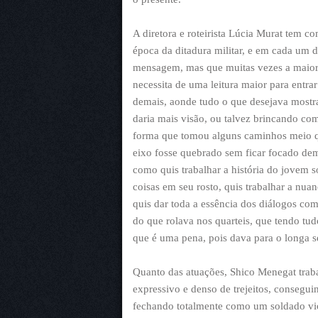
A diretora e roteirista Lúcia Murat tem 
época da ditadura militar, e em cada um d
mensagem, mas que muitas vezes a maior
necessita de uma leitura maior para entrar
demais, aonde tudo o que desejava mostrar
daria mais visão, ou talvez brincando co
forma que tomou alguns caminhos meio qu
eixo fosse quebrado sem ficar focado dema
como quis trabalhar a história do jovem 
coisas em seu rosto, quis trabalhar a nua
quis dar toda a essência dos diálogos co
do que rolava nos quarteis, que tendo tud
que é uma pena, pois dava para o longa s
Quanto das atuações, Shico Menegat tra
expressivo e denso de trejeitos, consegui
fechando totalmente como um soldado vi