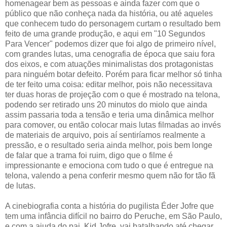
homenagear bem as pessoas e ainda fazer com que o
público que não conheça nada da história, ou até aqueles
que conhecem tudo do personagem curtam o resultado bem
feito de uma grande produção, e aqui em "10 Segundos
Para Vencer" podemos dizer que foi algo de primeiro nível,
com grandes lutas, uma cenografia de época que saiu fora
dos eixos, e com atuações minimalistas dos protagonistas
para ninguém botar defeito. Porém para ficar melhor só tinha
de ter feito uma coisa: editar melhor, pois não necessitava
ter duas horas de projeção com o que é mostrado na telona,
podendo ser retirado uns 20 minutos do miolo que ainda
assim passaria toda a tensão e teria uma dinâmica melhor
para comover, ou então colocar mais lutas filmadas ao invés
de materiais de arquivo, pois aí sentiríamos realmente a
pressão, e o resultado seria ainda melhor, pois bem longe
de falar que a trama foi ruim, digo que o filme é
impressionante e emociona com tudo o que é entregue na
telona, valendo a pena conferir mesmo quem não for tão fã
de lutas.
A cinebiografia conta a história do pugilista Éder Jofre que
tem uma infância difícil no bairro do Peruche, em São Paulo,
e com a ajuda do pai, Kid Jofre, vai batalhando até chegar