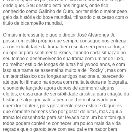
onde quer. Seu destino está nos ringues, onde fica
conhecido como Galinho de Ouro, por ter sido o maior peso
galo da história do boxe mundial, trilhando o sucesso com o
título de bicampeão mundial.
O mais interessante é que o diretor José Alvarenga Jr.
possui um estilo próprio que sempre consegue nos entregar
a contextualidade da trama bem escrita sem precisar forçar
ou apelar para sentimentalismos, criando cada situação no
seu tempo e desenvolvendo sua trama com um ar de luxo,
no melhor estilo de longas de lutas hollywoodianos, e com
isso sua trama se assemelha muito a de "Rocky", mas com
um teor clássico dos longas antigos nacionais, parecendo
até que foi filmado na época com muita textura na fotografia,
e somente lançado agora depois de aprimorar alguns
efeitos, e essa grande sensibilidade artística para criação da
história é algo que vale a pena ser bem observado por
quem for conferir, pois geralmente esse estilo é daqueles
que somente homens vão por gostar de lutas, mas aqui a
trama foi desenhada para ser levada com um bom tom que
todos podem conferir e conhecer um pouco mais da vida
regrada que o garoto teve com seu pai e treinador bem