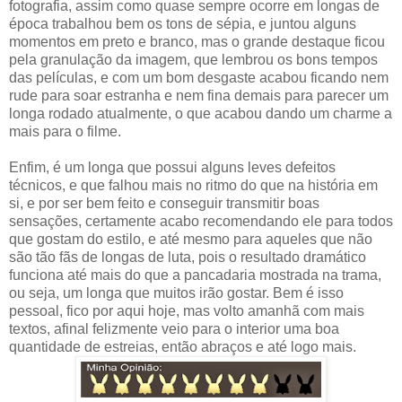
fotografia, assim como quase sempre ocorre em longas de
época trabalhou bem os tons de sépia, e juntou alguns
momentos em preto e branco, mas o grande destaque ficou
pela granulação da imagem, que lembrou os bons tempos
das películas, e com um bom desgaste acabou ficando nem
rude para soar estranha e nem fina demais para parecer um
longa rodado atualmente, o que acabou dando um charme a
mais para o filme.
Enfim, é um longa que possui alguns leves defeitos
técnicos, e que falhou mais no ritmo do que na história em
si, e por ser bem feito e conseguir transmitir boas
sensações, certamente acabo recomendando ele para todos
que gostam do estilo, e até mesmo para aqueles que não
são tão fãs de longas de luta, pois o resultado dramático
funciona até mais do que a pancadaria mostrada na trama,
ou seja, um longa que muitos irão gostar. Bem é isso
pessoal, fico por aqui hoje, mas volto amanhã com mais
textos, afinal felizmente veio para o interior uma boa
quantidade de estreias, então abraços e até logo mais.