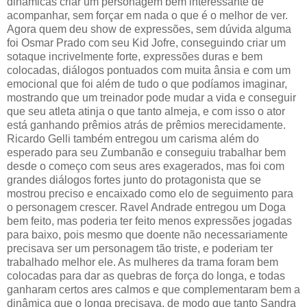
dinâmicas criar um personagem bem interessante de
acompanhar, sem forçar em nada o que é o melhor de ver.
Agora quem deu show de expressões, sem dúvida alguma
foi Osmar Prado com seu Kid Jofre, conseguindo criar um
sotaque incrivelmente forte, expressões duras e bem
colocadas, diálogos pontuados com muita ânsia e com um
emocional que foi além de tudo o que podíamos imaginar,
mostrando que um treinador pode mudar a vida e conseguir
que seu atleta atinja o que tanto almeja, e com isso o ator
está ganhando prêmios atrás de prêmios merecidamente.
Ricardo Gelli também entregou um carisma além do
esperado para seu Zumbanão e conseguiu trabalhar bem
desde o começo com seus ares exagerados, mas foi com
grandes diálogos fortes junto do protagonista que se
mostrou preciso e encaixado como elo de seguimento para
o personagem crescer. Ravel Andrade entregou um Doga
bem feito, mas poderia ter feito menos expressões jogadas
para baixo, pois mesmo que doente não necessariamente
precisava ser um personagem tão triste, e poderiam ter
trabalhado melhor ele. As mulheres da trama foram bem
colocadas para dar as quebras de força do longa, e todas
ganharam certos ares calmos e que complementaram bem a
dinâmica que o longa precisava, de modo que tanto Sandra