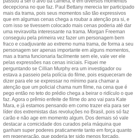
passou a ser o alvo da câmera, e em diversos momentos
decepciona no que faz. Paul Bettany merecia ter participado
mais da trama, pois seus momentos são tão expressivos
que em algumas cenas chega a roubar a atenção pra si, e
com isso se tivessem colocado mais cenas poderia até dar
uma reviravolta interessante na trama. Morgan Freeman
conseguiu pela primeira vez fazer um personagem bem
fraco e coadjuvante ao extremo numa trama, de forma a seu
personagem ser apenas importante em alguns momentos,
mas a trama funcionaria facilmente sem ele, vale ver ele
pelas expressões nas cenas iniciais. Fiquei me
perguntando se Cillian Murphy era um investigador ou
estava a passeio pela polícia do filme, pois esqueceram de
dizer para ele se expressar no mínimo para chamar a
atenção que um policial chama num filme, na cena que é
pego então no teto do prédio chega a beirar o ridículo o que
faz. Agora o prêmio enfeite de filme do ano vai para Kate
Mara, e já estamos pensando em como trazer ela para ser
líder dos extremistas das revoluções no Brasil, pois só faz
carão e não age em momento algum. Dos demais só vale
destacar a comicidade dos curados pela máquina que
ganham super poderes praticamente tanto em força quanto
em regeneração, que poderia ter sido menos forçado.