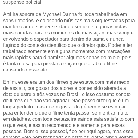
suspense policial.
A trilha sonora de Mychael Danna foi toda trabalhada em
sons ritmados, e colocando músicas mais orquestradas para
manter o ar de suspense, dando somente algumas notas
mais corridas para os momentos de mais ação, mas sempre
envolvendo o espectador para dentro da trama e nunca
fugindo do contexto científico que o diretor quis. Poderia ter
trabalhado somente em alguns momentos com marcações
mais rápidas para dinamizar algumas cenas do miolo, pois
é tanta coisa para prestar atenção que acaba o filme
cansando nesse ato.
Enfim, esse era um dos filmes que estava com mais medo
de assistir, por gostar dos atores e por ter sido alterada a
data de estreia três vezes no Brasil, e isso costuma ser ato
de filmes que não vão agradar. Não posso dizer que é um
longa perfeito, mas quem gostar do gênero e se esforçar
para entender o que o filme tenta passar sem entrar muito
em detalhes, com toda certeza irá sair da sala satisfeito com
o que verá, e assim recomendo ele somente para essas
pessoas. Bem é isso pessoal, fico por aqui agora, mas essa
semana veio bem recheada de estreias, então ainda voltarei