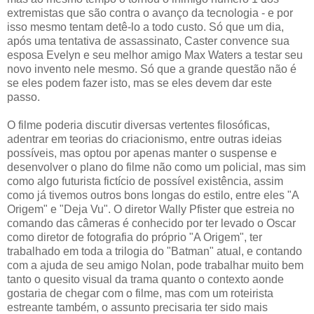
extremistas que são contra o avanço da tecnologia - e por
isso mesmo tentam detê-lo a todo custo. Só que um dia,
após uma tentativa de assassinato, Caster convence sua
esposa Evelyn e seu melhor amigo Max Waters a testar seu
novo invento nele mesmo. Só que a grande questão não é
se eles podem fazer isto, mas se eles devem dar este
passo.
O filme poderia discutir diversas vertentes filosóficas,
adentrar em teorias do criacionismo, entre outras ideias
possíveis, mas optou por apenas manter o suspense e
desenvolver o plano do filme não como um policial, mas sim
como algo futurista fictício de possível existência, assim
como já tivemos outros bons longas do estilo, entre eles "A
Origem" e "Deja Vu". O diretor Wally Pfister que estreia no
comando das câmeras é conhecido por ter levado o Oscar
como diretor de fotografia do próprio "A Origem", ter
trabalhado em toda a trilogia do "Batman" atual, e contando
com a ajuda de seu amigo Nolan, pode trabalhar muito bem
tanto o quesito visual da trama quanto o contexto aonde
gostaria de chegar com o filme, mas com um roteirista
estreante também, o assunto precisaria ter sido mais