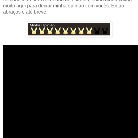
muito aqui para deixar minha opinião com vocês. Então
abraços e até breve.