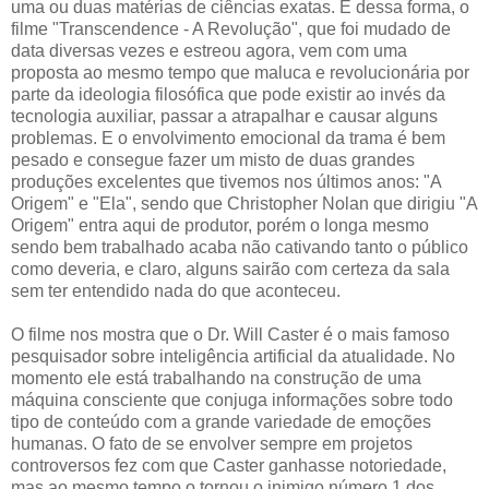
uma ou duas matérias de ciências exatas. E dessa forma, o
filme "Transcendence - A Revolução", que foi mudado de
data diversas vezes e estreou agora, vem com uma
proposta ao mesmo tempo que maluca e revolucionária por
parte da ideologia filosófica que pode existir ao invés da
tecnologia auxiliar, passar a atrapalhar e causar alguns
problemas. E o envolvimento emocional da trama é bem
pesado e consegue fazer um misto de duas grandes
produções excelentes que tivemos nos últimos anos: "A
Origem" e "Ela", sendo que Christopher Nolan que dirigiu "A
Origem" entra aqui de produtor, porém o longa mesmo
sendo bem trabalhado acaba não cativando tanto o público
como deveria, e claro, alguns sairão com certeza da sala
sem ter entendido nada do que aconteceu.
O filme nos mostra que o Dr. Will Caster é o mais famoso
pesquisador sobre inteligência artificial da atualidade. No
momento ele está trabalhando na construção de uma
máquina consciente que conjuga informações sobre todo
tipo de conteúdo com a grande variedade de emoções
humanas. O fato de se envolver sempre em projetos
controversos fez com que Caster ganhasse notoriedade,
mas ao mesmo tempo o tornou o inimigo número 1 dos