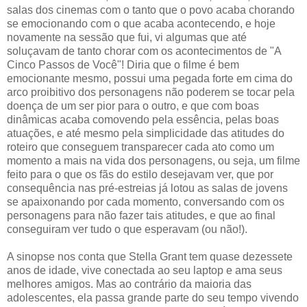
salas dos cinemas com o tanto que o povo acaba chorando
se emocionando com o que acaba acontecendo, e hoje
novamente na sessão que fui, vi algumas que até
soluçavam de tanto chorar com os acontecimentos de "A
Cinco Passos de Você"! Diria que o filme é bem
emocionante mesmo, possui uma pegada forte em cima do
arco proibitivo dos personagens não poderem se tocar pela
doença de um ser pior para o outro, e que com boas
dinâmicas acaba comovendo pela essência, pelas boas
atuações, e até mesmo pela simplicidade das atitudes do
roteiro que conseguem transparecer cada ato como um
momento a mais na vida dos personagens, ou seja, um filme
feito para o que os fãs do estilo desejavam ver, que por
consequência nas pré-estreias já lotou as salas de jovens
se apaixonando por cada momento, conversando com os
personagens para não fazer tais atitudes, e que ao final
conseguiram ver tudo o que esperavam (ou não!).
A sinopse nos conta que Stella Grant tem quase dezessete
anos de idade, vive conectada ao seu laptop e ama seus
melhores amigos. Mas ao contrário da maioria das
adolescentes, ela passa grande parte do seu tempo vivendo