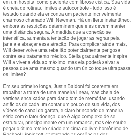
em um hospital como paciente com fibrose cística. Sua vida
é cheia de rotinas, limites e autocontrole - tudo isso é
testado quando ela encontra um paciente incrivelmente
charmoso chamado Will Newman. Há um flerte instantâneo,
embora as restrições determinem que eles devem manter
uma distância segura. À medida que a conexão se
intensifica, aumenta a tentação de jogar as regras pela
janela e abraçar essa atração. Para complicar ainda mais,
Will desenvolve uma rebelião potencialmente perigosa
contra seu tratamento médico. Stella gradualmente inspira
Will a viver a vida ao máximo, mas ela poderá salvar a
pessoa que ama mesmo quando um único toque ultrapassa
os limites?
Em seu primeiro longa, Justin Baldoni foi coerente em
trabalhar a trama de uma maneira linear, mas cheia de
vértices encaixados para dar o tom de memórias, usando
artifícios de cada um contar um pouco de sua vida, dos
vídeos do canal da garota, e claro brincando de maneira
séria com o fator doença, que é algo complexo de se
estruturar, principalmente em um romance, mas ele soube
pegar o ótimo roteiro criado em cima do livro homônimo de
Rachael Lippincott, capturando as essências dos