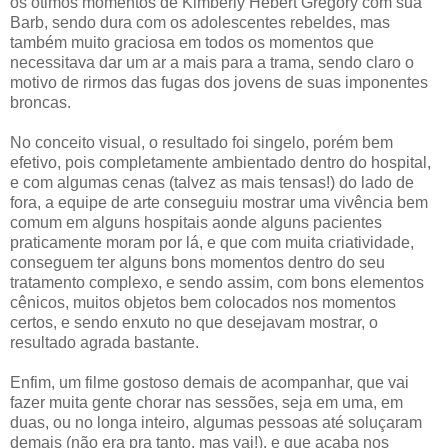
os ótimos momentos de Kimberly Hebert Gregory com sua
Barb, sendo dura com os adolescentes rebeldes, mas
também muito graciosa em todos os momentos que
necessitava dar um ar a mais para a trama, sendo claro o
motivo de rirmos das fugas dos jovens de suas imponentes
broncas.
No conceito visual, o resultado foi singelo, porém bem
efetivo, pois completamente ambientado dentro do hospital,
e com algumas cenas (talvez as mais tensas!) do lado de
fora, a equipe de arte conseguiu mostrar uma vivência bem
comum em alguns hospitais aonde alguns pacientes
praticamente moram por lá, e que com muita criatividade,
conseguem ter alguns bons momentos dentro do seu
tratamento complexo, e sendo assim, com bons elementos
cênicos, muitos objetos bem colocados nos momentos
certos, e sendo enxuto no que desejavam mostrar, o
resultado agrada bastante.
Enfim, um filme gostoso demais de acompanhar, que vai
fazer muita gente chorar nas sessões, seja em uma, em
duas, ou no longa inteiro, algumas pessoas até soluçaram
demais (não era pra tanto, mas vai!), e que acaba nos