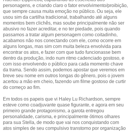
personagens, e criando claro o fator envolvimento/proibição,
que sempre causa muita emoção no público. Ou seja, ele
usou sim da cartilha tradicional, trabalhando até alguns
momentos bem clichês, mas soube principalmente não ser
abusivo no fazer acreditar, e no ter piedade, pois quando
passamos a tratar algum personagem como coitadinho,
acabamos não nos conectando com ele, como ocorre em
alguns longas, mas sim com muita beleza envolvida para
encontrar os atos, e fazer com que tudo funcionasse bem
dentro da produção, indo num ritmo cadenciado gostoso, e
com isso envolvendo o público para cada momento chave
da trama. Sendo assim, podemos apostar que veremos em
breve seu nome em outros longas do gênero, pois o jovem
acertou a mão em cheio, fazendo um filme gostoso de curtir
do começo ao fim.
Em todos os papeis que vi Haley Lu Richardson, sempre
esteve como coadjuvante quase figurante, e agora em seu
primeiro grande protagonismo, a garota entregou
personalidade, carisma, e principalmente ótimos olhares
para sua Stella, de modo que vai nos conquistando com
atos simples de seu compulsivo transtorno por organização