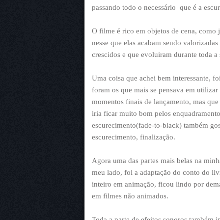
passando todo o necessário que é a escur
O filme é rico em objetos de cena, como j
nesse que elas acabam sendo valorizadas
crescidos e que evoluiram durante toda a
Uma coisa que achei bem interessante, f
foram os que mais se pensava em utilizar 
momentos finais de lançamento, mas que 
iria ficar muito bom pelos enquadramento
escurecimento(fade-to-black) também goste
escurecimento, finalização.
Agora uma das partes mais belas na minh
meu lado, foi a adaptação do conto do livr
inteiro em animação, ficou lindo por de
em filmes não animados.
Toda a parte de efeitos sonoros também 