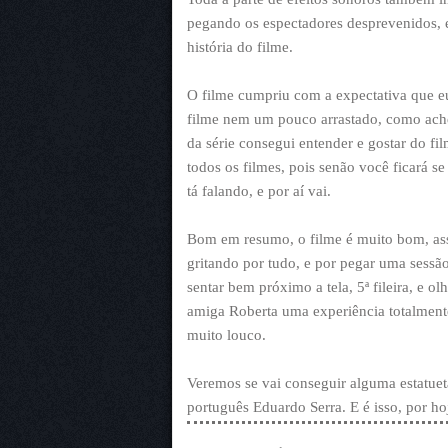
pegando os espectadores desprevenidos, e
história do filme.
O filme cumpriu com a expectativa que eu
filme nem um pouco arrastado, como ache
da série consegui entender e gostar do fi
todos os filmes, pois senão você ficará 
tá falando, e por aí vai.
Bom em resumo, o filme é muito bom, assis
gritando por tudo, e por pegar uma sessã
sentar bem próximo a tela, 5ª fileira, e 
amiga Roberta uma experiência totalmente
muito louco.
Veremos se vai conseguir alguma estatueta
português Eduardo Serra. E é isso, por hoj