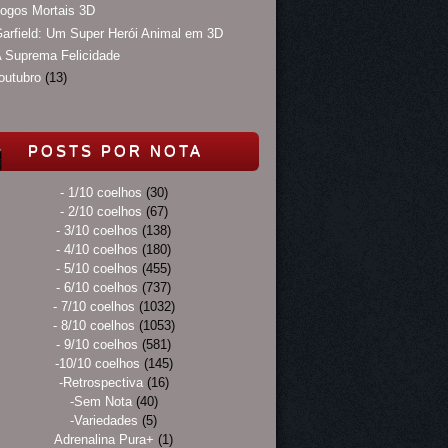
ogos Mortais 3D
arfield: Um Super Herói Animal em 3D
 Suprema Felicidade
outubro
(13)
POSTS POR NOTA
- 1/10 coelhos
(30)
- 2/10 coelhos
(67)
- 3/10 coelhos
(138)
- 4/10 coelhos
(180)
- 5/10 coelhos
(455)
- 6/10 coelhos
(737)
- 7/10 coelhos
(1032)
- 8/10 coelhos
(1053)
- 9/10 coelhos
(581)
-10/10 coelhos
(145)
-Retrospectiva
(16)
-Sem Nota
(40)
-Variedades
(5)
Adrenalina Pura+
(1)