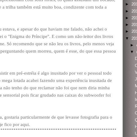
►
20
 a trilha também está muito boa, condizente com toda a
►
20
►
20
►
20
 estava, e apesar do que haviam me falado, não achei o
►
20
i o "Enigma do Príncipe". E como um não-leitor dos livros
▼
20
lme. Só recomendo que se não leu os livros, pelo menos veja
►
se perguntando quem morreu, quem é esse, do que essa pessoa
▼
tir em pré-estréia é algo inusitado por ver o pessoal todo
o mega lotada acabei fazendo uma experiência inusitada de
olha não tenho do que reclamar não foi que nem diria minha
H
 sensorial pois ficar grudado nas caixas do subwoofer foi
I
R
O
, gostaria particularmente de que levasse fotografia para o
Q
e fico por aqui.