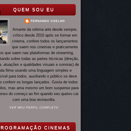
QUEM SOU EU
FERNANDO COELHO
Amante da sétima arte desde sempre,
crítico desde 2010 após se formar em
cinema, confere todos os lançamentos
que saem nos cinemas e praticamente
os que saem nas plataformas de streaming,
ando sobre todas as partes técnicas (direção,
ia, atuações e qualidades visuais e sonoras) de
da filme usando uma linguagem simples e
ível para todos, auxiliando o público se deve
o conferir os longas lançados. Gosta de todos
tilos, mas ama mesmo um bom suspense para
 tenso do começo ao fim quando seu queixo cai
com uma boa reviravolta.
VER MEU PERFIL COMPLETO
PROGRAMAÇÃO CINEMAS