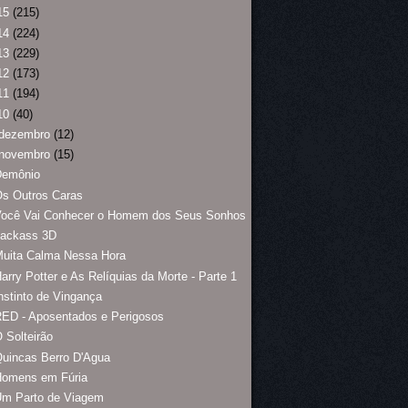
15
(215)
14
(224)
13
(229)
12
(173)
11
(194)
10
(40)
dezembro
(12)
novembro
(15)
Demônio
Os Outros Caras
Você Vai Conhecer o Homem dos Seus Sonhos
Jackass 3D
Muita Calma Nessa Hora
arry Potter e As Relíquias da Morte - Parte 1
nstinto de Vingança
ED - Aposentados e Perigosos
 Solteirão
uincas Berro D'Agua
Homens em Fúria
Um Parto de Viagem