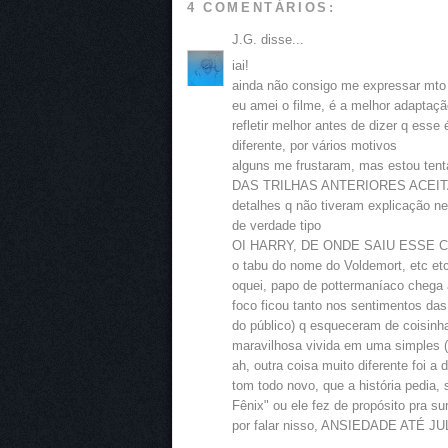
4 COMENTÁRIOS:
J.G. disse...
iai!
ainda não consigo me expressar mto b
eu amei o filme, é a melhor adaptaç
refletir melhor antes de dizer q es
diferente, por vários motivos
alguns me frustaram, mas estou te
DAS TRILHAS ANTERIORES ACEITA
detalhes q não tiveram explicação n
de verdade tipo
OI HARRY, DE ONDE SAIU ESSE C
o tabu do nome do Voldemort, etc et
oquei, papo de pottermaníaco cheg
foco ficou tanto nos sentimentos das
do público) q esqueceram de coisinh
maravilhosa vivida em uma simple
ah, outra coisa muito diferente foi a
tom todo novo, que a história pedia,
Fênix" ou ele fez de propósito pra su
por falar nisso, ANSIEDADE ATÉ J