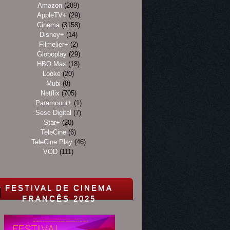
Amazon
(289)
AppleTV+
(29)
Cinema
(3158)
Disney+
(14)
Filmelier+
(2)
Globoplay
(29)
HBO Max
(18)
Looke
(20)
Mubi
(8)
Netflix
(705)
Paramount+
(1)
Sesc Digital
(7)
Star+
(20)
TeleCine
(6)
TeleCine Play
(46)
VOD
(111)
FESTIVAL DE CINEMA
FRANCÊS 2025