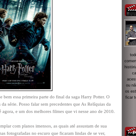
tod
coment
histór
ca
acess
ou nã
os es
e bem essa primeira parte do final da saga Harry Potter. O
ficar
s da série. Posso falar sem precedentes que As Relíquias da
té agora, e um dos melhores filmes que vi nesse ano de 2010.
emplar com planos imensos, as quais até assustam de sua
as fotografadas no escuro que ficaram lindas de se ver,