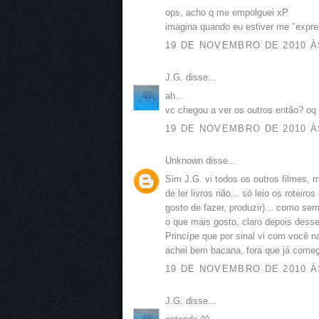
ops, acho q me empolguei xP
imagina quando eu estiver me "expr
19 DE NOVEMBRO DE 2010 ÀS
J.G. disse...
ah...
vc chegou a ver os outros então? oq
19 DE NOVEMBRO DE 2010 ÀS
Unknown disse...
Sim J.G. vi todos os outros filmes, 
de ler livros não... só leio os rotei
gosto de fazer, produzir)... como sem
o que mais gosto, claro depois dess
Princípe que por sinal vi com você 
achei bem bacana, fora que já começ
19 DE NOVEMBRO DE 2010 ÀS
J.G. disse...