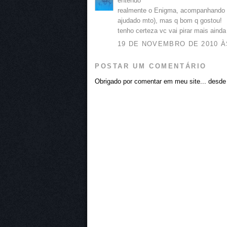
entendo ^^
realmente o Enigma, acompanhando o 
ajudado mto), mas q bom q gostou!
tenho certeza vc vai pirar mais ainda 
19 DE NOVEMBRO DE 2010 ÀS
POSTAR UM COMENTÁRIO
Obrigado por comentar em meu site... desde j