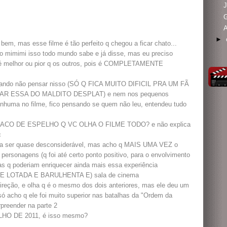
J
G
A
►
em, mas esse filme é tão perfeito q chegou a ficar chato...
ão mimimi isso todo mundo sabe e já disse, mas eu preciso
se é melhor ou pior q os outros, pois é COMPLETAMENTE
ntando não pensar nisso (SÓ Q FICA MUITO DIFICIL PRA UM FÃ
R ESSA DO MALDITO DESPLAT) e nem nos pequenos
enhuma no filme, fico pensando se quem não leu, entendeu tudo
ACO DE ESPELHO Q VC OLHA O FILME TODO? e não explica
c
a a ser quase desconsiderável, mas acho q MAIS UMA VEZ o
 personagens (q foi até certo ponto positivo, para o envolvimento
as q poderiam enriquecer ainda mais essa experiência
s (E LOTADA E BARULHENTA E) sala de cinema
 direção, e olha q é o mesmo dos dois anteriores, mas ele deu um
 só acho q ele foi muito superior nas batalhas da "Ordem da
rpreender na parte 2
ULHO DE 2011, é isso mesmo?