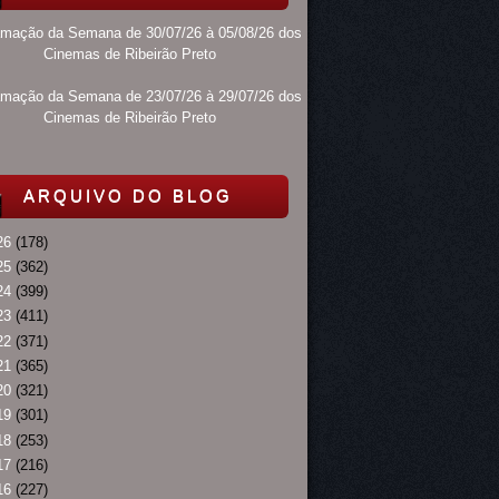
amação da Semana de 30/07/26 à 05/08/26 dos
Cinemas de Ribeirão Preto
amação da Semana de 23/07/26 à 29/07/26 dos
Cinemas de Ribeirão Preto
ARQUIVO DO BLOG
26
(178)
25
(362)
24
(399)
23
(411)
22
(371)
21
(365)
20
(321)
19
(301)
18
(253)
17
(216)
16
(227)