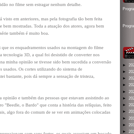
idão no filme sem estragar nenhum detalhe.
Progr
á visto em anteriores, mas pela fotografia tão bem feita
 e bem mostradas. Toda a atuação dos atores, agora bem
Progr
 série também é muito boa.
oi que os enquadramentos usados na montagem do filme
a tecnologia 3D, a qual foi desistido de converter nos
na minha opinião se tivesse sido bem sucedida a conversão
►
20
s usados. Os cortes utilizando do sistema de
►
20
i bastante, pois dá sempre a sensação de tristeza,
►
20
►
20
►
20
a opinião e também das pessoas que estavam assistindo ao
►
20
o "Beedle, o Bardo" que conta a história das relíquias, feito
►
20
►
20
mais, algo fora do comum de se ver em animações colocadas
►
20
►
20
►
20
impressionam com sons fortes, os quais assustam um bocado,